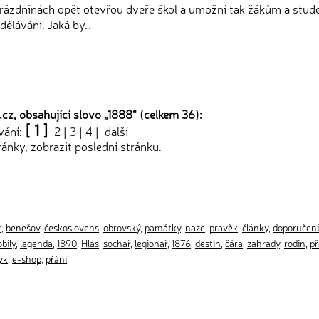
 prázdninách opět otevřou dveře škol a umožní tak žákům a stu
dělávání. Jaká by…
cz, obsahující slovo „
1888
“ (celkem 36):
[ 1 ]
vání:
2
|
3
|
4
|
další
ránky, zobrazit
poslední
stránku.
t
,
benešov
,
českoslovens
,
obrovský
,
památky
,
naze
,
pravěk
,
články
,
doporučení
bily
,
legenda
,
1890
,
Hlas
,
sochař
,
legionař
,
1876
,
destin
,
čára
,
zahrady
,
rodin
,
př
yk
,
e-shop
,
přání