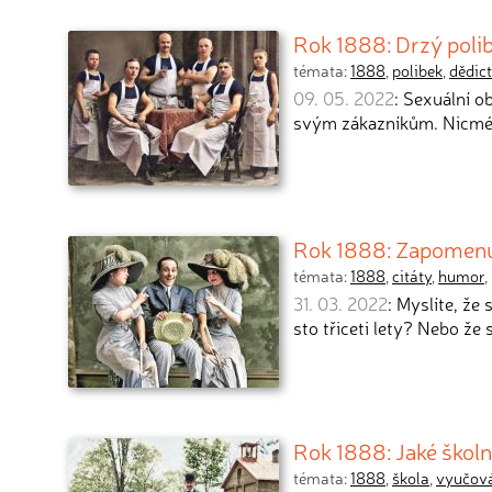
Rok 1888: Drzý polib
témata:
1888
,
polibek
,
dědict
09. 05. 2022
: Sexuální o
svým zákazníkům. Nicmén
Rok 1888: Zapomenuté 
témata:
1888
,
citáty
,
humor
,
31. 03. 2022
: Myslíte, že 
sto třiceti lety? Nebo že 
Rok 1888: Jaké školn
témata:
1888
,
škola
,
vyučov