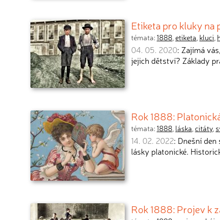
Etiketa pro kluky na
témata:
1888
,
etiketa
,
kluci
,
04. 05. 2020
: Zajímá vás
jejich dětství? Základy p
Rok 1888: Platonická
témata:
1888
,
láska
,
citáty
,
s
14. 02. 2022
: Dnešní den
lásky platonické. Histori
Rok 1888: Projev k z