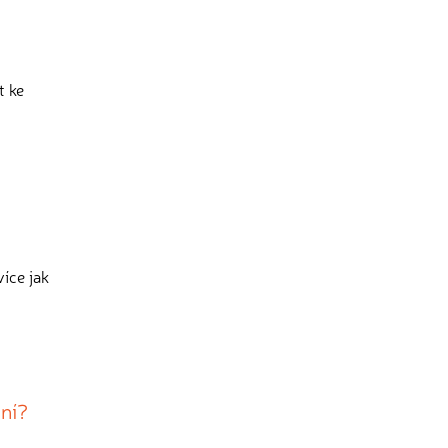
t ke
více jak
ání?