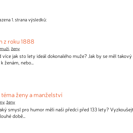
zena 1. strana výsledků:
ch z roku 1888
muži
,
ženy
d více jak sto lety ideál dokonalého muže? Jak by se měl takový 
t k ženám, nebo…
a téma ženy a manželství
smy
,
ženy
 jaký smysl pro humor měli naši předci před 133 lety? Vyzkoušejt
dlouhé době…