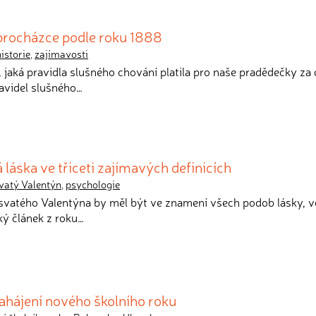
 procházce podle roku 1888
historie
,
zajímavosti
, jaká pravidla slušného chování platila pro naše pradědečky za
ravidel slušného…
 láska ve třiceti zajímavých definicích
vatý Valentýn
,
psychologie
 svatého Valentýna by měl být ve znamení všech podob lásky, v
cký článek z roku…
ahájení nového školního roku