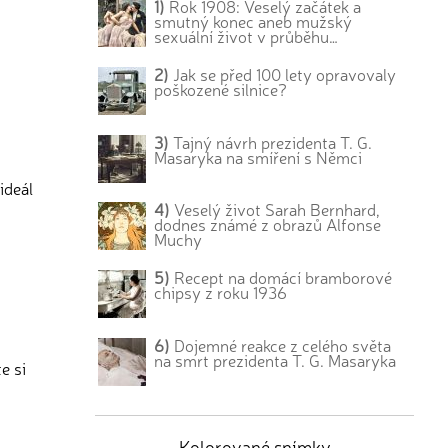
1)
Rok 1908: Veselý začátek a
smutný konec aneb mužský
sexuální život v průběhu…
2)
Jak se před 100 lety opravovaly
poškozené silnice?
3)
Tajný návrh prezidenta T. G.
Masaryka na smíření s Němci
ideál
4)
Veselý život Sarah Bernhard,
dodnes známé z obrazů Alfonse
Muchy
5)
Recept na domácí bramborové
chipsy z roku 1936
6)
Dojemné reakce z celého světa
na smrt prezidenta T. G. Masaryka
e si
Kolorované snímky