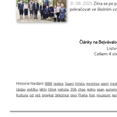
31. 08. 2021
: Zítra se po
pokračovat ve školním vz
Články na Bejvávalo.
Listo
Celkem 4 st
Historie hledání:
1888
,
teplice
,
Spani
,
http\s
,
mnichov
,
sport
,
tres
čáslav
,
sněžku
,
jáhly
,
tíživé
,
nahota
,
306
,
chao
,
jedno
,
psan
,
automo
Kultura
,
úd
,
veš
,
smejkal
,
železnice
,
pivo
,
Praha
,
hon
,
muzeum
,
jaz