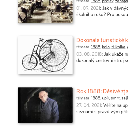
témata:
1888
,
projev
,
zaháje
01. 09. 2021
: Jak v dávn
školního roku? Pro posou
Dokonalé turistické 
témata:
1888
,
kolo
,
tříkolka
,
03. 08. 2018
: Jak ukáže 
dokonalý cestovní stroj 
Rok 1888: Děsivé zje
témata:
1888
,
upír
,
smrt
,
zaj
27. 04. 2021
: Věříte na up
seznámí s pravdivým pří