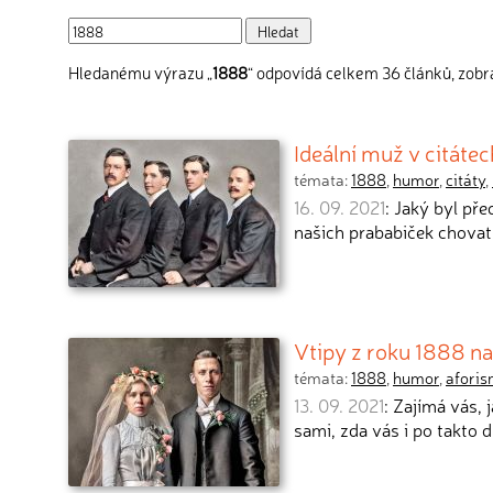
Hledanému výrazu „
1888
“ odpovídá celkem 36 článků, zobra
Ideální muž v citáte
témata:
1888
,
humor
,
citáty
,
16. 09. 2021
: Jaký byl pře
našich prababiček chova
Vtipy z roku 1888 n
témata:
1888
,
humor
,
afori
13. 09. 2021
: Zajímá vás,
sami, zda vás i po takto 