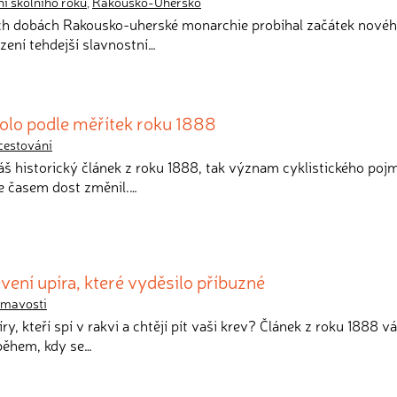
ní školního roku
,
Rakousko-Uhersko
ých dobách Rakousko-uherské monarchie probíhal začátek nové
zení tehdejší slavnostní…
kolo podle měřítek roku 1888
cestování
náš historický článek z roku 1888, tak význam cyklistického poj
se časem dost změnil.…
vení upíra, které vyděsilo příbuzné
ímavosti
íry, kteří spí v rakvi a chtějí pít vaši krev? Článek z roku 1888 v
během, kdy se…