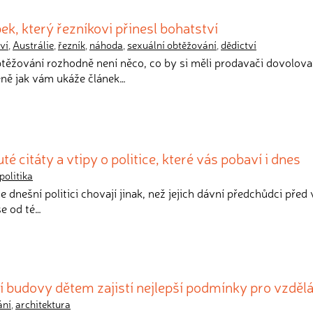
ek, který řezníkovi přinesl bohatství
ví
,
Austrálie
,
řezník
,
náhoda
,
sexuální obtěžování
,
dědictví
btěžování rozhodně není něco, co by si měli prodavači dovolova
ě jak vám ukáže článek…
citáty a vtipy o politice, které vás pobaví i dnes
politika
se dnešní politici chovají jinak, než jejich dávní předchůdci před 
se od té…
í budovy dětem zajistí nejlepší podmínky pro vzděl
ání
,
architektura