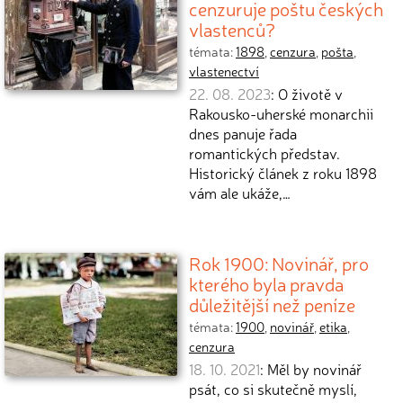
cenzuruje poštu českých
vlastenců?
témata:
1898
,
cenzura
,
pošta
,
vlastenectví
22. 08. 2023
: O životě v
Rakousko-uherské monarchii
dnes panuje řada
romantických představ.
Historický článek z roku 1898
vám ale ukáže,…
Rok 1900: Novinář, pro
kterého byla pravda
důležitější než peníze
témata:
1900
,
novinář
,
etika
,
cenzura
18. 10. 2021
: Měl by novinář
psát, co si skutečně myslí,