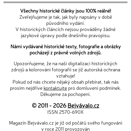
Všechny historické články jsou 100% reálné!
Zveřejňujeme je tak, jak byly napsány v době
původního vydání.
V historických článcích nejsou prováděny žádné
jazykové úpravy podle dnešního pravopisu.
Námi vydávané historické texty, fotografie a obrázky
pocházejí z právně volných zdrojů.
Upozorňujeme, že na naši digitalizaci historických
zdrojů a kolorování fotografií se již autorská ochrana
vztahuje!
Pokud od nás chcete nějaký obsah přebírat, tak nás
prosím nejdříve
kontaktujte
pro domluvení podmínek.
Děkujeme za pochopení.
© 2011 - 2026
Bejvávalo.cz
ISSN 2570-690X
Magazín Bejvávalo.cz je již od počátů svého fungování
v roce 2011 provozován