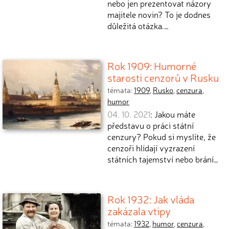
nebo jen prezentovat názory
majitele novin? To je dodnes
důležitá otázka.…
Rok 1909: Humorné
starosti cenzorů v Rusku
témata:
1909
,
Rusko
,
cenzura
,
humor
04. 10. 2021
: Jakou máte
představu o práci státní
cenzury? Pokud si myslíte, že
cenzoři hlídají vyzrazení
státních tajemství nebo brání…
Rok 1932: Jak vláda
zakázala vtipy
témata:
1932
,
humor
,
cenzura
,