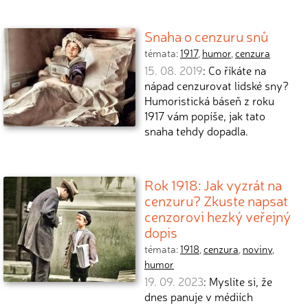
Snaha o cenzuru snů
témata:
1917
,
humor
,
cenzura
15. 08. 2019
: Co říkáte na
nápad cenzurovat lidské sny?
Humoristická báseň z roku
1917 vám popíše, jak tato
snaha tehdy dopadla.
Rok 1918: Jak vyzrát na
cenzuru? Zkuste napsat
cenzorovi hezký veřejný
dopis
témata:
1918
,
cenzura
,
noviny
,
humor
19. 09. 2023
: Myslíte si, že
dnes panuje v médiích