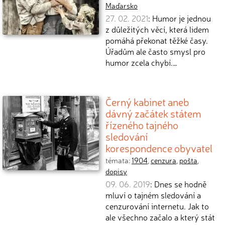
Maďarsko
27. 02. 2021
: Humor je jednou
z důležitých věcí, která lidem
pomáhá překonat těžké časy.
Úřadům ale často smysl pro
humor zcela chybí.…
Černý kabinet aneb
dávný začátek státem
řízeného tajného
sledování
korespondence obyvatel
témata:
1904
,
cenzura
,
pošta
,
dopisy
09. 06. 2019
: Dnes se hodně
mluví o tajném sledování a
cenzurování internetu. Jak to
ale všechno začalo a který stát