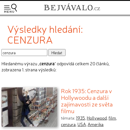
Výsledky hledání:
CENZURA
Hledanému výrazu „
cenzura
“ odpovídá celkem 20 článků,
zobrazena 1. strana výsledků:
Rok 1935: Cenzura v
Hollywoodu a další
zajímavosti ze světa
filmu
témata:
1935
,
Hollywood
,
film
,
cenzura
,
USA
,
Amerika