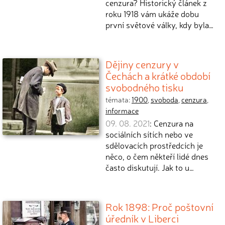
cenzura? Historický článek z
roku 1918 vám ukáže dobu
první světové války, kdy byla…
Dějiny cenzury v
Čechách a krátké období
svobodného tisku
témata:
1900
,
svoboda
,
cenzura
,
informace
09. 08. 2021
: Cenzura na
sociálních sítích nebo ve
sdělovacích prostředcích je
něco, o čem někteří lidé dnes
často diskutují. Jak to u…
Rok 1898: Proč poštovní
úředník v Liberci