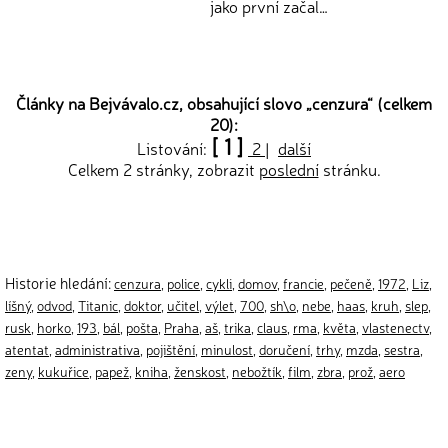
jako první začal…
Články na Bejvávalo.cz, obsahující slovo „
cenzura
“ (celkem
20):
[ 1 ]
Listování:
2
|
další
Celkem 2 stránky, zobrazit
poslední
stránku.
Historie hledání:
cenzura
,
police
,
cykli
,
domov
,
francie
,
pečeně
,
1972
,
Liz
,
líšný
,
odvod
,
Titanic
,
doktor
,
učitel
,
výlet
,
700
,
sh\o
,
nebe
,
haas
,
kruh
,
slep
,
rusk
,
horko
,
193
,
bál
,
pošta
,
Praha
,
aš
,
trika
,
claus
,
rma
,
květa
,
vlastenectv
,
atentat
,
administrativa
,
pojištění
,
minulost
,
doručení
,
trhy
,
mzda
,
sestra
,
zeny
,
kukuřice
,
papež
,
kniha
,
ženskost
,
nebožtík
,
film
,
zbra
,
prož
,
aero