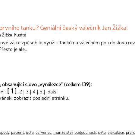
rvního tanku? Geniální český válečník Jan Žižka!
n Žižka
,
husité
tové válce způsobilo využití tanků na válečném poli doslova rev
řesto je ale…
 obsahující slovo „
vynálezce
“ (celkem 139):
[ 1 ]
ání:
2
|
3
|
4
|
5
|
další
ránek, zobrazit
poslední
stránku.
spody
,
pacient
,
úcta
,
červenec
,
manželství
,
budoucnosti
,
sh\o
,
ejakulace
,
přer