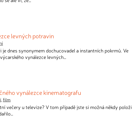
o se ale ví, že…
ezce levných potravin
ní
i je dnes synonymem dochucovadel a instantních pokrmů. Ve
švýcarského vynálezce levných…
tečného vynálezce kinematografu
í
,
film
tní večery u televize? V tom případě jste si možná někdy položil
ařilo…