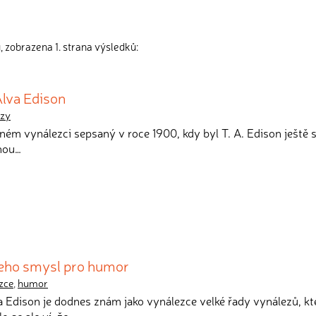
, zobrazena 1. strana výsledků:
lva Edison
ezy
vném vynálezci sepsaný v roce 1900, kdy byl T. A. Edison ještě 
snou…
jeho smysl pro humor
zce
,
humor
 Edison je dodnes znám jako vynálezce velké řady vynálezů, kt