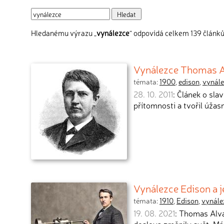
Hledanému výrazu „
vynálezce
“ odpovídá celkem 139 článků
Vynálezce Thomas A
témata:
1900
,
edison
,
vynál
28. 10. 2011
: Článek o sla
přítomnosti a tvořil úža
Vynálezce Edison a 
témata:
1910
,
Edison
,
vynále
19. 08. 2021
: Thomas Alva