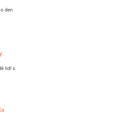
to den
y
 lidí s
la
i