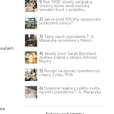
1)
Rok 1908: Veselý začátek a
smutný konec aneb mužský
sexuální život v průběhu…
2)
Jak se před 100 lety opravovaly
poškozené silnice?
3)
Tajný návrh prezidenta T. G.
Masaryka na smíření s Němci
součástí
4)
Veselý život Sarah Bernhard,
dodnes známé z obrazů Alfonse
Muchy
5)
Recept na domácí bramborové
chipsy z roku 1936
6)
Dojemné reakce z celého světa
na smrt prezidenta T. G. Masaryka
eré
Kolorované snímky