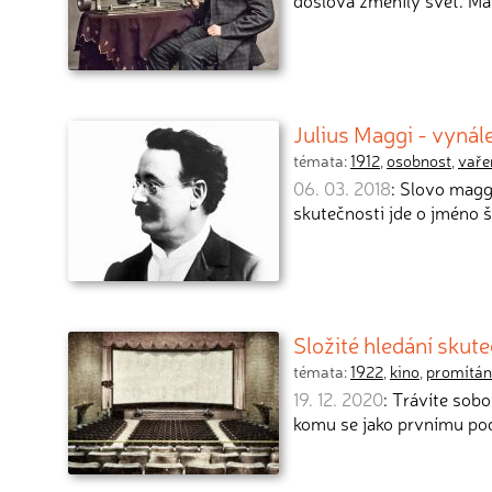
doslova změnily svět. Mál
Julius Maggi - vynál
témata:
1912
,
osobnost
,
vaře
06. 03. 2018
: Slovo magg
skutečnosti jde o jméno 
Složité hledání sku
témata:
1922
,
kino
,
promítán
19. 12. 2020
: Trávíte sobo
komu se jako prvnímu pod