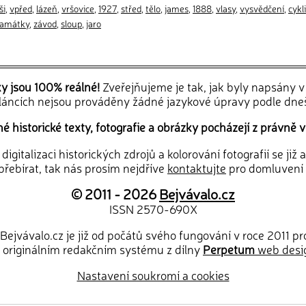
ši
,
vpřed
,
lázeň
,
vršovice
,
1927
,
střed
,
tělo
,
james
,
1888
,
vlasy
,
vysvědčení
,
cykl
amátky
,
závod
,
sloup
,
jaro
ky jsou 100% reálné!
Zveřejňujeme je tak, jak byly napsány 
článcích nejsou prováděny žádné jazykové úpravy podle dne
 historické texty, fotografie a obrázky pocházejí z právně v
igitalizaci historických zdrojů a kolorování fotografií se již
řebírat, tak nás prosím nejdříve
kontaktujte
pro domluvení
© 2011 - 2026
Bejvávalo.cz
ISSN 2570-690X
Bejvávalo.cz je již od počátů svého fungování v roce 2011 p
 originálním redakčním systému z dílny
Perpetum
web desi
Nastavení soukromí a cookies