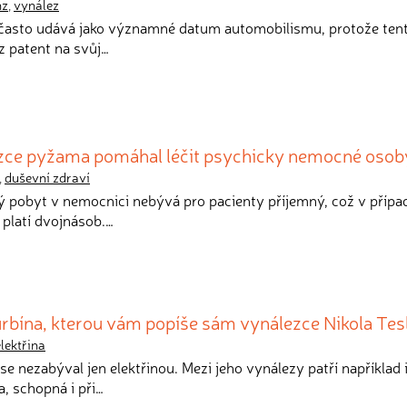
nz
,
vynález
e často udává jako významné datum automobilismu, protože ten
z patent na svůj…
ezce pyžama pomáhal léčit psychicky nemocné osob
,
duševní zdraví
 pobyt v nemocnici nebývá pro pacienty příjemný, což v případě
 platí dvojnásob.…
rbína, kterou vám popíše sám vynálezce Nikola Tes
elektřina
 se nezabýval jen elektřinou. Mezi jeho vynálezy patří například 
, schopná i při…