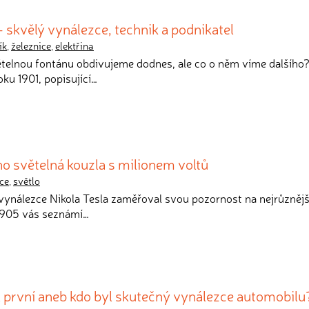
 - skvělý vynálezce, technik a podnikatel
ík
,
železnice
,
elektřina
větelnou fontánu obdivujeme dodnes, ale co o něm víme dalšího
ku 1901, popisující…
ho světelná kouzla s milionem voltů
ce
,
světlo
 vynálezce Nikola Tesla zaměřoval svou pozornost na nejrůznějš
 1905 vás seznámí…
l první aneb kdo byl skutečný vynálezce automobilu