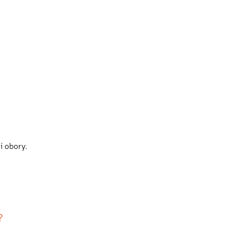
?
í obory.
?