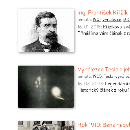
Ing. František Křižík
témata:
1901
,
vynálezce
,
křiž
16. 01. 2018
: Křižíkovu s
Přinášíme vám článek z ro
Vynálezce Tesla a je
témata:
1905
,
Tesla
,
vynález
16. 02. 2023
: Legendární
Historický článek z roku
Rok 1910: Benz neby