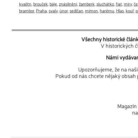
kvalitn
,
brouček
,
báje
,
znásilnění
,
žamberk
,
sluchátko
,
fiat
,
míry
,
če
brambor
,
Praha
,
svaly
,
únor
,
sedlčan
,
mimon
,
harému
,
Hlas
,
kouř
,
p
Všechny historické člán
V historických 
Námi vydávané
Upozorňujeme, že na naši d
Pokud od nás chcete nějaký obsah p
Magazín 
na