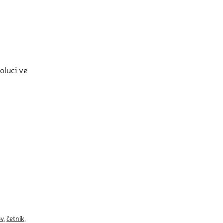
oluci ve
ov
,
četník
,