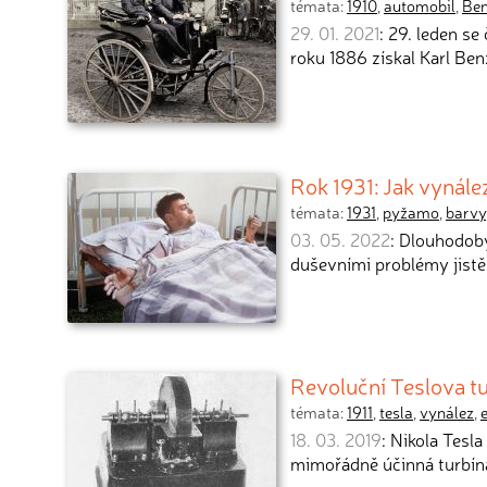
témata:
1910
,
automobil
,
Be
29. 01. 2021
: 29. leden s
roku 1886 získal Karl Ben
Rok 1931: Jak vynál
témata:
1931
,
pyžamo
,
barvy
03. 05. 2022
: Dlouhodobý
duševními problémy jistě
Revoluční Teslova tu
témata:
1911
,
tesla
,
vynález
,
18. 03. 2019
: Nikola Tesla
mimořádně účinná turbína