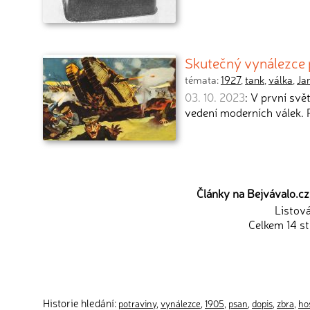
Skutečný vynálezce p
témata:
1927
,
tank
,
válka
,
Ja
03. 10. 2023
: V první svě
vedení moderních válek. P
Články na Bejvávalo.cz,
Listov
Celkem 14 st
Historie hledání:
potraviny
,
vynálezce
,
1905
,
psan
,
dopis
,
zbra
,
ho