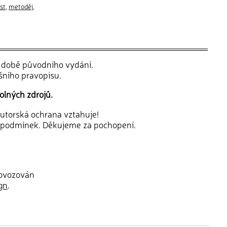
ist
,
metoděj
,
v době původního vydání.
šního pravopisu.
olných zdrojů.
 autorská ochrana vztahuje!
 podmínek. Děkujeme za pochopení.
rovozován
gn
.