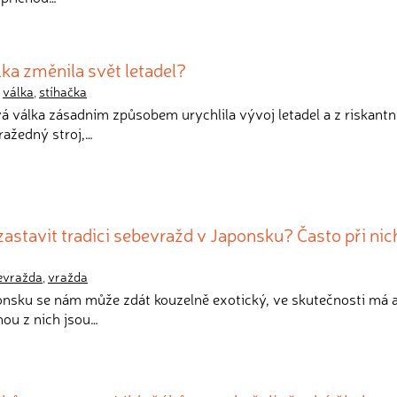
lka změnila svět letadel?
,
válka
,
stíhačka
vá válka zásadním způsobem urychlila vývoj letadel a z riskant
ražedný stroj,…
astavit tradici sebevražd v Japonsku? Často při nich
evražda
,
vražda
ponsku se nám může zdát kouzelně exotický, ve skutečnosti má a
nou z nich jsou…