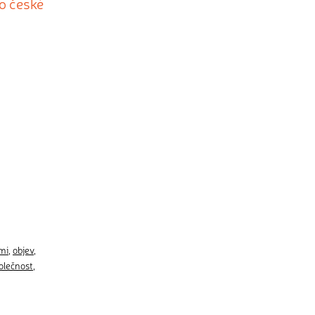
o české
mi
,
objev
,
olečnost
,