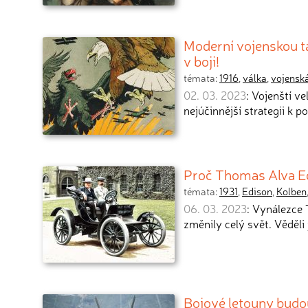
Moderní vojenskou ta
v boji!
témata:
1916
,
válka
,
vojenská
02. 03. 2023
: Vojenští ve
nejúčinnější strategii k p
Proč Thomas Alva Ed
témata:
1931
,
Edison
,
Kolben
06. 03. 2023
: Vynálezce 
změnily celý svět. Věděli j
Bojové letouny budou