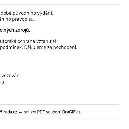
v době původního vydání.
šního pravopisu.
olných zdrojů.
 autorská ochrana vztahuje!
 podmínek. Děkujeme za pochopení.
rovozován
gn
.
říroda.cz
—
sdílení PDF souborů
DraGIF.cz