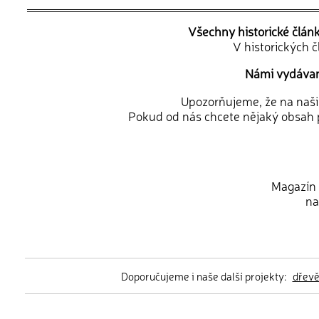
Všechny historické člán
V historických 
Námi vydávané
Upozorňujeme, že na naši d
Pokud od nás chcete nějaký obsah p
Magazín 
na
Doporučujeme i naše další projekty:
dřev