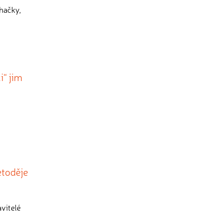
hačky,
i“ jim
etoděje
avitelé