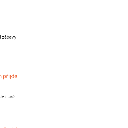
ní zábavy
 přijde
le i své