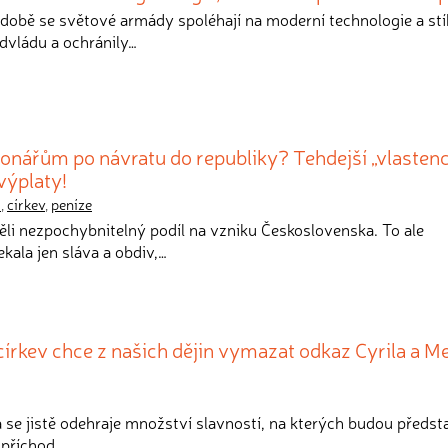
 době se světové armády spoléhají na moderní technologie a stí
dvládu a ochránily…
gionářům po návratu do republiky? Tehdejší „vlastenc
výplaty!
M
,
církev
,
peníze
měli nezpochybnitelný podíl na vzniku Československa. To ale
kala jen sláva a obdiv,…
církev chce z našich dějin vymazat odkaz Cyrila a M
ra se jistě odehraje množství slavností, na kterých budou předst
 příchod…