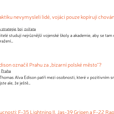
ktiku nevymysleli lidé, vojáci pouze kopírují chován
 strategie
,
boj
,
zvířata
litelé studují nejrůznější vojenské školy a akademie, aby se tam 
oražení…
ison označil Prahu za „bizarní polské město“?
,
Praha
Thomas Alva Edison patří mezi osobnosti, které v pozitivním 
ste ale, že ještě…
cnosti: F-35 Lightning II, Jas-39 Gripen a F-22 Ra