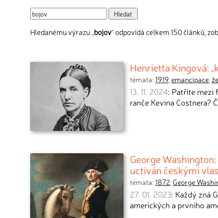
Hledanému výrazu „
bojov
“ odpovídá celkem 150 článků, zob
Henrietta Kingová: „
témata:
1919
,
emancipace
,
ž
13. 11. 2024
: Patříte mezi
ranče Kevina Costnera? Č
George Washington: 
uctíván českými vla
témata:
1872
,
George Washi
27. 01. 2023
: Každý zná 
amerických a prvního ame