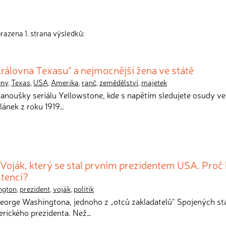
razena 1. strana výsledků:
královna Texasu“ a nejmocnější žena ve státě
eny
,
Texas
,
USA
,
Amerika
,
ranč
,
zemědělství
,
majetek
 fanoušky seriálu Yellowstone, kde s napětím sledujete osudy v
lánek z roku 1919…
Voják, který se stal prvním prezidentem USA. Proč 
stenci?
ngton
,
prezident
,
voják
,
politik
George Washingtona, jednoho z „otců zakladatelů“ Spojených st
rického prezidenta. Než…