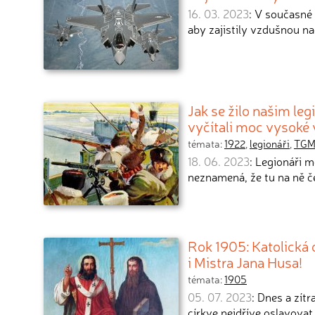
16. 03. 2023
: V současné
aby zajistily vzdušnou na
Jak se žilo našim le
vyčítali moc vysoké 
témata:
1922
,
legionáři
,
TG
18. 06. 2023
: Legionáři 
neznamená, že tu na ně če
Rok 1905: Katolická 
i Mistra Jana Husa!
témata:
1905
05. 07. 2023
: Dnes a zít
církve nejdříve oslavovat