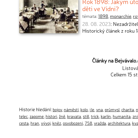
Rok 1898: Jakým úto
děti ve Vídni?
témata:
1898
,
monarchie
,
ro
28. 08. 2023
: Nezadržitel
Historický článek z roku
Články na Bejvávalo.c
Listov
Celkem 15 st
Historie hledání:
bojov
,
náměstí
,
kolo
,
i le
,
vna
,
průmysl
,
charita
,
telec
,
zapome
,
histori
,
žně
,
kravata
,
still
,
trick
,
karlín
,
humanita
,
zni
cesta
,
hran
,
vývoj
,
kněz
,
osvobozeni
,
758
,
vražda
,
architektura
,
kv