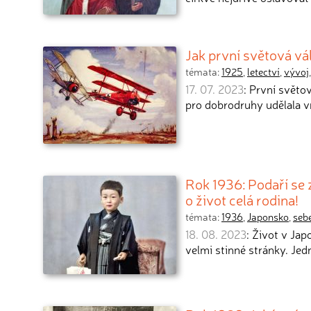
Jak první světová vá
témata:
1925
,
letectví
,
vývoj
17. 07. 2023
: První světo
pro dobrodruhy udělala v
Rok 1936: Podaří se z
o život celá rodina!
témata:
1936
,
Japonsko
,
seb
18. 08. 2023
: Život v Ja
velmi stinné stránky. Jed