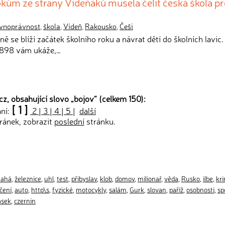
kům ze strany Vídeňáků musela čelit česká škola pr
vnoprávnost
,
škola
,
Vídeň
,
Rakousko
,
Češi
ně se blíží začátek školního roku a návrat dětí do školních lavic.
 1898 vám ukáže,…
z, obsahující slovo „
bojov
“ (celkem 150):
[ 1 ]
ání:
2
|
3
|
4
|
5
|
další
ránek, zobrazit
poslední
stránku.
nahá
,
železnice
,
uhl
,
test
,
přibyslav
,
klob
,
domov
,
milionař
,
věda
,
Rusko
,
ilbe
,
kri
čení
,
auto
,
http\s
,
fyzické
,
motocykly
,
salám
,
Gurk
,
slovan
,
paříž
,
osobnosti
,
sp
asek
,
czernin