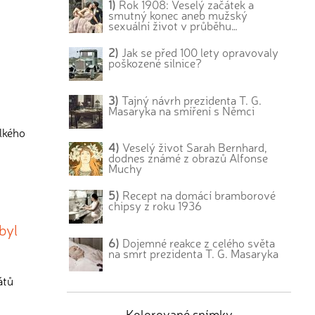
1)
Rok 1908: Veselý začátek a
smutný konec aneb mužský
sexuální život v průběhu…
2)
Jak se před 100 lety opravovaly
poškozené silnice?
3)
Tajný návrh prezidenta T. G.
Masaryka na smíření s Němci
elkého
4)
Veselý život Sarah Bernhard,
dodnes známé z obrazů Alfonse
Muchy
5)
Recept na domácí bramborové
chipsy z roku 1936
byl
6)
Dojemné reakce z celého světa
na smrt prezidenta T. G. Masaryka
átů
Kolorované snímky