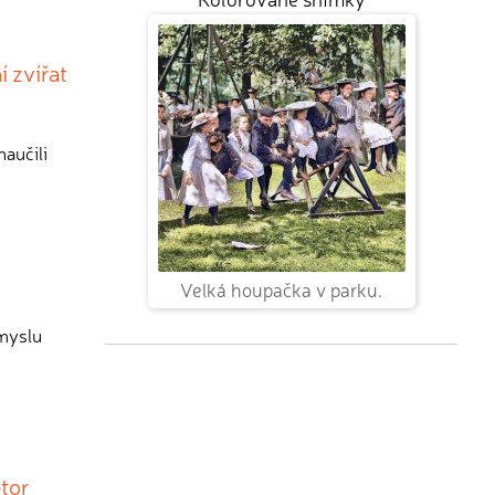
í zvířat
naučili
Velká houpačka v parku.
smyslu
ptor