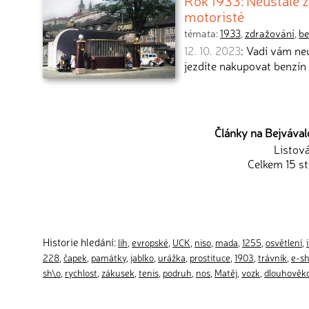
Rok 1933: Neustálé zd
motoristé
témata:
1933
,
zdražování
,
be
12. 10. 2023
: Vadí vám ne
jezdíte nakupovat benzín 
Články na Bejvávalo
Listov
Celkem 15 st
Historie hledání:
líh
,
evropské
,
UCK
,
niso
,
mada
,
1255
,
osvětlení
,
228
,
čapek
,
památky
,
jablko
,
urážka
,
prostituce
,
1903
,
trávník
,
e-s
sh\o
,
rychlost
,
zákusek
,
tenis
,
podruh
,
nos
,
Matěj
,
vozk
,
dlouhověk