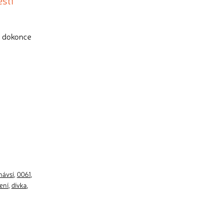
eští
o dokonce
návsí
,
0061
,
ení
,
dívka
,