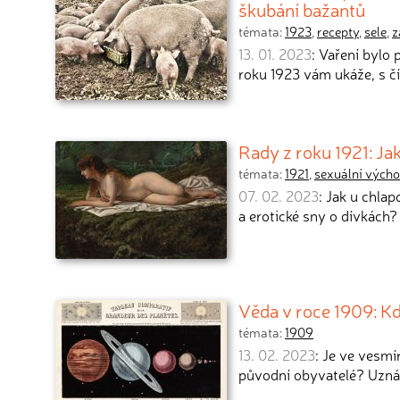
škubání bažantů
témata:
1923
,
recepty
,
sele
,
z
13. 01. 2023
: Vaření bylo 
roku 1923 vám ukáže, s č
Rady z roku 1921: Ja
témata:
1921
,
sexuální vých
07. 02. 2023
: Jak u chla
a erotické sny o dívkách?
Věda v roce 1909: K
témata:
1909
13. 02. 2023
: Je ve vesmí
původní obyvatelé? Uzn