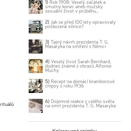
1)
Rok 1908: Veselý začátek a
smutný konec aneb mužský
sexuální život v průběhu…
2)
Jak se před 100 lety opravovaly
poškozené silnice?
3)
Tajný návrh prezidenta T. G.
Masaryka na smíření s Němci
4)
Veselý život Sarah Bernhard,
dodnes známé z obrazů Alfonse
Muchy
5)
Recept na domácí bramborové
chipsy z roku 1936
6)
Dojemné reakce z celého světa
rituálů
na smrt prezidenta T. G. Masaryka
Kolorované snímky