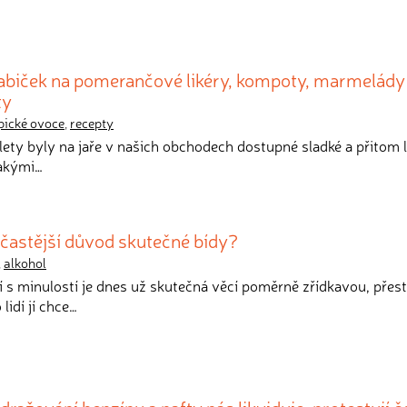
abiček na pomerančové likéry, kompoty, marmelády 
ty
pické ovoce
,
recepty
 lety byly na jaře v našich obchodech dostupné sladké a přitom 
jakými…
jčastější důvod skutečné bídy?
,
alkohol
í s minulostí je dnes už skutečná věcí poměrně zřídkavou, přest
lidí jí chce…