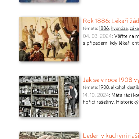
Rok 1886: Lékaři žá
témata:
1886
,
hypnóza
,
záka
04. 03. 2024
: Věříte na
s případem, kdy lékaři cht
Jak se v roce 1908 vy
témata:
1908
,
alkohol
,
destil
14. 10. 2024
: Máte rádi k
hořící rašeliny. Historick
Leden v kuchyni naši