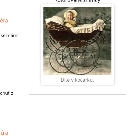
éra
s seznámí
Dítě v kočárku.
chuť z
ců a