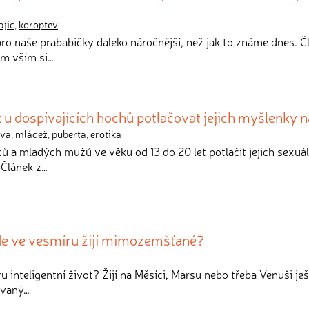
ajíc
,
koroptev
pro naše prababičky daleko náročnější, než jak to známe dnes. Č
ím vším si…
k u dospívajících hochů potlačovat jejich myšlenky 
ova
,
mládež
,
puberta
,
erotika
pců a mladých mužů ve věku od 13 do 20 let potlačit jejich sexuá
 Článek z…
de ve vesmíru žijí mimozemšťané?
ru inteligentní život? Žijí na Měsíci, Marsu nebo třeba Venuši ješ
ávaný…