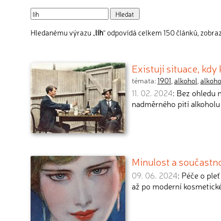
Hledanému výrazu „
líh
“ odpovídá celkem 150 článků, zobraz
Existují situace, kd
témata:
1901
,
alkohol
,
alkoh
11. 02. 2024
: Bez ohledu n
nadměrného pití alkoholu
Minulost a součastno
09. 06. 2024
: Péče o ple
až po moderní kosmetick