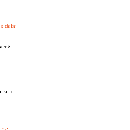
a další
levné
o se o