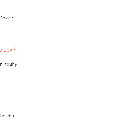
lánek z
na sex?
lní touhy
tě jeho