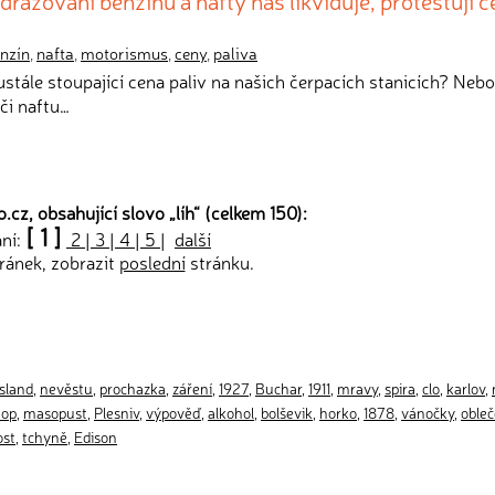
ražování benzínu a nafty nás likviduje, protestují č
nzín
,
nafta
,
motorismus
,
ceny
,
paliva
ustále stoupající cena paliv na našich čerpacích stanicích? Neb
či naftu…
.cz, obsahující slovo „
líh
“ (celkem 150):
[ 1 ]
ání:
2
|
3
|
4
|
5
|
další
ránek, zobrazit
poslední
stránku.
island
,
nevěstu
,
prochazka
,
záření
,
1927
,
Buchar
,
1911
,
mravy
,
spira
,
clo
,
karlov
,
hop
,
masopust
,
Plesniv
,
výpověď
,
alkohol
,
bolševik
,
horko
,
1878
,
vánočky
,
obleč
ost
,
tchyně
,
Edison