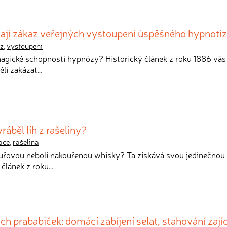
dají zákaz veřejných vystoupení úspěšného hypnotiz
z
,
vystoupení
 magické schopnosti hypnózy? Historický článek z roku 1886 vá
ěli zakázat…
ráběl líh z rašeliny?
ace
,
rašelina
ouřovou neboli nakouřenou whisky? Ta získává svou jedinečnou 
ý článek z roku…
ch prababiček: domácí zabíjení selat, stahování zají