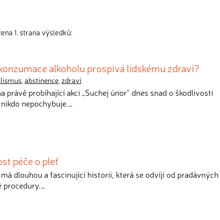
ena 1. strana výsledků:
y konzumace alkoholu prospívá lidskému zdraví?
olismus
,
abstinence
,
zdraví
a právě probíhající akci „Suchej únor“ dnes snad o škodlivosti
 nikdo nepochybuje.…
st péče o pleť
ť má dlouhou a fascinující historii, která se odvíjí od pradávných 
é procedury.…