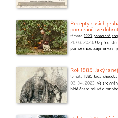
Recepty našich prab
pomerančové dobro
témata:
1923
,
pomeranč
,
tro
21. 03. 2023
: Už před sto
pomeranče. Zajímá vás, 
Rok 1885: Jaký je ne
témata:
1885
,
bída
,
chudoba
03. 04. 2023
: Ve srovnán
bídě často mluví a mnoho 