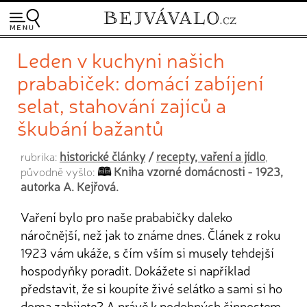
Leden v kuchyni našich
prababiček: domácí zabíjení
selat, stahování zajíců a
škubání bažantů
historické články
/
recepty, vaření a jídlo
rubrika:
,
Kniha vzorné domácnosti - 1923,
původně vyšlo:
autorka A. Kejřová.
Vaření bylo pro naše prababičky daleko
náročnější, než jak to známe dnes. Článek z roku
1923 vám ukáže, s čím vším si musely tehdejší
hospodyňky poradit. Dokážete si například
představit, že si koupíte živé selátko a sami si ho
doma zabijete? A právě k podobných činnostem