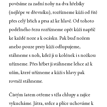
pověsíme za zadní nohy na dva hřebíky
(nejlépe ve dřevníku), rozřízneme kůži od řitě
přes celý břich a prsa až ke hlavě. Od tohoto
podélného řezu rozřízneme opět kůži napříč
ke každé noze a k ocásku. Pak buď nožem
anebo pouze prsty kůži odlupujeme,
stáhneme s noh, kdež ji u kolének i s nožkou
uřízneme. Přes hřbet ji stáhneme lehce až k
uším, které uřízneme a kůži s hlavy pak
rovněž stáhneme.
Čistým šatem otřeme s těla chlupy a zajíce
vykucháme. Játra, srdce a plíce uchováme k