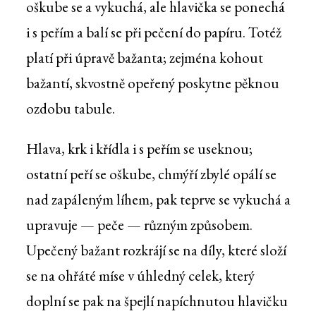
oškube se a vykuchá, ale hlavička se ponechá
i s peřím a balí se při pečení do papíru. Totéž
platí při úpravě bažanta; zejména kohout
bažantí, skvostně opeřený poskytne pěknou
ozdobu tabule.
Hlava, krk i křídla i s peřím se useknou;
ostatní peří se oškube, chmýří zbylé opálí se
nad zapáleným líhem, pak teprve se vykuchá a
upravuje — peče — různým způsobem.
Upečený bažant rozkrájí se na díly, které složí
se na ohřáté míse v úhledný celek, který
doplní se pak na špejlí napíchnutou hlavičku