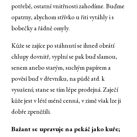
potřebě, ostatní vnitřnosti zahodíme. Buďme
opatrny, abychom střívko u řiti vytáhly i s
bobečky a řádně omyly.
Kůže se zajíce po stáhnutí se ihned obrátí
chlupy dovnitř, vyplní se pak buď slamou,
senem anebo starým, suchým papírem a
pověsí buď v dřevníku, na půdě atd. k
vysušení; stane se tím lépe prodejná. Zaječí
kůže jest v létě méně cenná, v zimě však lze ji
dobře zpeněžili.
Bažant se upravuje na pekáč jako kuře;