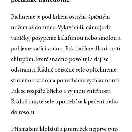
Píchneme je pod krkem ostrým, špičatým
nožem až do srdce. Vykrvácí-li, dáme je do
vaničky, posypeme kalafunou nebo smolou a
polijeme vařící vodou. Pak tlačíme dlaní proti
chlupům, které snadno povolují a dají se
odstraniti. Řádně očištěné sele opláchneme
studenou vodou a ponecháme vychladnouti.
Pak se rozpáře břicho a vyjmou vnitřnosti.
Řádně umyté sele upotřebí se k pečení nebo
do rosolu.
Při smažení klobásů a jaterniček nejprve tyto