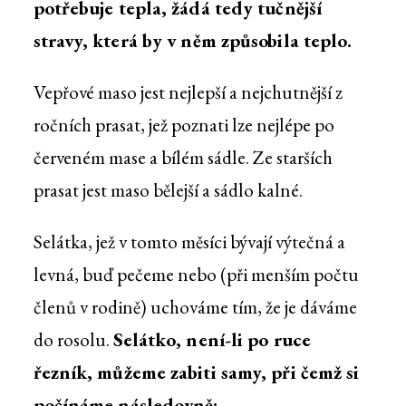
potřebuje tepla, žádá tedy tučnější
stravy, která by v něm způsobila teplo.
Vepřové maso jest nejlepší a nejchutnější z
ročních prasat, jež poznati lze nejlépe po
červeném mase a bílém sádle. Ze starších
prasat jest maso bělejší a sádlo kalné.
Selátka, jež v tomto měsíci bývají výtečná a
levná, buď pečeme nebo (při menším počtu
členů v rodině) uchováme tím, že je dáváme
do rosolu.
Selátko, není-li po ruce
řezník, můžeme zabiti samy, při čemž si
počínáme následovně: