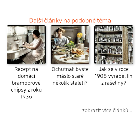
Další články na podobné téma
Recept na
Ochutnali byste
Jak se v roce
domácí
máslo staré
1908 vyráběl líh
bramborové
několik staletí?
z rašeliny?
chipsy z roku
1936
zobrazit více článků...