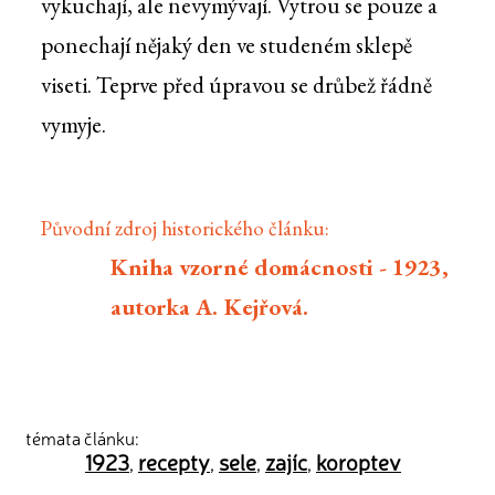
vykuchají, ale nevymývají. Vytrou se pouze a
ponechají nějaký den ve studeném sklepě
viseti. Teprve před úpravou se drůbež řádně
vymyje.
Původní zdroj historického článku:
Kniha vzorné domácnosti - 1923,
autorka A. Kejřová.
témata článku:
1923
recepty
sele
zajíc
koroptev
,
,
,
,