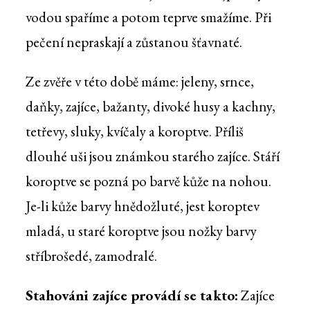
vodou spaříme a potom teprve smažíme. Při
pečení nepraskají a zůstanou šťavnaté.
Ze zvěře v této době máme: jeleny, srnce,
daňky, zajíce, bažanty, divoké husy a kachny,
tetřevy, sluky, kvíčaly a koroptve. Příliš
dlouhé uši jsou známkou starého zajíce. Stáří
koroptve se pozná po barvě kůže na nohou.
Je-li kůže barvy hnědožluté, jest koroptev
mladá, u staré koroptve jsou nožky barvy
stříbrošedé, zamodralé.
Stahováni zajíce provádí se takto:
Zajíce