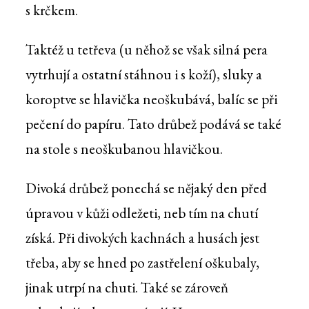
s krčkem.
Taktéž u tetřeva (u něhož se však silná pera
vytrhují a ostatní stáhnou i s koží), sluky a
koroptve se hlavička neoškubává, balíc se při
pečení do papíru. Tato drůbež podává se také
na stole s neoškubanou hlavičkou.
Divoká drůbež ponechá se nějaký den před
úpravou v kůži odležeti, neb tím na chutí
získá. Při divokých kachnách a husách jest
třeba, aby se hned po zastřelení oškubaly,
jinak utrpí na chuti. Také se zároveň