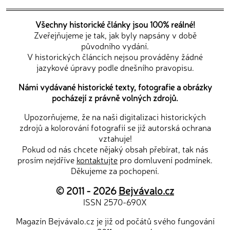
Všechny historické články jsou 100% reálné!
Zveřejňujeme je tak, jak byly napsány v době
původního vydání.
V historických článcích nejsou prováděny žádné
jazykové úpravy podle dnešního pravopisu.
Námi vydávané historické texty, fotografie a obrázky
pocházejí z právně volných zdrojů.
Upozorňujeme, že na naši digitalizaci historických
zdrojů a kolorování fotografií se již autorská ochrana
vztahuje!
Pokud od nás chcete nějaký obsah přebírat, tak nás
prosím nejdříve
kontaktujte
pro domluvení podmínek.
Děkujeme za pochopení.
© 2011 - 2026
Bejvávalo.cz
ISSN 2570-690X
Magazín Bejvávalo.cz je již od počátů svého fungování