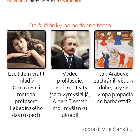
Facebooku
nebo pomocí
RSS kanálu
!
Další články na podobné téma
Lze lidem vrátit
Vědec
Jak Arabové
mládí?
prohlašuje:
zachránili vědu v
Omlazovací
Teorii relativity
době, kdy se
metoda
jsem vymyslel já,
Evropa propadla
profesora
Albert Einstein
do barbarství?
Lebedinského
mojí myšlenku
slaví úspěch!
ukradl!
zobrazit více článků...