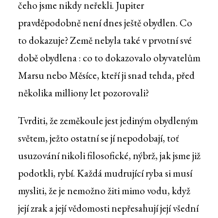
čeho jsme nikdy neřekli. Jupiter
pravděpodobně není dnes ještě obydlen. Co
to dokazuje? Země nebyla také v prvotní své
době obydlena : co to dokazovalo obyvatelům
Marsu nebo Měsíce, kteří ji snad tehda, před
několika milliony let pozorovali?
Tvrditi, že zeměkoule jest jediným obydleným
světem, ježto ostatní se jí nepodobají, toť
usuzování nikoli filosofické, nýbrž, jak jsme již
podotkli, rybí. Každá mudrující ryba si musí
mysliti, že je nemožno žiti mimo vodu, když
její zrak a její vědomosti nepřesahují její všední