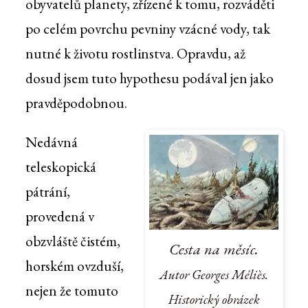
obyvatelů planety, zřízené k tomu, rozváděti
po celém povrchu pevniny vzácné vody, tak
nutné k životu rostlinstva. Opravdu, až
dosud jsem tuto hypothesu podával jen jako
pravděpodobnou.
Nedávná
teleskopická
pátrání,
provedená v
obzvláště čistém,
Cesta na měsíc.
horském ovzduší,
Autor Georges Méliès.
nejen že tomuto
Historický obrázek