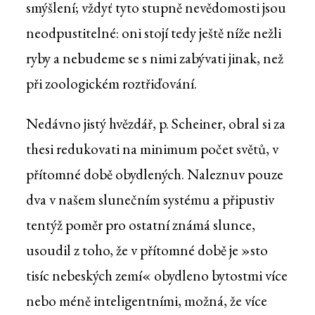
smýšlení; vždyť tyto stupně nevědomosti jsou
neodpustitelné: oni stojí tedy ještě níže nežli
ryby a nebudeme se s nimi zabývati jinak, než
při zoologickém roztřiďování.
Nedávno jistý hvězdář, p. Scheiner, obral si za
thesi redukovati na minimum počet světů, v
přítomné době obydlených. Naleznuv pouze
dva v našem slunečním systému a připustiv
tentýž poměr pro ostatní známá slunce,
usoudil z toho, že v přítomné době je »sto
tisíc nebeských zemí« obydleno bytostmi více
nebo méně inteligentními, možná, že více