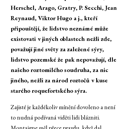
Herschel, Arago, Gratry, P. Secchi, Jean
Reynaud, Viktor Hugo a j., kteří
připouštějí, že lidstvo neznámé může
existovati v jiných oblastech nežli zde,
považují jiné světy za zaležené sýry,
lidstvo pozemské že pak nepovažují, dle
našeho roztomilého soudruha, za nic
jiného, nežli za národ roztočů v kuse
starého roquefortského sýra.
Zajisté je každékoliv mínění dovoleno a není
to nudná podívaná viděti lidi blázniti.
Montaigne měl přece pravdu, když dal