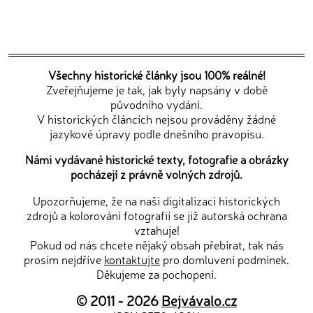
Všechny historické články jsou 100% reálné!
Zveřejňujeme je tak, jak byly napsány v době
původního vydání.
V historických článcích nejsou prováděny žádné
jazykové úpravy podle dnešního pravopisu.
Námi vydávané historické texty, fotografie a obrázky
pocházejí z právně volných zdrojů.
Upozorňujeme, že na naši digitalizaci historických
zdrojů a kolorování fotografií se již autorská ochrana
vztahuje!
Pokud od nás chcete nějaký obsah přebírat, tak nás
prosím nejdříve
kontaktujte
pro domluvení podmínek.
Děkujeme za pochopení.
© 2011 - 2026
Bejvávalo.cz