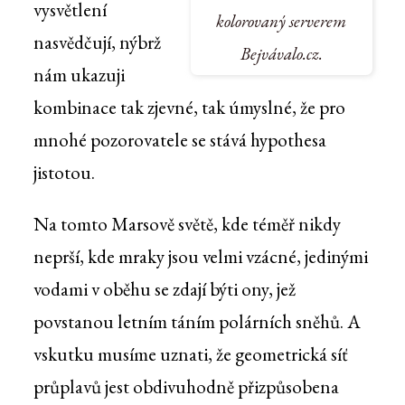
vysvětlení
kolorovaný serverem
nasvědčují, nýbrž
Bejvávalo.cz.
nám ukazuji
kombinace tak zjevné, tak úmyslné, že pro
mnohé pozorovatele se stává hypothesa
jistotou.
Na tomto Marsově světě, kde téměř nikdy
neprší, kde mraky jsou velmi vzácné, jedinými
vodami v oběhu se zdají býti ony, jež
povstanou letním táním polárních sněhů. A
vskutku musíme uznati, že geometrická síť
průplavů jest obdivuhodně přizpůsobena