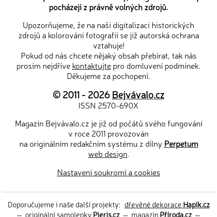
pocházejí z právně volných zdrojů.
Upozorňujeme, že na naši digitalizaci historických
zdrojů a kolorování fotografií se již autorská ochrana
vztahuje!
Pokud od nás chcete nějaký obsah přebírat, tak nás
prosím nejdříve
kontaktujte
pro domluvení podmínek.
Děkujeme za pochopení.
© 2011 - 2026
Bejvávalo.cz
ISSN 2570-690X
Magazín Bejvávalo.cz je již od počátů svého fungování
v roce 2011 provozován
na originálním redakčním systému z dílny
Perpetum
web design
.
Nastavení soukromí a cookies
Doporučujeme i naše další projekty:
dřevěné dekorace
Hapík.cz
—
originální samolepky
Pieris.cz
—
magazín
Příroda.cz
—