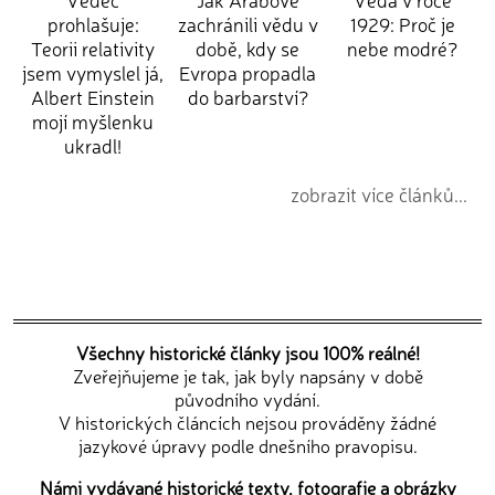
prohlašuje:
zachránili vědu v
1929: Proč je
Teorii relativity
době, kdy se
nebe modré?
jsem vymyslel já,
Evropa propadla
Albert Einstein
do barbarství?
mojí myšlenku
ukradl!
zobrazit více článků...
Všechny historické články jsou 100% reálné!
Zveřejňujeme je tak, jak byly napsány v době
původního vydání.
V historických článcích nejsou prováděny žádné
jazykové úpravy podle dnešního pravopisu.
Námi vydávané historické texty, fotografie a obrázky