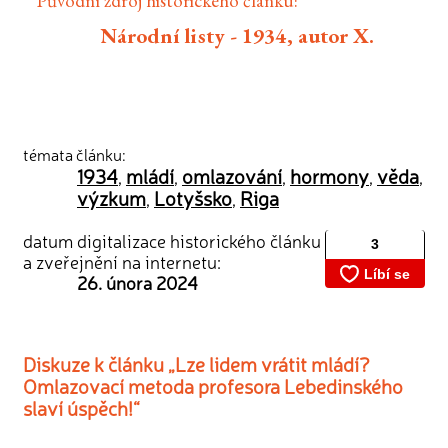
Původní zdroj historického článku:
Národní listy - 1934, autor X.
témata článku:
1934
mládí
omlazování
hormony
věda
,
,
,
,
,
výzkum
Lotyšsko
Riga
,
,
datum digitalizace historického článku
a zveřejnění na internetu:
26. února 2024
Diskuze k článku „Lze lidem vrátit mládí?
Omlazovací metoda profesora Lebedinského
slaví úspěch!“