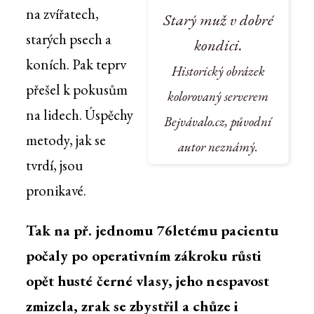
na zvířatech,
Starý muž v dobré
starých psech a
kondici.
koních. Pak teprv
Historický obrázek
přešel k pokusům
kolorovaný serverem
na lidech. Úspěchy
Bejvávalo.cz, původní
metody, jak se
autor neznámý.
tvrdí, jsou
pronikavé.
Tak na př. jednomu 76letému pacientu
počaly po operativním zákroku růsti
opět husté černé vlasy, jeho nespavost
zmizela, zrak se zbystřil a chůze i