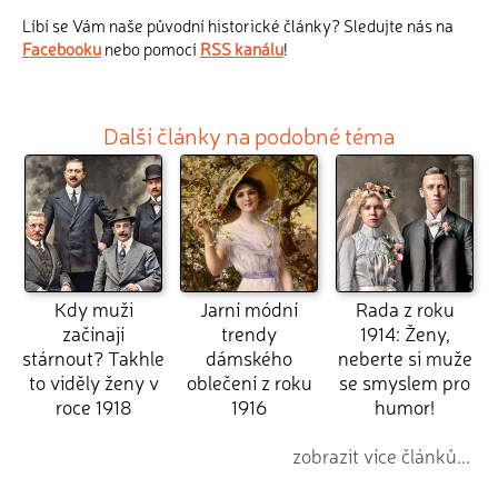
Líbí se Vám naše původní historické články? Sledujte nás na
Facebooku
nebo pomocí
RSS kanálu
!
Další články na podobné téma
Kdy muži
Jarní módní
Rada z roku
začínají
trendy
1914: Ženy,
stárnout? Takhle
dámského
neberte si muže
to viděly ženy v
oblečení z roku
se smyslem pro
roce 1918
1916
humor!
zobrazit více článků...