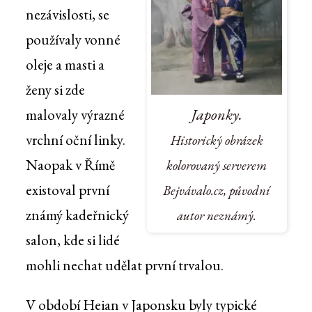
nezávislosti, se
používaly vonné
oleje a masti a
ženy si zde
Japonky.
malovaly výrazné
vrchní oční linky.
Historický obrázek
Naopak v Římě
kolorovaný serverem
existoval první
Bejvávalo.cz, původní
známý kadeřnický
autor neznámý.
salon, kde si lidé
mohli nechat udělat první trvalou.
V období Heian v Japonsku byly typické