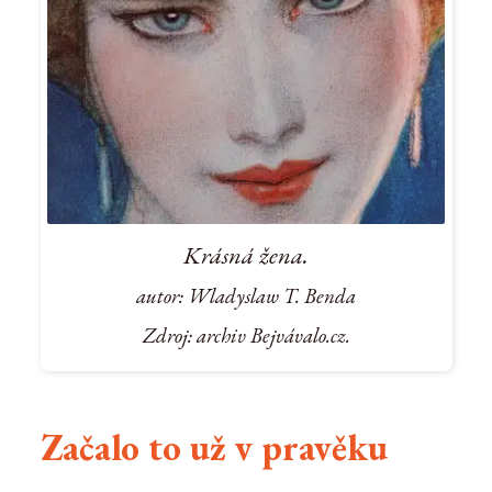
Krásná žena.
autor: Wladyslaw T. Benda
Zdroj: archiv Bejvávalo.cz.
Začalo to už v pravěku