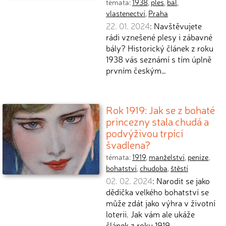
témata:
1938
,
ples
,
bál
,
vlastenectví
,
Praha
22. 01. 2024
: Navštěvujete
rádi vznešené plesy i zábavné
bály? Historický článek z roku
1938 vás seznámí s tím úplně
prvním českým…
Rok 1919: Jak se z bohaté
princezny stala chudá a
podvýživou trpící
švadlena?
témata:
1919
,
manželství
,
peníze
,
bohatství
,
chudoba
,
štěstí
02. 02. 2024
: Narodit se jako
dědička velkého bohatství se
může zdát jako výhra v životní
loterii. Jak vám ale ukáže
článek z roku 1919…