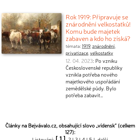
Rok 1919: Připravuje se
znárodnění velkostatků!
Komu bude majetek
zabaven a kdo ho získá?
témata:
1919
,
znárodnění
,
privatizace
,
velkostatky
12. 04. 2023
: Po vzniku
Československé republiky
vznikla potřeba nového
majetkového uspořádání
zemědělské půdy. Bylo
potřeba zabavit…
Články na Bejvávalo.cz, obsahující slovo „
vídensk
“ (celkem
127):
[ 1 ]
Listování:
2
|
3
|
4
|
5
|
další