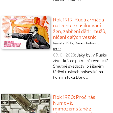
Rok 1919: Rudá armáda
na Donu: znásilňování
žen, zabíjení dětí i mužů,
ničení celých vesnic
témata:
1919
,
Rusko
,
bolševici
,
teror
09. 01. 2023
: Jaký byl v Rusku
život krátce po ruské revoluci?
Smutné svědectví o šíleném
řádění ruských bolševiků na
horním toku Donu…
Rok 1920: Proč nás
Numové,
mimozemšťané z