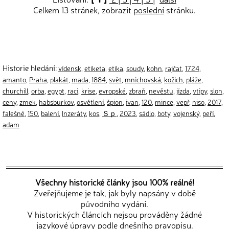
Celkem 13 stránek, zobrazit
poslední
stránku.
Historie hledání:
vídensk
,
etiketa
,
etika
,
soudy
,
kohn
,
rajčat
,
1724
,
amanto
,
Praha
,
plakát
,
mada
,
1884
,
svět
,
mnichovská
,
kožich
,
pláže
,
churchill
,
orba
,
egypt
,
raci
,
krise
,
evropské
,
zbraň
,
nevěstu
,
jízda
,
vtipy
,
slon
,
ceny
,
zmek
,
habsburkov
,
osvětlení
,
špion
,
ivan
,
120
,
mince
,
vepř
,
niso
,
2017
,
falešné
,
150
,
balení
,
Inzeráty
,
kos
,
Ｓｐ
,
2023
,
sádlo
,
boty
,
vojenský
,
peří
,
adam
Všechny historické články jsou 100% reálné!
Zveřejňujeme je tak, jak byly napsány v době
původního vydání.
V historických článcích nejsou prováděny žádné
jazykové úpravy podle dnešního pravopisu.