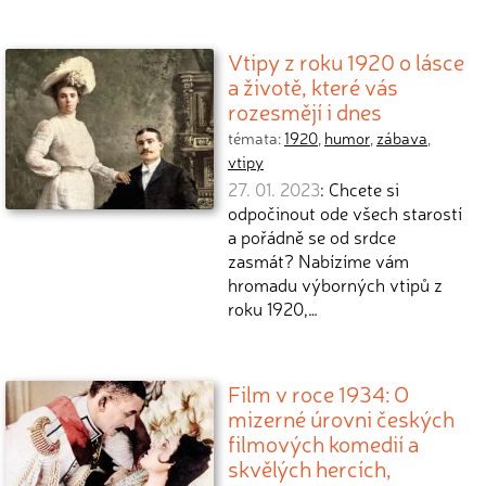
Vtipy z roku 1920 o lásce
a životě, které vás
rozesmějí i dnes
témata:
1920
,
humor
,
zábava
,
vtipy
27. 01. 2023
: Chcete si
odpočinout ode všech starostí
a pořádně se od srdce
zasmát? Nabízíme vám
hromadu výborných vtipů z
roku 1920,…
Film v roce 1934: O
mizerné úrovni českých
filmových komedií a
skvělých hercích,