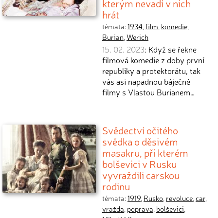
kterým nevadí v nich
hrát
témata:
1934
,
film
,
komedie
,
Burian
,
Werich
15. 02. 2023
: Když se řekne
filmová komedie z doby první
republiky a protektorátu, tak
vás asi napadnou báječné
filmy s Vlastou Burianem…
Svědectví očitého
svědka o děsivém
masakru, při kterém
bolševici v Rusku
vyvraždili carskou
rodinu
témata:
1919
,
Rusko
,
revoluce
,
car
,
vražda
,
poprava
,
bolševici
,