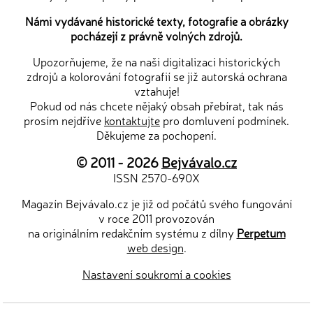
Námi vydávané historické texty, fotografie a obrázky
pocházejí z právně volných zdrojů.
Upozorňujeme, že na naši digitalizaci historických
zdrojů a kolorování fotografií se již autorská ochrana
vztahuje!
Pokud od nás chcete nějaký obsah přebírat, tak nás
prosím nejdříve
kontaktujte
pro domluvení podmínek.
Děkujeme za pochopení.
© 2011 - 2026
Bejvávalo.cz
ISSN 2570-690X
Magazín Bejvávalo.cz je již od počátů svého fungování
v roce 2011 provozován
na originálním redakčním systému z dílny
Perpetum
web design
.
Nastavení soukromí a cookies