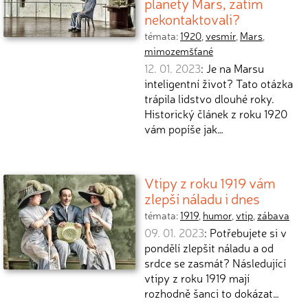
planety Mars, zatím
nekontaktovali?
témata:
1920
,
vesmír
,
Mars
,
mimozemšťané
12. 01. 2023
: Je na Marsu
inteligentní život? Tato otázka
trápila lidstvo dlouhé roky.
Historický článek z roku 1920
vám popíše jak…
Vtipy z roku 1919 vám
zlepší náladu i dnes
témata:
1919
,
humor
,
vtip
,
zábava
09. 01. 2023
: Potřebujete si v
pondělí zlepšit náladu a od
srdce se zasmát? Následující
vtipy z roku 1919 mají
rozhodně šanci to dokázat…