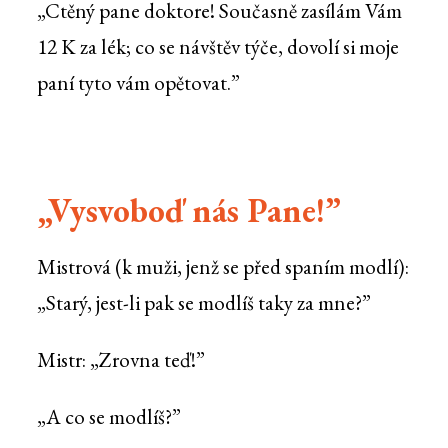
„Ctěný pane doktore! Současně zasílám Vám
12 K za lék; co se návštěv týče, dovolí si moje
paní tyto vám opětovat.”
„Vysvoboď nás Pane!”
Mistrová (k muži, jenž se před spaním modlí):
„Starý, jest-li pak se modlíš taky za mne?”
Mistr: „Zrovna teď!”
„A co se modlíš?”