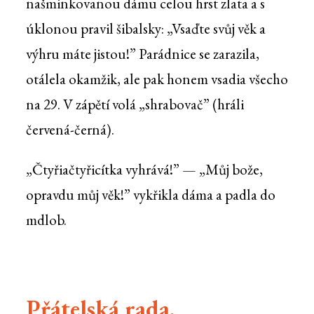
našminkovanou dámu celou hrst zlata a s
úklonou pravil šibalsky: „Vsaďte svůj věk a
výhru máte jistou!” Parádnice se zarazila,
otálela okamžik, ale pak honem vsadia všecho
na 29. V zápětí volá „shrabovač” (hráli
červená-černá).
„Čtyřiačtyřicítka vyhrává!” — „Můj bože,
opravdu můj věk!” vykřikla dáma a padla do
mdlob.
Přátelská rada.