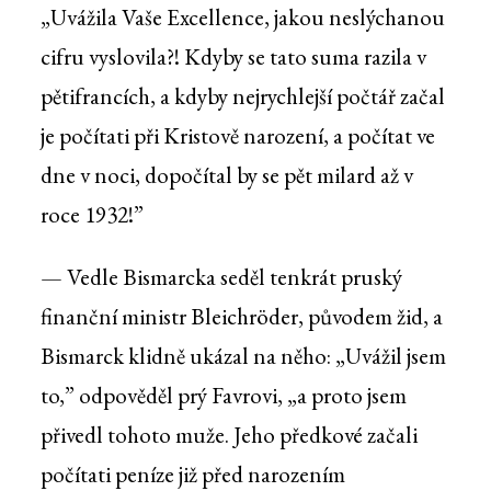
„Uvážila Vaše Excellence, jakou neslýchanou
cifru vyslovila?! Kdyby se tato suma razila v
pětifrancích, a kdyby nejrychlejší počtář začal
je počítati při Kristově narození, a počítat ve
dne v noci, dopočítal by se pět milard až v
roce 1932!”
— Vedle Bismarcka seděl tenkrát pruský
finanční ministr Bleichröder, původem žid, a
Bismarck klidně ukázal na něho: „Uvážil jsem
to,” odpověděl prý Favrovi, „a proto jsem
přivedl tohoto muže. Jeho předkové začali
počítati peníze již před narozením