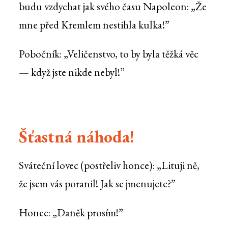
budu vzdychat jak svého času Napoleon: „Že
mne před Kremlem nestihla kulka!”
Pobočník: „Veličenstvo, to by byla těžká věc
— když jste nikde nebyl!”
Šťastná náhoda!
Sváteční lovec (postřeliv honce): „Lituji ně,
že jsem vás poranil! Jak se jmenujete?”
Honec: „Daněk prosím!”