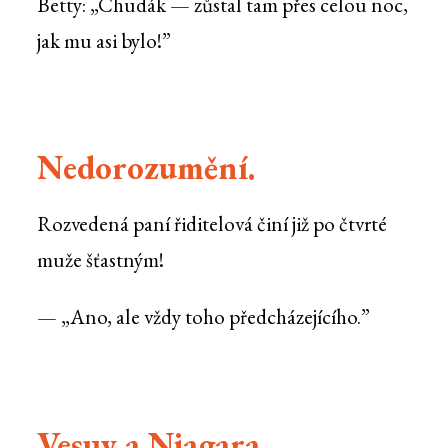
Betty: „Chudák — zůstal tam přes celou noc,
jak mu asi bylo!”
Nedorozumění.
Rozvedená paní řiditelová činí již po čtvrté
muže šťastným!
— „Ano, ale vždy toho předcházejícího.”
Vesuv a Niagara.