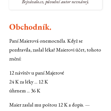
Bejvávalo.cz, původní autor neznámý.
Obchodník.
Paní Maierová onemocněla. Když se
pozdravila, zaslal lékař Maierovi účet, tohoto
znění:
12 návštěv u paní Majerové
24 K za léky ... 12 K
úhrnem ... 36 K
Maier zaslal mu poštou 12 K a dopis. —