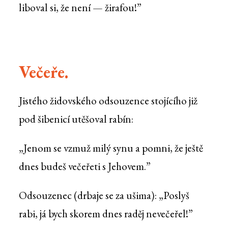
liboval si, že není — žirafou!”
Večeře.
Jistého židovského odsouzence stojícího již
pod šibenicí utěšoval rabín:
„Jenom se vzmuž milý synu a pomni, že ještě
dnes budeš večeřeti s Jehovem.”
Odsouzenec (drbaje se za ušima): „Poslyš
rabi, já bych skorem dnes raděj nevečeřel!”