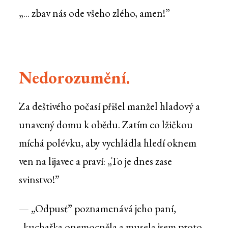
„... zbav nás ode všeho zlého, amen!”
Nedorozumění.
Za deštivého počasí přišel manžel hladový a
unavený domu k obědu. Zatím co lžičkou
míchá polévku, aby vychládla hledí oknem
ven na lijavec a praví: „To je dnes zase
svinstvo!”
— „Odpusť” poznamenává jeho paní,
„kuchařka onemocněla a musela jsem proto