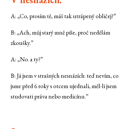
A: „Co, prosím tě, máš tak utrápený obličej?”
B: „Ach, můj starý mně píše, proč nedělám
zkoušky.”
A: „No. a ty?”
B: Já jsem v strašných nesnázích: teď nevím, co
jsme před 6 roky s otcem ujednali, měl-li jsem
studovati práva nebo medicínu.”