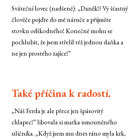
Sváteční lovec (nadšeně): „Daněk!? Vy šťastný
člověče pojďte do mé náruče a přijměte
stovku odškodného! Konečně mohu se
pochlubit, že jsem střelil též jednou daňka a
ne jen prostého zajíce!”
Také příčina k radostí.
„Náš Ferda je ale přece jen špásovitý
chlapec!” libovala si matka umouněného
uličníka. „Když jsem mu dnes ráno myla krk,