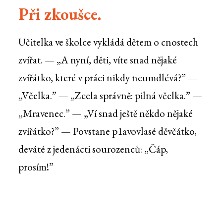
Při zkoušce.
Učitelka ve školce vykládá dětem o cnostech
zvířat. — „A nyní, děti, víte snad nějaké
zvířátko, které v práci nikdy neumdlévá?” —
„Včelka.” — „Zcela správně: pilná včelka.” —
„Mravenec.” — „Ví snad ještě někdo nějaké
zvířátko?” — Povstane p1avovlasé děvčátko,
deváté z jedenácti sourozenců: „Čáp,
prosím!”