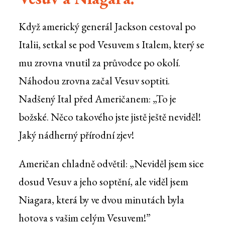
Když americký generál Jackson cestoval po
Italii, setkal se pod Vesuvem s Italem, který se
mu zrovna vnutil za průvodce po okolí.
Náhodou zrovna začal Vesuv soptiti.
Nadšený Ital před Američanem: „To je
božské. Něco takového jste jistě ještě neviděl!
Jaký nádherný přírodní zjev!
Američan chladně odvětil: „Neviděl jsem sice
dosud Vesuv a jeho soptění, ale viděl jsem
Niagara, která by ve dvou minutách byla
hotova s vašim celým Vesuvem!”