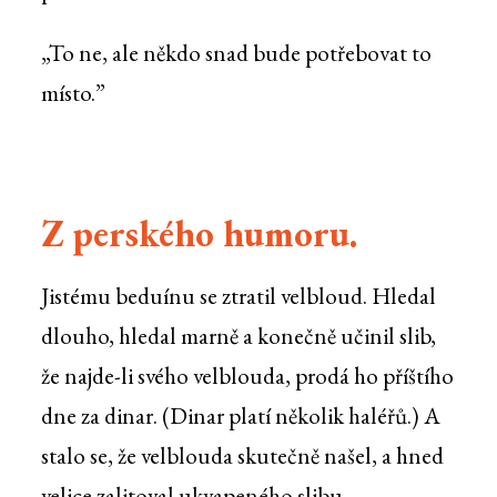
„To ne, ale někdo snad bude potřebovat to
místo.”
Z perského humoru.
Jistému beduínu se ztratil velbloud. Hledal
dlouho, hledal marně a konečně učinil slib,
že najde-li svého velblouda, prodá ho příštího
dne za dinar. (Dinar platí několik haléřů.) A
stalo se, že velblouda skutečně našel, a hned
velice zalitoval ukvapeného slibu.