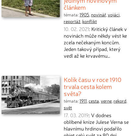
jediným novinovým
článkem
témata:
1905
,
novinář
,
vojáci
,
reportáž
,
konflikt
10. 02. 2021
: Kritický článek v
novinách může někdy vést ke
zcela nečekaným koncům.
Jeden takový případ, který
vedl až ke krvavému…
Kolik času v roce 1910
trvala cesta kolem
světa?
témata:
1911
,
cesta
,
verne
,
rekord
,
svět
17. 03. 2019
: V dodnes
oblíbené knize Julese Verna se
hlavnímu hrdinovi podařilo
objet celý svět za 80 dní.