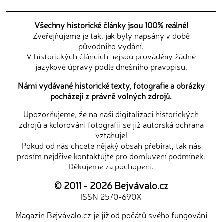
Všechny historické články jsou 100% reálné!
Zveřejňujeme je tak, jak byly napsány v době
původního vydání.
V historických článcích nejsou prováděny žádné
jazykové úpravy podle dnešního pravopisu.
Námi vydávané historické texty, fotografie a obrázky
pocházejí z právně volných zdrojů.
Upozorňujeme, že na naši digitalizaci historických
zdrojů a kolorování fotografií se již autorská ochrana
vztahuje!
Pokud od nás chcete nějaký obsah přebírat, tak nás
prosím nejdříve
kontaktujte
pro domluvení podmínek.
Děkujeme za pochopení.
© 2011 - 2026
Bejvávalo.cz
ISSN 2570-690X
Magazín Bejvávalo.cz je již od počátů svého fungování