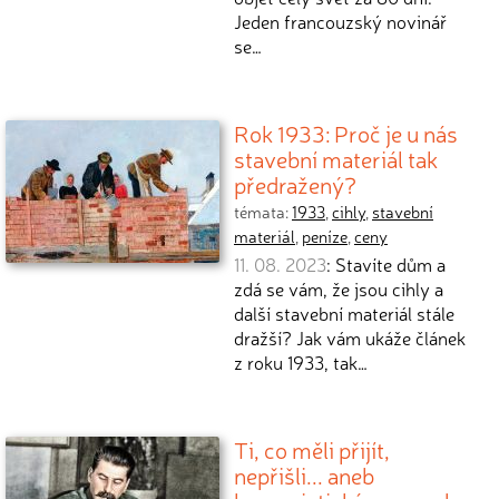
Jeden francouzský novinář
se…
Rok 1933: Proč je u nás
stavební materiál tak
předražený?
témata:
1933
,
cihly
,
stavební
materiál
,
peníze
,
ceny
11. 08. 2023
: Stavíte dům a
zdá se vám, že jsou cihly a
další stavební materiál stále
dražší? Jak vám ukáže článek
z roku 1933, tak…
Ti, co měli přijít,
nepřišli... aneb