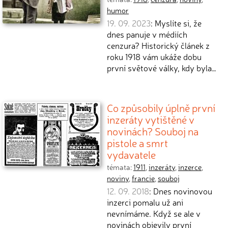
humor
19. 09. 2023
: Myslíte si, že
dnes panuje v médiích
cenzura? Historický článek z
roku 1918 vám ukáže dobu
první světové války, kdy byla…
Co způsobily úplně první
inzeráty vytištěné v
novinách? Souboj na
pistole a smrt
vydavatele
témata:
1911
,
inzeráty
,
inzerce
,
noviny
,
francie
,
souboj
12. 09. 2018
: Dnes novinovou
inzerci pomalu už ani
nevnímáme. Když se ale v
novinách objevily první