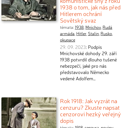
komunistické sny z roku
1938 o tom, jak nás před
Hitlerem ochrání
Sovětský svaz
témata:
1938
,
Mnichov
,
Rudá
armáda
,
Hitler
,
Stalin
,
Rusko
,
okupace
29. 09. 2023
: Podpis
Mnichovské dohody 29. září
1938 potvrdil dlouho tušené
nebezpečí, jaké pro nás
představovalo Německo
vedené Adolfem…
Rok 1918: Jak vyzrát na
cenzuru? Zkuste napsat
cenzorovi hezký veřejný
dopis
témata:
1918
,
cenzura
,
noviny
,