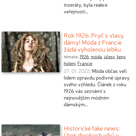
inzeráty, byla reakce
veřejnosti…
Rok 1926: Pryč s vlasy,
dámy! Móda z Francie
žádá vyholenou lebku
témata:
1926
,
móda
,
účesy
,
ženy
,
holení
,
Francie
27. 01. 2022
: Móda občas velí
lidem opravdu podivné úpravy
svého vzhledu. Článek z roku
1926 vás seznámí s
nejnovějším módním
dámským…
Historické fake news:
Útok divokých vlků v