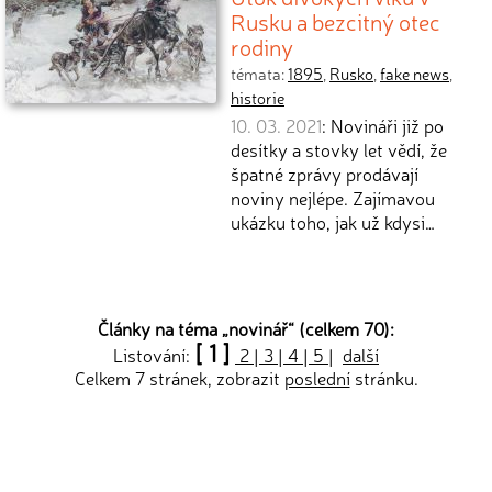
Rusku a bezcitný otec
rodiny
témata:
1895
,
Rusko
,
fake news
,
historie
10. 03. 2021
: Novináři již po
desítky a stovky let vědí, že
špatné zprávy prodávají
noviny nejlépe. Zajímavou
ukázku toho, jak už kdysi…
Články na téma „
novinář
“ (celkem 70):
[ 1 ]
Listování:
2
|
3
|
4
|
5
|
další
Celkem 7 stránek, zobrazit
poslední
stránku.