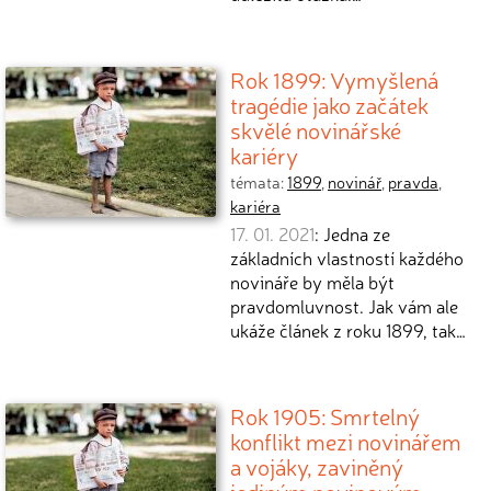
Rok 1899: Vymyšlená
tragédie jako začátek
skvělé novinářské
kariéry
témata:
1899
,
novinář
,
pravda
,
kariéra
17. 01. 2021
: Jedna ze
základních vlastností každého
novináře by měla být
pravdomluvnost. Jak vám ale
ukáže článek z roku 1899, tak…
Rok 1905: Smrtelný
konflikt mezi novinářem
a vojáky, zaviněný