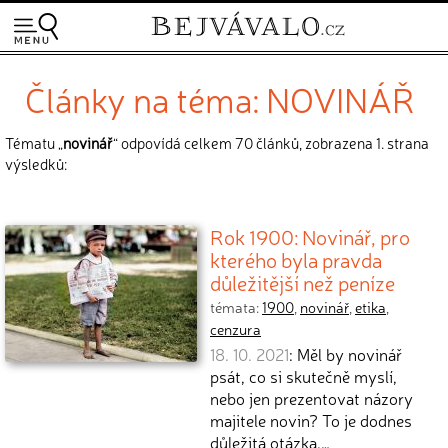
Články na téma: NOVINÁŘ
Tématu „
novinář
“ odpovídá celkem 70 článků, zobrazena 1. strana
výsledků:
Rok 1900: Novinář, pro
kterého byla pravda
důležitější než peníze
témata:
1900
,
novinář
,
etika
,
cenzura
18. 10. 2021
: Měl by novinář
psát, co si skutečně myslí,
nebo jen prezentovat názory
majitele novin? To je dodnes
důležitá otázka.…