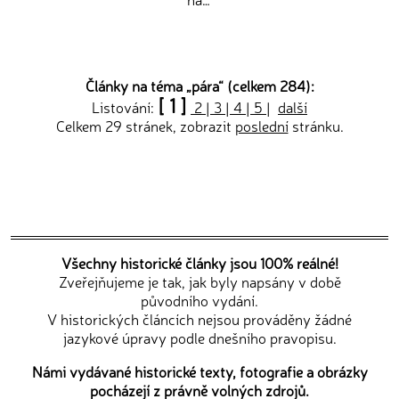
Články na téma „
pára
“ (celkem 284):
[ 1 ]
Listování:
2
|
3
|
4
|
5
|
další
Celkem 29 stránek, zobrazit
poslední
stránku.
Všechny historické články jsou 100% reálné!
Zveřejňujeme je tak, jak byly napsány v době
původního vydání.
V historických článcích nejsou prováděny žádné
jazykové úpravy podle dnešního pravopisu.
Námi vydávané historické texty, fotografie a obrázky
pocházejí z právně volných zdrojů.