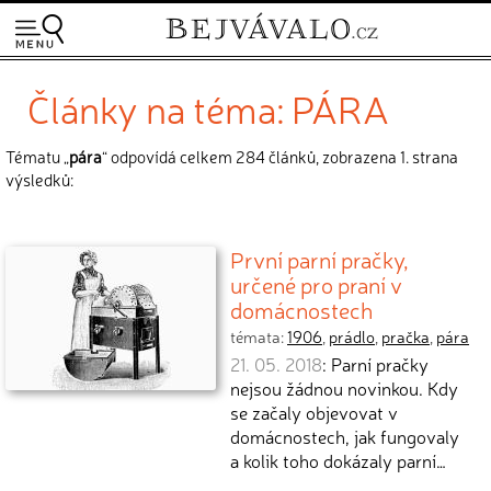
Články na téma: PÁRA
Tématu „
pára
“ odpovídá celkem 284 článků, zobrazena 1. strana
výsledků:
První parní pračky,
určené pro praní v
domácnostech
témata:
1906
,
prádlo
,
pračka
,
pára
21. 05. 2018
: Parní pračky
nejsou žádnou novinkou. Kdy
se začaly objevovat v
domácnostech, jak fungovaly
a kolik toho dokázaly parní…