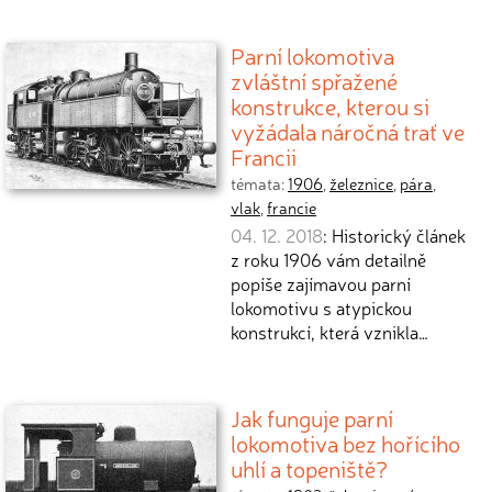
Parní lokomotiva
zvláštní spřažené
konstrukce, kterou si
vyžádala náročná trať ve
Francii
témata:
1906
,
železnice
,
pára
,
vlak
,
francie
04. 12. 2018
: Historický článek
z roku 1906 vám detailně
popíše zajímavou parní
lokomotivu s atypickou
konstrukcí, která vznikla…
Jak funguje parní
lokomotiva bez hořícího
uhlí a topeniště?