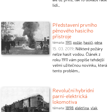
lidí…
Představení prvního
pěnového hasicího
přístroje
témata:
1911
,
požár
,
hasiči
,
pěna
15. 03. 2019
: Některé požáry
nelze hasit vodou. Článek z
roku 1911 vám popíše tehdejší
velmi užitečnou novinku, která
tento problém…
Revoluční hybridní
parní-elektrická
lokomotiva
témata:
1898
,
elektřina
,
vlak
,