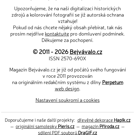
Upozorňujeme, že na naši digitalizaci historických
zdrojů a kolorování fotografií se již autorská ochrana
vztahuje!
Pokud od nás chcete nějaký obsah přebírat, tak nás
prosím nejdříve
kontaktujte
pro domluvení podmínek.
Děkujeme za pochopení.
© 2011 - 2026
Bejvávalo.cz
ISSN 2570-690X
Magazín Bejvávalo.cz je již od počátů svého fungování
v roce 2011 provozován
na originálním redakčním systému z dílny
Perpetum
web design
.
Nastavení soukromí a cookies
Doporučujeme i naše další projekty:
dřevěné dekorace
Hapík.cz
—
originální samolepky
Pieris.cz
—
magazín
Příroda.cz
—
sdílení PDF souborů
DraGIF.cz