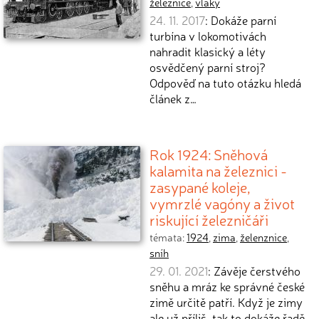
železnice
,
vlaky
24. 11. 2017
: Dokáže parní
turbína v lokomotivách
nahradit klasický a léty
osvědčený parní stroj?
Odpověď na tuto otázku hledá
článek z…
Rok 1924: Sněhová
kalamita na železnici -
zasypané koleje,
vymrzlé vagóny a život
riskující železničáři
témata:
1924
,
zima
,
želenznice
,
sníh
29. 01. 2021
: Závěje čerstvého
sněhu a mráz ke správné české
zimě určitě patří. Když je zimy
ale už příliš, tak to dokáže řadě