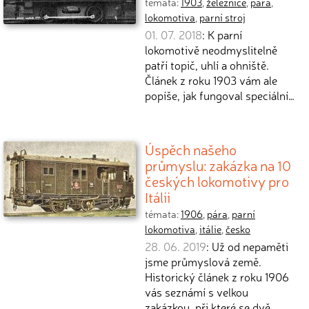
témata:
1903
,
železnice
,
pára
,
lokomotiva
,
parní stroj
01. 07. 2018
: K parní
lokomotivě neodmyslitelně
patří topič, uhlí a ohniště.
Článek z roku 1903 vám ale
popíše, jak fungoval speciální…
Úspěch našeho
průmyslu: zakázka na 10
českých lokomotivy pro
Itálii
témata:
1906
,
pára
,
parní
lokomotiva
,
itálie
,
česko
28. 06. 2019
: Už od nepaměti
jsme průmyslová země.
Historický článek z roku 1906
vás seznámí s velkou
zakázkou, při které se dvě