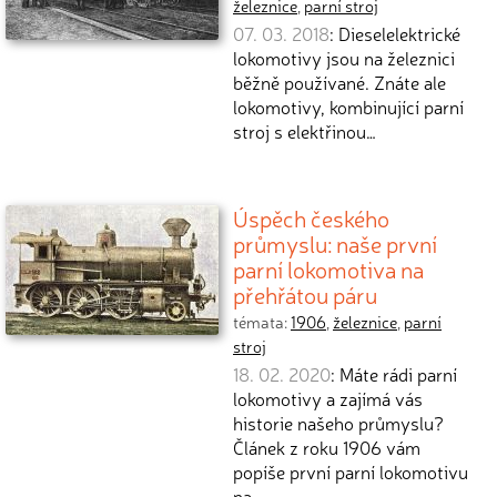
železnice
,
parní stroj
07. 03. 2018
: Dieselelektrické
lokomotivy jsou na železnici
běžně používané. Znáte ale
lokomotivy, kombinující parní
stroj s elektřinou…
Úspěch českého
průmyslu: naše první
parní lokomotiva na
přehřátou páru
témata:
1906
,
železnice
,
parní
stroj
18. 02. 2020
: Máte rádi parní
lokomotivy a zajímá vás
historie našeho průmyslu?
Článek z roku 1906 vám
popíše první parní lokomotivu
na…