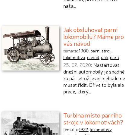
naše…
Jak obsluhovat parní
lokomobilu? Máme pro
vás návod
témata:
1900
,
parní stroj
,
lokomotiva
,
návod
,
uhlí
,
pára
25. 02. 2020
: Nastartovat
dnešní automobily je snadné,
za pár let už je ani nebudeme
muset řídit. Dříve to byla ale
práce, který…
Turbína místo parního
stroje v lokomotivách?
témata:
1922
,
lokomotivy
,