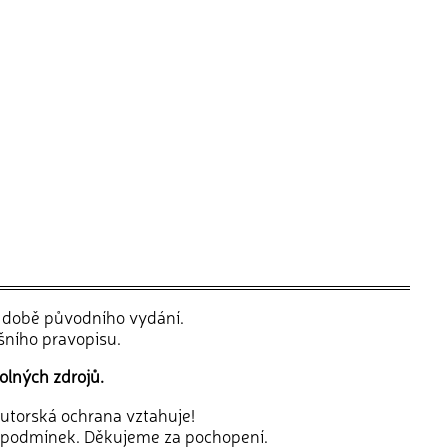
v době původního vydání.
šního pravopisu.
olných zdrojů.
 autorská ochrana vztahuje!
 podmínek. Děkujeme za pochopení.