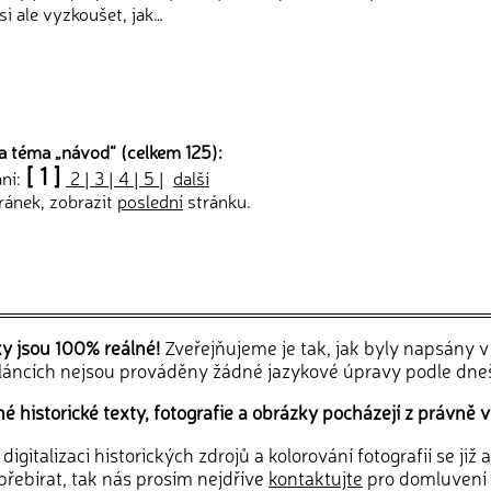
i ale vyzkoušet, jak…
a téma „
návod
“ (celkem 125):
[ 1 ]
ání:
2
|
3
|
4
|
5
|
další
ránek, zobrazit
poslední
stránku.
ky jsou 100% reálné!
Zveřejňujeme je tak, jak byly napsány 
článcích nejsou prováděny žádné jazykové úpravy podle dne
 historické texty, fotografie a obrázky pocházejí z právně v
igitalizaci historických zdrojů a kolorování fotografií se již
řebírat, tak nás prosím nejdříve
kontaktujte
pro domluvení