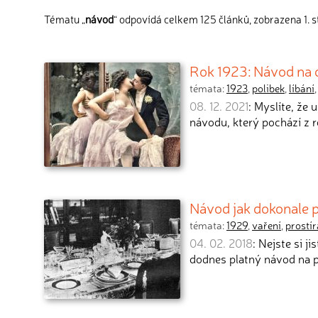
Tématu „
návod
“ odpovídá celkem 125 článků, zobrazena 1. s
Rok 1923: Návod na 
témata:
1923
,
polibek
,
líbání
08. 12. 2021
: Myslíte, že 
návodu, který pochází z 
Návod jak dokonale p
témata:
1929
,
vaření
,
prostír
04. 02. 2018
: Nejste si j
dodnes platný návod na p