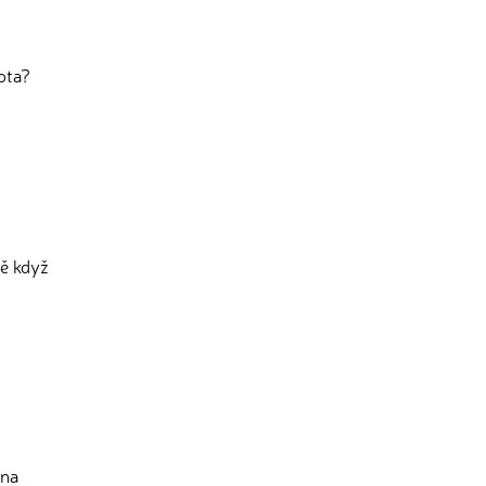
ota?
ně když
 na