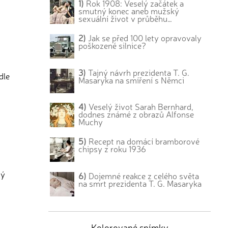
1)
Rok 1908: Veselý začátek a
smutný konec aneb mužský
sexuální život v průběhu…
2)
Jak se před 100 lety opravovaly
poškozené silnice?
3)
Tajný návrh prezidenta T. G.
dle
Masaryka na smíření s Němci
4)
Veselý život Sarah Bernhard,
dodnes známé z obrazů Alfonse
Muchy
5)
Recept na domácí bramborové
chipsy z roku 1936
ný
6)
Dojemné reakce z celého světa
na smrt prezidenta T. G. Masaryka
Kolorované snímky