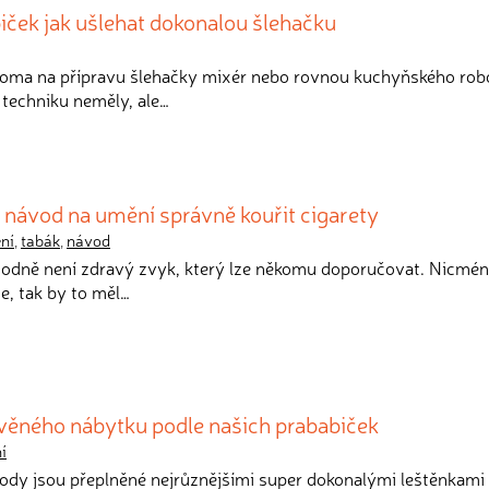
iček jak ušlehat dokonalou šlehačku
doma na přípravu šlehačky mixér nebo rovnou kuchyňského rob
techniku neměly, ale…
 návod na umění správně kouřit cigarety
ní
,
tabák
,
návod
hodně není zdravý zvyk, který lze někomu doporučovat. Nicmé
e, tak by to měl…
evěného nábytku podle našich prababiček
í
ody jsou přeplněné nejrůznějšími super dokonalými leštěnkami