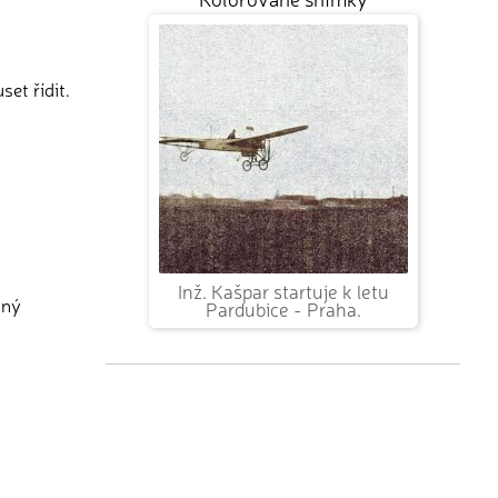
et řídit.
Inž. Kašpar startuje k letu
vný
Pardubice - Praha.