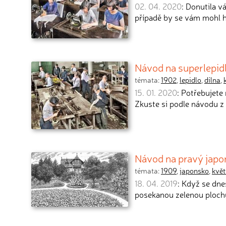
02. 04. 2020
: Donutila 
případě by se vám mohl h
Návod na superlepid
témata:
1902
,
lepidlo
,
dílna
,
15. 01. 2020
: Potřebujete
Zkuste si podle návodu z
Návod na pravý japo
témata:
1909
,
japonsko
,
květ
18. 04. 2019
: Když se dne
posekanou zelenou plochu