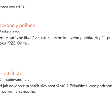
trana výsledků:
dokonalý polibek
,
láska
,
návod
umíte správně líbat? Zkuste si techniku svého polibku zlepšit po
roku 1923. Od té…
rostřít stůl
ání
,
stolování
,
jídlo
isti jak dokonale prostřít slavnostní stůl? Přinášíme vám podrob
rostření slavnostní…