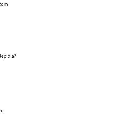
 tom
lepidla?
ce