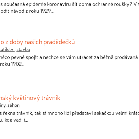
vás současná epidemie koronaviru šít doma ochranné roušky? V
odit návod z roku 1929,…
lo z doby našich pradědečků
kutilství
,
stavba
 něco pevně spojit a nechce se vám utrácet za běžně prodávaná 
 roku 1902…
nský květinový trávník
iny
,
záhon
s řekne trávník, tak si mnoho lidí představí sekačkou velmi krát
, kde vadí i…