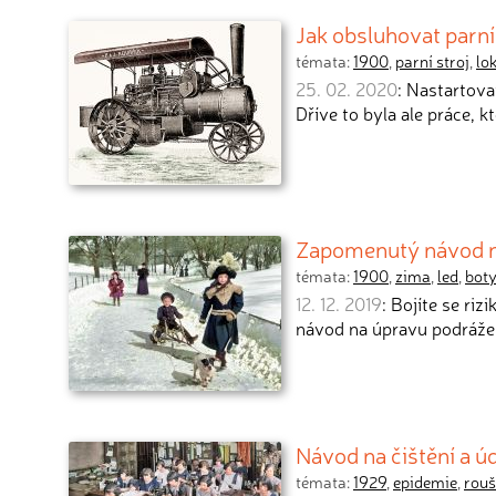
Jak obsluhovat parn
témata:
1900
,
parní stroj
,
lo
25. 02. 2020
: Nastartova
Dříve to byla ale práce, k
Zapomenutý návod n
témata:
1900
,
zima
,
led
,
bot
12. 12. 2019
: Bojíte se ri
návod na úpravu podrážek
Návod na čištění a úd
témata:
1929
,
epidemie
,
rouš