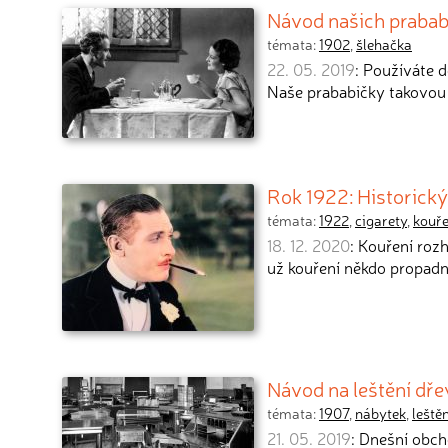
Návod našich prabab
témata:
1902
,
šlehačka
22. 05. 2019
: Používáte 
Naše prababičky takovou 
Rok 1922: Historický
témata:
1922
,
cigarety
,
kouře
18. 12. 2020
: Kouření roz
už kouření někdo propadn
Návod na leštění dř
témata:
1907
,
nábytek
,
leštěn
21. 05. 2019
: Dnešní obch