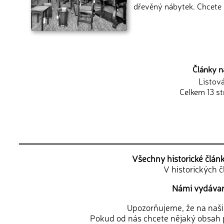
dřevěný nábytek. Chcete s
Články n
Listov
Celkem 13 st
Všechny historické člán
V historických 
Námi vydávané
Upozorňujeme, že na naši d
Pokud od nás chcete nějaký obsah p