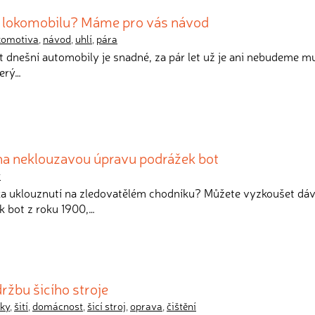
í lokomobilu? Máme pro vás návod
komotiva
,
návod
,
uhlí
,
pára
t dnešní automobily je snadné, za pár let už je ani nebudeme mus
terý…
a neklouzavou úpravu podrážek bot
y
zika uklouznutí na zledovatělém chodníku? Můžete vyzkoušet dá
 bot z roku 1900,…
ržbu šicího stroje
ky
,
šití
,
domácnost
,
šicí stroj
,
oprava
,
čištění