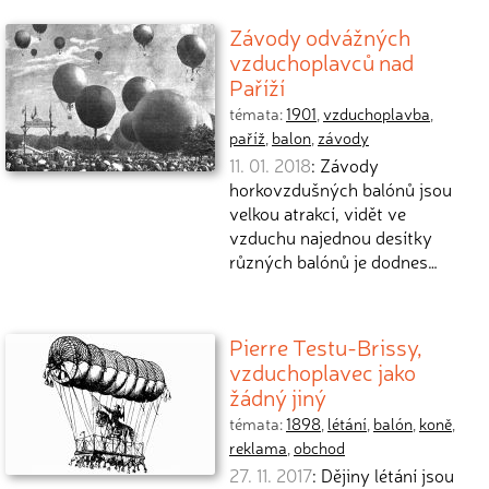
Závody odvážných
vzduchoplavců nad
Paříží
témata:
1901
,
vzduchoplavba
,
paříž
,
balon
,
závody
11. 01. 2018
: Závody
horkovzdušných balónů jsou
velkou atrakcí, vidět ve
vzduchu najednou desítky
různých balónů je dodnes…
Pierre Testu-Brissy,
vzduchoplavec jako
žádný jiný
témata:
1898
,
létání
,
balón
,
koně
,
reklama
,
obchod
27. 11. 2017
: Dějiny létání jsou