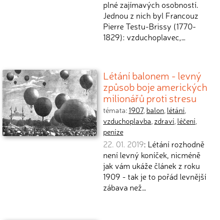
plné zajímavých osobností.
Jednou z nich byl Francouz
Pierre Testu-Brissy (1770-
1829): vzduchoplavec,…
Létání balonem - levný
způsob boje amerických
milionářů proti stresu
témata:
1907
,
balon
,
létání
,
vzduchoplavba
,
zdraví
,
léčení
,
peníze
22. 01. 2019
: Létání rozhodně
není levný koníček, nicméně
jak vám ukáže článek z roku
1909 - tak je to pořád levnější
zábava než…