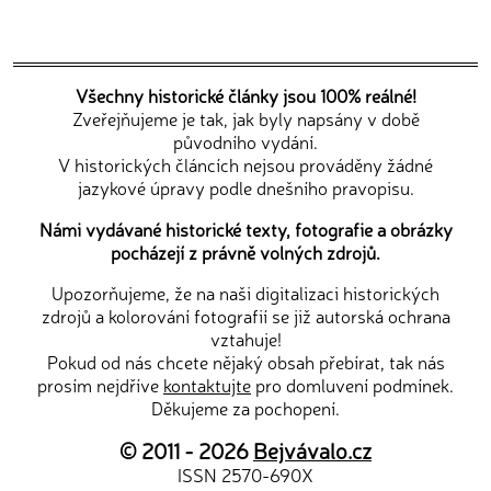
Všechny historické články jsou 100% reálné!
Zveřejňujeme je tak, jak byly napsány v době
původního vydání.
V historických článcích nejsou prováděny žádné
jazykové úpravy podle dnešního pravopisu.
Námi vydávané historické texty, fotografie a obrázky
pocházejí z právně volných zdrojů.
Upozorňujeme, že na naši digitalizaci historických
zdrojů a kolorování fotografií se již autorská ochrana
vztahuje!
Pokud od nás chcete nějaký obsah přebírat, tak nás
prosím nejdříve
kontaktujte
pro domluvení podmínek.
Děkujeme za pochopení.
© 2011 - 2026
Bejvávalo.cz
ISSN 2570-690X