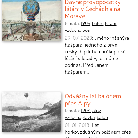
Dávné provopočátky
létání v Čechách a na
Moravě
témata:
1909
,
balón
,
létání
,
vzducholodě
29. 07. 2023
: Jméno inženýra
Kašpara, jednoho z první
českých pilotů a průkopníků
létání s letadly, je známé
dodnes. Před Janem
Kašparem…
Odvážný let balónem
přes Alpy
témata:
1904
,
alpy
,
vzduchoplavba
,
balon
01. 01. 2018
: Let
horkovzdušným balónem přes