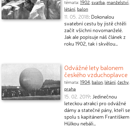
témata:
1902
,
svatba
,
manželství
,
létání
,
balon
11. 05. 2018
: Dokonalou
svatební cestu by jistě chtěli
začít všichni novomanželé.
Jak ale popisuje náš článek z
roku 1902, tak i skvělou…
Odvážné lety balonem
českého vzduchoplavce
témata:
1904
,
balon
,
létání
,
čechy
,
praha
15. 02. 2019
: Jedinečnou
leteckou atrakci pro odvážné
dámy a statečné pány, kteří se
spolu s kapitánem Františkem
Hůlkou nebáli…