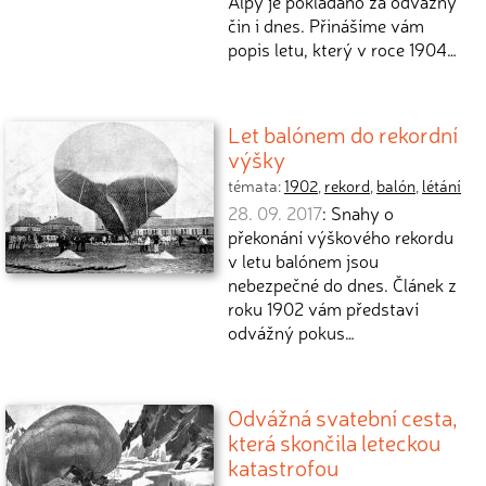
Alpy je pokládáno za odvážný
čin i dnes. Přinášíme vám
popis letu, který v roce 1904…
Let balónem do rekordní
výšky
témata:
1902
,
rekord
,
balón
,
létání
28. 09. 2017
: Snahy o
překonání výškového rekordu
v letu balónem jsou
nebezpečné do dnes. Článek z
roku 1902 vám představí
odvážný pokus…
Odvážná svatební cesta,
která skončila leteckou
katastrofou