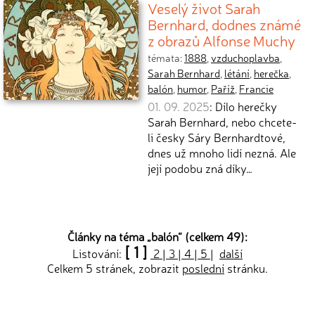
Veselý život Sarah
Bernhard, dodnes známé
z obrazů Alfonse Muchy
témata:
1888
,
vzduchoplavba
,
Sarah Bernhard
,
létání
,
herečka
,
balón
,
humor
,
Paříž
,
Francie
01. 09. 2025
: Dílo herečky
Sarah Bernhard, nebo chcete-
li česky Sáry Bernhardtové,
dnes už mnoho lidí nezná. Ale
její podobu zná díky…
Články na téma „
balón
“ (celkem 49):
[ 1 ]
Listování:
2
|
3
|
4
|
5
|
další
Celkem 5 stránek, zobrazit
poslední
stránku.