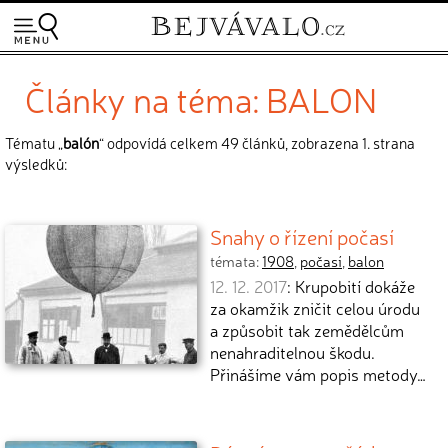
Články na téma: BALON
Tématu „
balón
“ odpovídá celkem 49 článků, zobrazena 1. strana
výsledků:
Snahy o řízení počasí
témata:
1908
,
počasí
,
balon
12. 12. 2017
: Krupobití dokáže
za okamžik zničit celou úrodu
a způsobit tak zemědělcům
nenahraditelnou škodu.
Přinášíme vám popis metody…