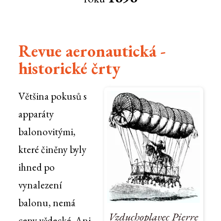
Revue aeronautická -
historické črty
Většina pokusů s
apparáty
balonovitými,
které činěny byly
ihned po
vynalezení
balonu, nemá
Vzduchoplavec Pierre
ceny vědecké. Ani