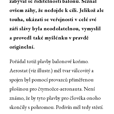
zabýval se řiditelností balonu. Seznal
ovšem záhy, že nedojde k cíli. Jelikož ale
touha, ukázati se veřejnosti v celé své
záři slávy byla neodolatelnou, vymyslil
a provedl také myšlénku v pravdě
originelní.
Pořádal totiž plavby balonové koňmo.
Aerostat (viz illustr.) měl tvar válcovitý a
spojen byl pomocí provazců přiměřenou
plošinou pro čtyrnožce-aeronauta. Není
známo, že by tyto plavby pro člověka onoho
skončily s pohromou. Podivín měl tedy stěstí.