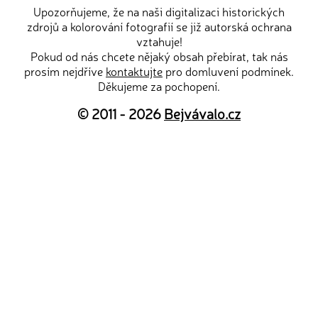
Upozorňujeme, že na naši digitalizaci historických
zdrojů a kolorování fotografií se již autorská ochrana
vztahuje!
Pokud od nás chcete nějaký obsah přebírat, tak nás
prosím nejdříve
kontaktujte
pro domluvení podmínek.
Děkujeme za pochopení.
© 2011 - 2026
Bejvávalo.cz
ISSN 2570-690X
Magazín Bejvávalo.cz je již od počátů svého fungování
v roce 2011 provozován
na originálním redakčním systému z dílny
Perpetum
web design
.
Nastavení soukromí a cookies
Doporučujeme i naše další projekty:
dřevěné dekorace
Hapík.cz
—
originální samolepky
Pieris.cz
—
magazín
Příroda.cz
—
sdílení PDF souborů
DraGIF.cz