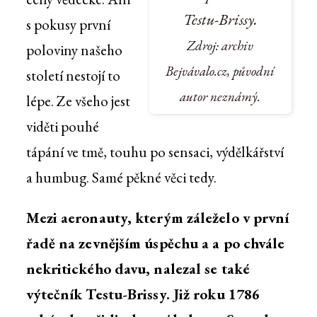
Testu-Brissy.
s pokusy první
Zdroj: archiv
poloviny našeho
Bejvávalo.cz, původní
století nestojí to
autor neznámý.
lépe. Ze všeho jest
viděti pouhé
tápání ve tmě, touhu po sensaci, výdělkářství
a humbug. Samé pěkné věci tedy.
Mezi aeronauty, kterým záleželo v první
řadě na zevnějším úspěchu a a po chvále
nekritického davu, nalezal se také
výtečník Testu-Brissy. Již roku 1786