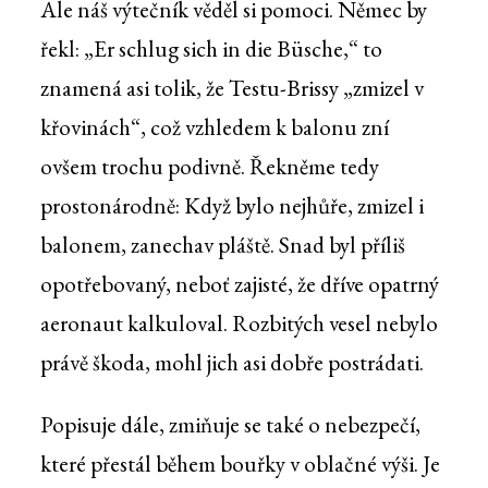
Ale náš výtečník věděl si pomoci. Němec by
řekl: „Er schlug sich in die Büsche,“ to
znamená asi tolik, že Testu-Brissy „zmizel v
křovinách“, což vzhledem k balonu zní
ovšem trochu podivně. Řekněme tedy
prostonárodně: Když bylo nejhůře, zmizel i
balonem, zanechav pláště. Snad byl příliš
opotřebovaný, neboť zajisté, že dříve opatrný
aeronaut kalkuloval. Rozbitých vesel nebylo
právě škoda, mohl jich asi dobře postrádati.
Popisuje dále, zmiňuje se také o nebezpečí,
které přestál během bouřky v oblačné výši. Je