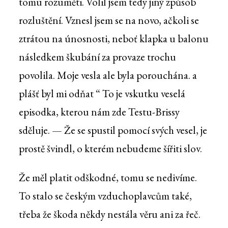
tomu rozuměti. Volil jsem tedy jiný způsob
rozluštění. Vznesl jsem se na novo, ačkoli se
ztrátou na únosnosti, neboť klapka u balonu
následkem škubání za provaze trochu
povolila. Moje vesla ale byla porouchána. a
plášť byl mi odňat “ To je vskutku veselá
episodka, kterou nám zde Testu-Brissy
sděluje. — Že se spustil pomocí svých vesel, je
prostě švindl, o kterém nebudeme šířiti slov.
Že měl platit odškodné, tomu se nedivíme.
To stalo se českým vzduchoplavcům také,
třeba že škoda někdy nestála věru ani za řeč.