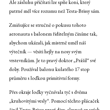
Ale zásluhu přičítati lze spíše koni, který
patrné měl více rozumu než Testa-Brissy sám.
Zmiňujíce se stručně o pokusu tohoto
aeronauta s balonem řiditelným činíme tak,
abychom ukázali, jak mistrně uměl náš
výtečník — věsiti hejly na nosy svým
vrstevníkům. Je to pravý doktor „Prášil“ své
doby. Používal balonu kulatého 17 stop
průměru s loďkou primitivní formy.
Přes okraje loďky vyčnívala tyč s dvěma
„kruhovitými vesly“. Pomocí těchto plácaček
činil Testu-Brissy pravé divy, alespoň ve svých