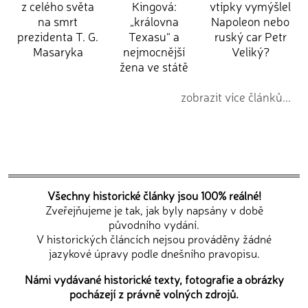
z celého světa
Kingová:
vtípky vymýšlel
na smrt
„královna
Napoleon nebo
prezidenta T. G.
Texasu“ a
ruský car Petr
Masaryka
nejmocnější
Veliký?
žena ve státě
zobrazit více článků...
Všechny historické články jsou 100% reálné!
Zveřejňujeme je tak, jak byly napsány v době
původního vydání.
V historických článcích nejsou prováděny žádné
jazykové úpravy podle dnešního pravopisu.
Námi vydávané historické texty, fotografie a obrázky
pocházejí z právně volných zdrojů.