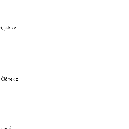
, jak se
 Článek z
icemi,