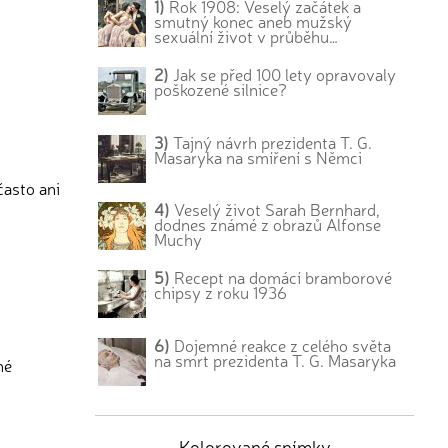
1)
Rok 1908: Veselý začátek a
smutný konec aneb mužský
sexuální život v průběhu…
2)
Jak se před 100 lety opravovaly
poškozené silnice?
3)
Tajný návrh prezidenta T. G.
Masaryka na smíření s Němci
často ani
4)
Veselý život Sarah Bernhard,
dodnes známé z obrazů Alfonse
Muchy
5)
Recept na domácí bramborové
chipsy z roku 1936
6)
Dojemné reakce z celého světa
na smrt prezidenta T. G. Masaryka
né
Kolorované snímky