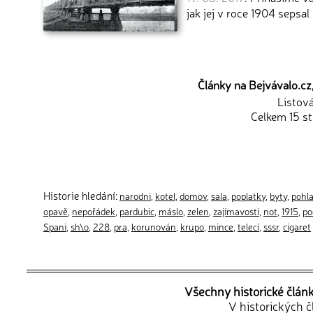
jak jej v roce 1904 sepsal
Články na Bejvávalo.cz,
Listov
Celkem 15 st
Historie hledání:
narodni
,
kotel
,
domov
,
sala
,
poplatky
,
byty
,
pohl
opavě
,
nepořádek
,
pardubic
,
máslo
,
zelen
,
zajímavosti
,
not
,
1915
,
po
Spani
,
sh\o
,
228
,
pra
,
korunován
,
krupo
,
mince
,
telecí
,
sssr
,
cigaret
Všechny historické člán
V historických 