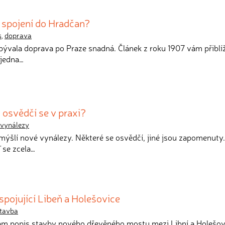
 spojení do Hradčan?
s
,
doprava
ebývala doprava po Praze snadná. Článek z roku 1907 vám přiblíží
 jedna…
 osvědčí se v praxi?
vynálezy
ymýšlí nové vynálezy. Některé se osvědčí, jiné jsou zapomenuty.
 se zcela…
pojující Libeň a Holešovice
tavba
vám popis stavby nového dřevěného mostu mezi Libní a Holešov