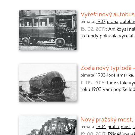
Vyřeší nový autobus
témata:
1907
,
praha
,
autobu
15. 02. 2019
: Ani kdysi n
to tehdy pokusila vyřešit
Zcela nový typ lodě -
témata:
1903
,
lodě
,
amerika
,
11. 05. 2018
: Lidé stále v
roku 1903 vám popíše loď
Nový pražský most, s
témata:
1904
,
praha
,
most
,
s
19. 08. 2017
: Přinášíme 