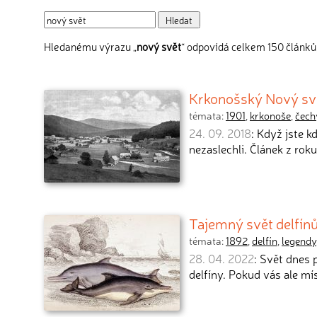
Hledanému výrazu „
nový svět
“ odpovídá celkem 150 článků,
Krkonošský Nový svět
témata:
1901
,
krkonoše
,
čech
24. 09. 2018
: Když jste k
nezaslechli. Článek z rok
Tajemný svět delfínů
témata:
1892
,
delfín
,
legendy
28. 04. 2022
: Svět dnes 
delfíny. Pokud vás ale m