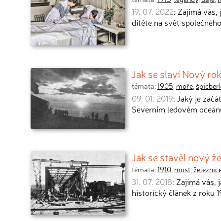
19. 07. 2022
: Zajímá vás,
dítěte na svět společnéh
Jak se slaví Nový ro
témata:
1905
,
moře
,
špicber
09. 01. 2019
: Jaký je zač
Severním ledovém oceán
Jak se stavěl nový ž
témata:
1910
,
most
,
železnic
31. 07. 2018
: Zajímá vás,
historický článek z roku 1