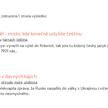
 zobrazena 1. strana výsledků:
 - místo, kde konečně uslyšíte češtinu
y
,
harrach
,
čeština
dysi vyrazili na výlet do Krkonoš, tak jste tu krásný český jazyk 
u 1901 vás…
 v dávných bájích
,
příroda
,
moře
,
učebnice
překvapila zpráva, že Rusko nasadilo do války s Ukrajinou cviče
ísto nesmyslného…