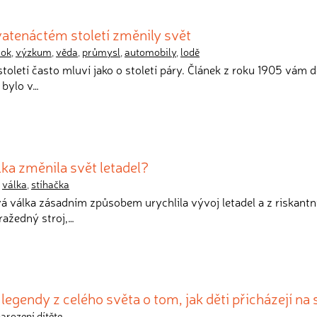
vatenáctém století změnily svět
rok
,
výzkum
,
věda
,
průmysl
,
automobily
,
lodě
 století často mluví jako o století páry. Článek z roku 1905 vám 
bylo v…
lka změnila svět letadel?
,
válka
,
stíhačka
vá válka zásadním způsobem urychlila vývoj letadel a z riskant
ražedný stroj,…
egendy z celého světa o tom, jak děti přicházejí na 
arození dítěte