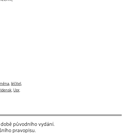
měna
,
léčitel
,
vídensk
,
Upr
,
v době původního vydání.
šního pravopisu.