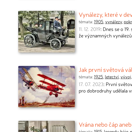
Vynálezy, které v de
témata:
1905
,
vynálezy
,
pok
11. 12. 2019
: Dnes se o 19.
že významných vynálezů 
Jak první světová vá
témata:
1925
,
letectví
,
vývoj
17. 07. 2023
: První světo
pro dobrodruhy udělala v
Vrána nebo čáp aneb l
témata:
1915
,
legendy
,
báje
,
n