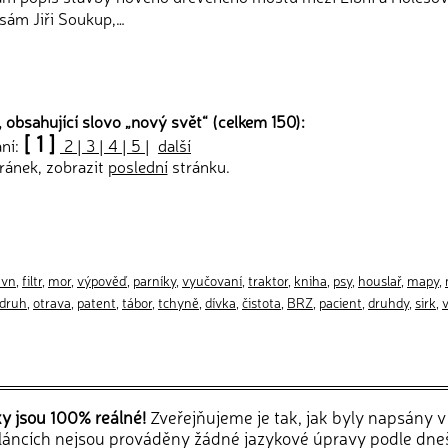
 sám Jiři Soukup,…
 obsahující slovo „
nový svět
“ (celkem 150):
[ 1 ]
ání:
2
|
3
|
4
|
5
|
další
ránek, zobrazit
poslední
stránku.
avn
,
filtr
,
mor
,
výpověď
,
parníky
,
vyučovaní
,
traktor
,
kniha
,
psy
,
houslař
,
mapy
,
druh
,
otrava
,
patent
,
tábor
,
tchyně
,
dívka
,
čistota
,
BRZ
,
pacient
,
druhdy
,
sirk
,
ky jsou 100% reálné!
Zveřejňujeme je tak, jak byly napsány 
článcích nejsou prováděny žádné jazykové úpravy podle dne