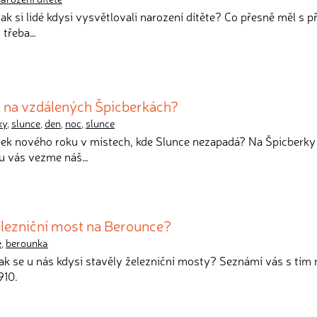
 jak si lidé kdysi vysvětlovali narození dítěte? Co přesně měl s 
o třeba…
k na vzdálených Špicberkách?
ky
,
slunce
,
den
,
noc
,
slunce
átek nového roku v místech, kde Slunce nezapadá? Na Špicberky
u vás vezme náš…
elezniční most na Berounce?
e
,
berounka
 jak se u nás kdysi stavěly železniční mosty? Seznámí vás s tím 
910.