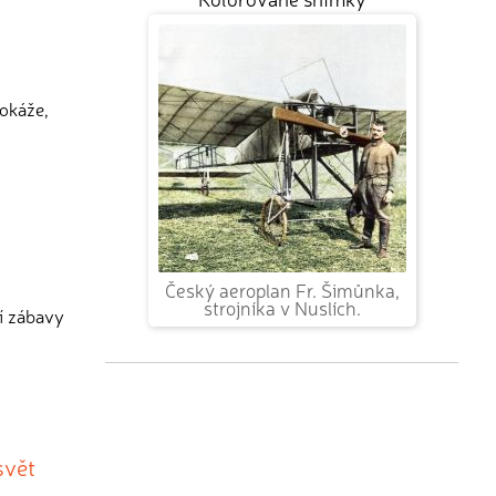
dokáže,
Český aeroplan Fr. Šimůnka,
strojníka v Nuslích.
ní zábavy
svět