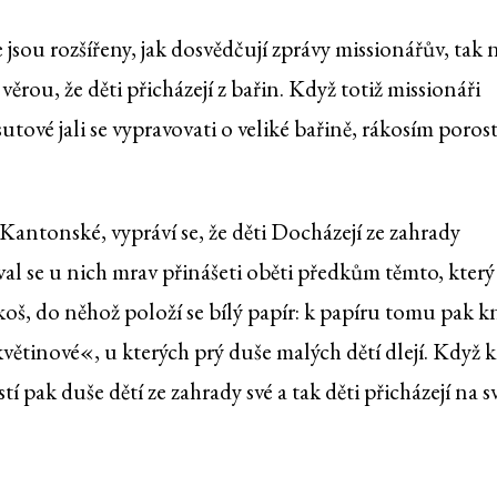
ou rozšířeny, jak dosvědčují zprávy missionářův, tak n
ou, že děti přicházejí z bařin. Když totiž missionáři
tové jali se vypravovati o veliké bařině, rákosím porost
Kantonské, vypráví se, že děti Docházejí ze zahrady
al se u nich mrav přinášeti oběti předkům těmto, který
oš, do něhož položí se bílý papír: k papíru tomu pak k
květinové«, u kterých prý duše malých dětí dlejí. Když 
pak duše dětí ze zahrady své a tak děti přicházejí na sv