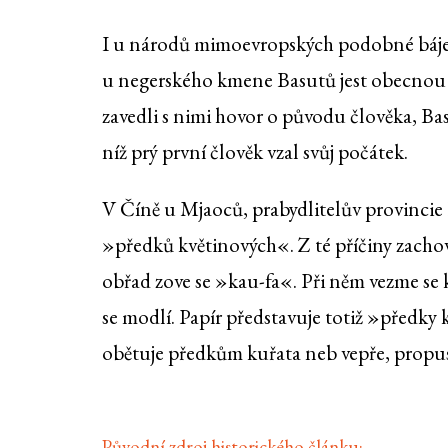
I u národů mimoevropských podobné báje js
u negerského kmene Basutů jest obecnou věr
zavedli s nimi hovor o původu člověka, Basu
níž prý první člověk vzal svůj počátek.
V Číně u Mjaoců, prabydlitelův provincie 
»předků květinových«. Z té příčiny zachov
obřad zove se »kau-fa«. Při něm vezme se k
se modlí. Papír představuje totiž »předky 
obětuje předkům kuřata neb vepře, propustí 
Původní zdroj historického článku: