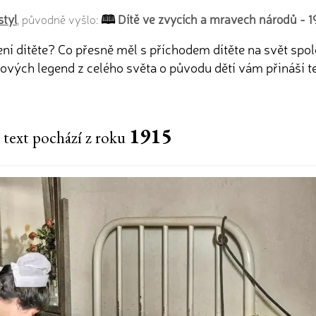
styl
Dítě ve zvycích a mravech národů - 191
, původně vyšlo:
zení dítěte? Co přesně měl s příchodem dítěte na svět spo
ých legend z celého světa o původu dětí vám přináší tex
1915
 text pochází z roku