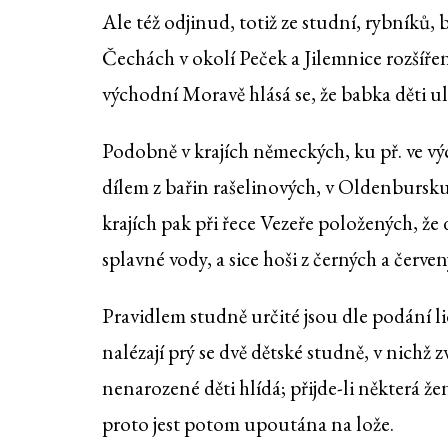
Ale též odjinud, totiž ze studní, rybníků,
Čechách v okolí Peček a Jilemnice rozšířena 
východní Moravě hlásá se, že babka děti ul
Podobně v krajích německých, ku př. ve vý
dílem z bařin rašelinových, v Oldenbursku, 
krajích pak při řece Vezeře položených, že 
splavné vody, a sice hoši z černých a červen
Pravidlem studně určité jsou dle podání 
nalézají prý se dvě dětské studně, v nich
nenarozené děti hlídá; přijde-li některá ž
proto jest potom upoutána na lože.