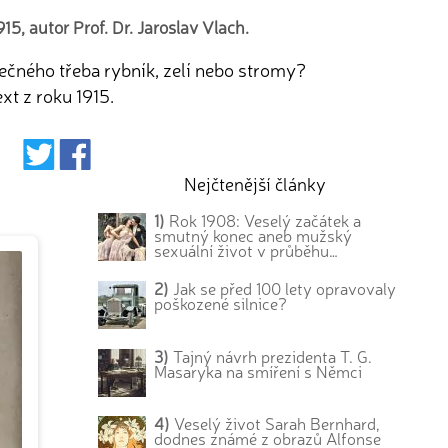
5, autor Prof. Dr. Jaroslav Vlach.
lečného třeba rybník, zelí nebo stromy?
t z roku 1915.
Nejčtenější články
1)
Rok 1908: Veselý začátek a
smutný konec aneb mužský
sexuální život v průběhu…
2)
Jak se před 100 lety opravovaly
poškozené silnice?
3)
Tajný návrh prezidenta T. G.
Masaryka na smíření s Němci
4)
Veselý život Sarah Bernhard,
dodnes známé z obrazů Alfonse