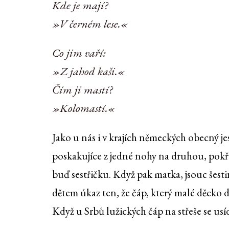
Kde je mají?
»V černém lese.«
Co jim vaří:
»Z jahod kaši.«
Čím ji mastí?
»Kolomastí.«
Jako u nás i v krajích německých obecný jest
poskakujíce z jedné nohy na druhou, pokřiku
buď sestřičku. Když pak matka, jsouc šest
dětem úkaz ten, že čáp, který malé děcko d
Když u Srbů lužických čáp na střeše se usíd