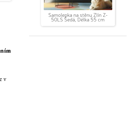
Samolepka na stěnu Zlín Z-
50LS Šedá, Délka 55 cm
áním
e v