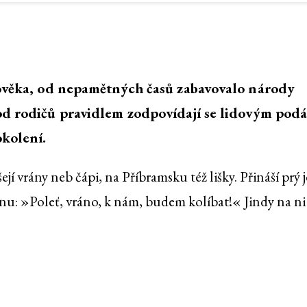
lověka, od nepamětných časů zabavovalo národy
 od rodičů pravidlem zodpovídají se lidovým pod
okolení.
ejí vrány neb čápi, na Příbramsku též lišky. Přináší prý j
nu: »Poleť, vráno, k nám, budem kolíbat!« Jindy na ni