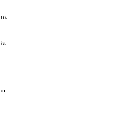
; na
ře,
umu
a