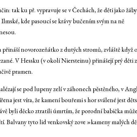
učin: tak ku př. vypravuje se v Čechách, že děti jako žáb
y Ilmské, kde pasoucí se krávy bučením svým na ně
dnesou.
 přináší novorozeňátko z dutých stromů, zvláště když 
ané. V Hessku (v okolí Niersteinu) přinášejí prý děti z
 hučivě pramen.
 nalézají se pod lupeny zelí v záhonech pěstěného, v Angl
ířena jest víra, že kamení bouřemi s hor sválené jest dě
rávě byli děcko ztratili úmrtím, že porodní babička může
ů řítí. Balvany tyto lid venkovský zove »kameny malých dě