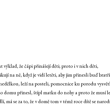
 výklad, že čápi přinášejí děti; proto i v nich děti,
jí na ně, když je vidí letěti, aby jim přinesli buď bratř
inedělkou, leží na posteli, pomocnice ku porodu vysvět
o domu přinesl, štípl matku do nohy a proto že musí le
lí, má se za to, že v domě tom v témž roce dítě se narodí