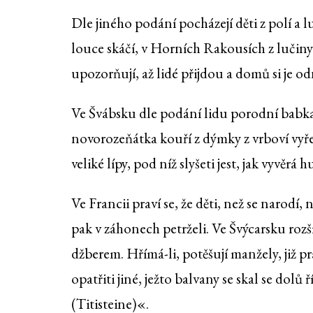
Dle jiného podání pocházejí děti z polí a l
louce skáčí, v Horních Rakousích z lučin
upozorňují, až lidé přijdou a domů si je o
Ve Švábsku dle podání lidu porodní babka
novorozeňátka kouří z dýmky z vrboví vyřez
veliké lípy, pod níž slyšeti jest, jak vyvěrá
Ve Francii praví se, že děti, než se narodí,
pak v záhonech petrželi. Ve Švýcarsku rozš
džberem. Hřímá-li, potěšují manžely, již p
opatřiti jiné, ježto balvany se skal se dol
(Titisteine)«.