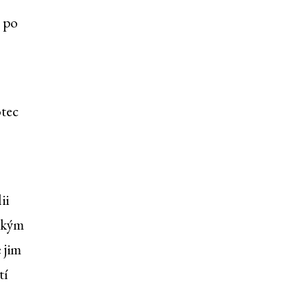
y po
otec
ii
tským
 jim
tí