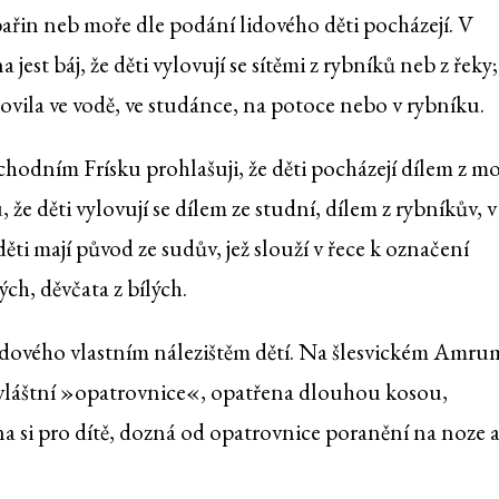
 bařin neb moře dle podání lidového děti pocházejí. V
jest báj, že děti vylovují se sítěmi z rybníků neb z řeky
ovila ve vodě, ve studánce, na potoce nebo v rybníku.
chodním Frísku prohlašuji, že děti pocházejí dílem z mo
že děti vylovují se dílem ze studní, dílem z rybníkův, v
děti mají původ ze sudův, jež slouží v řece k označení
ých, děvčata z bílých.
lidového vlastním nálezištěm dětí. Na šlesvickém Amr
ž zvláštní »opatrovnice«, opatřena dlouhou kosou,
ena si pro dítě, dozná od opatrovnice poranění na noze 