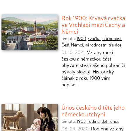
Rok 1900: Krvavá rvačka
ve Vrchlabí mezi Čechy a
Němci
témata:
1900
,
rvačka
,
národnost
,
Češi
,
Němci
,
národnostní třenice
01. 10. 2021
: Vztahy mezi
českou a německou částí
obyvatelstva našeho pohraničí
bývaly složité. Historický
článek z roku 1900 vám
popíše…
Únos českého dítěte jeho
německou tchyní
témata:
1903
,
rodina
,
děti
,
únos
08. 09. 2020
: Rodinné vztahy