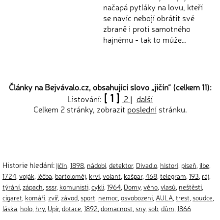
načapá pytláky na lovu, kteří
se navíc nebojí obrátit své
zbraně i proti samotného
hajnému - tak to může…
Články na Bejvávalo.cz, obsahující slovo „
jičín
“ (celkem 11):
[ 1 ]
Listování:
2
|
další
Celkem 2 stránky, zobrazit
poslední
stránku.
Historie hledání:
jičín
,
1898
,
nádobí
,
detektor
,
Divadlo
,
histori
,
píseň
,
ilbe
,
1724
,
voják
,
léčba
,
bartoloměj
,
krví
,
volant
,
kašpar
,
468
,
telegram
,
193
,
ráj
,
týrání
,
zápach
,
sssr
,
komunisti
,
cykli
,
1964
,
Domy
,
věno
,
vlasů
,
neštěstí
,
cigaret
,
komáři
,
zvíř
,
závod
,
sport
,
nemoc
,
osvobozeni
,
AULA
,
trest
,
soudce
,
láska
,
holo
,
hry
,
Upír
,
dotace
,
1892
,
domacnost
,
sny
,
sob
,
dům
,
1866