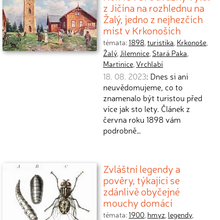
z Jičína na rozhlednu na
Žalý, jedno z nejhezčích
míst v Krkonoších
témata:
1898
,
turistika
,
Krkonoše
,
Žalý
,
Jilemnice
,
Stará Paka
,
Martinice
,
Vrchlabí
18. 08. 2023
: Dnes si ani
neuvědomujeme, co to
znamenalo být turistou před
více jak sto lety. Článek z
června roku 1898 vám
podrobně…
Zvláštní legendy a
pověry, týkající se
zdánlivě obyčejné
mouchy domácí
témata:
1900
,
hmyz
,
legendy
,