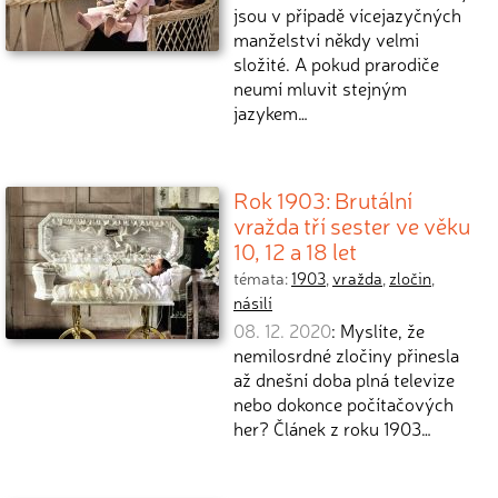
jsou v případě vícejazyčných
manželství někdy velmi
složité. A pokud prarodiče
neumí mluvit stejným
jazykem…
Rok 1903: Brutální
vražda tří sester ve věku
10, 12 a 18 let
témata:
1903
,
vražda
,
zločin
,
násilí
08. 12. 2020
: Myslíte, že
nemilosrdné zločiny přinesla
až dnešní doba plná televize
nebo dokonce počítačových
her? Článek z roku 1903…