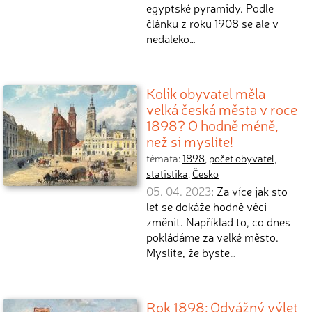
egyptské pyramidy. Podle
článku z roku 1908 se ale v
nedaleko…
Kolik obyvatel měla
velká česká města v roce
1898? O hodně méně,
než si myslíte!
témata:
1898
,
počet obyvatel
,
statistika
,
Česko
05. 04. 2023
: Za více jak sto
let se dokáže hodně věcí
změnit. Například to, co dnes
pokládáme za velké město.
Myslíte, že byste…
Rok 1898: Odvážný výlet