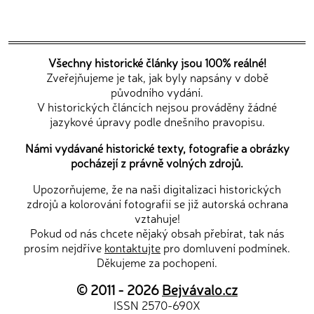
Všechny historické články jsou 100% reálné!
Zveřejňujeme je tak, jak byly napsány v době
původního vydání.
V historických článcích nejsou prováděny žádné
jazykové úpravy podle dnešního pravopisu.
Námi vydávané historické texty, fotografie a obrázky
pocházejí z právně volných zdrojů.
Upozorňujeme, že na naši digitalizaci historických
zdrojů a kolorování fotografií se již autorská ochrana
vztahuje!
Pokud od nás chcete nějaký obsah přebírat, tak nás
prosím nejdříve
kontaktujte
pro domluvení podmínek.
Děkujeme za pochopení.
© 2011 - 2026
Bejvávalo.cz
ISSN 2570-690X