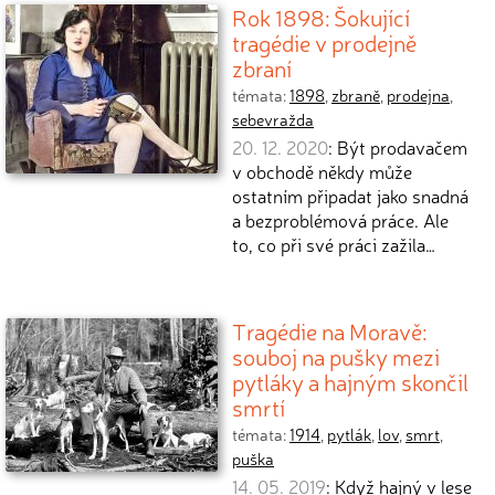
Rok 1898: Šokující
tragédie v prodejně
zbraní
témata:
1898
,
zbraně
,
prodejna
,
sebevražda
20. 12. 2020
: Být prodavačem
v obchodě někdy může
ostatním připadat jako snadná
a bezproblémová práce. Ale
to, co při své práci zažila…
Tragédie na Moravě:
souboj na pušky mezi
pytláky a hajným skončil
smrtí
témata:
1914
,
pytlák
,
lov
,
smrt
,
puška
14. 05. 2019
: Když hajný v lese