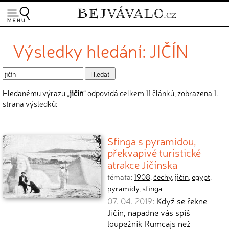
Výsledky hledání: JIČÍN
Hledanému výrazu „
jičín
“ odpovídá celkem 11 článků, zobrazena 1.
strana výsledků:
Sfinga s pyramidou,
překvapivé turistické
atrakce Jičínska
témata:
1908
,
čechy
,
jičín
,
egypt
,
pyramidy
,
sfinga
07. 04. 2019
: Když se řekne
Jičín, napadne vás spíš
loupežník Rumcajs než