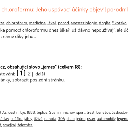
chloroformu: Jeho uspávací účinky objevil porodní
óza
,
chloroform
,
medicína
,
lékař
,
porod
,
anesteziologie
,
Anglie
,
Skotsko
ěka pomocí chloroformu dnes lékaři už dávno nepoužívají, ale ú
 známé díky jeho…
cz, obsahující slovo „
james
“ (celkem 18):
[ 1 ]
stování:
2
|
další
ránky, zobrazit
poslední
stránku.
tp\s
,
destin
,
bje
,
1888
,
teplice
,
Spani
,
mnichov
,
sport
,
trest
,
benešov
,
českoslo
čáslav
,
sněžku
,
jáhly
,
tíživé
,
nahota
,
306
,
chao
,
jedno
,
psan
,
automobily
,
legen
š
,
smejkal
,
železnice