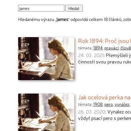
Hledanému výrazu „
james
“ odpovídá celkem 18 článků, zobr
Rok 1894: Proč jsou 
témata:
1894
,
praváci
,
člově
24. 03. 2021
: Přemýšleli j
činnosti svou pravou ruk
Jak ocelová perka na
témata:
1908
,
pero
,
vynález
,
26. 03. 2020
: Vynález oc
vždyť psací pero s perk