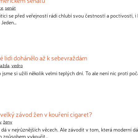
americkém senátu
ce
,
senát
itici se před veřejností rádi chlubí svou čestností a poctivostí, i
. Jeden…
é lidi dohánělo až k sebevraždám
ražda
,
vedro
o jsme si užili několik velmi teplých dní. To ale není nic proti poč
 velký závod žen v kouření cigaret?
y
,
ženy
e dá v nejrůznějších věcech. Ale závodit v tom, která moderní 
ím způsobem vykouřit…