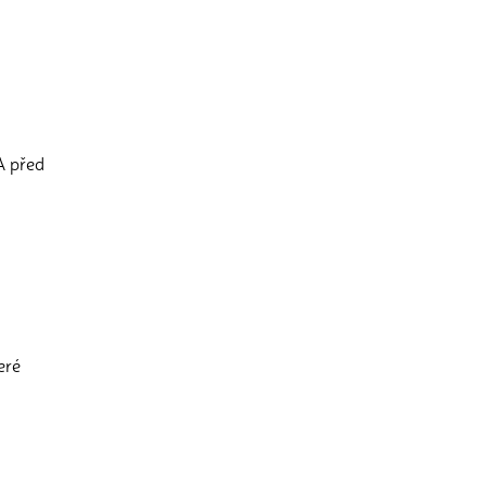
A před
eré