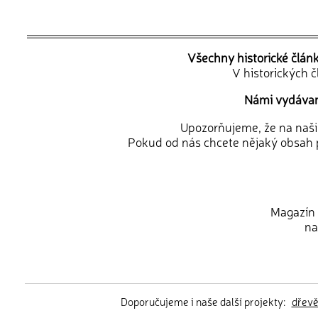
Všechny historické člán
V historických 
Námi vydávané
Upozorňujeme, že na naši d
Pokud od nás chcete nějaký obsah p
Magazín 
na
Doporučujeme i naše další projekty:
dřev