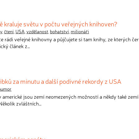
 kraluje světu v počtu veřejných knihoven?
hy
,
čtení
,
USA
,
vzdělanost
,
bohatství
,
milionáři
e rádi veřejné knihovny a půjčujete si tam knihy, ze kterých če
ický článek z…
libků za minutu a další podivné rekordy z USA
humor
ty americké jsou zemí neomezených možností a někdy také zemí
Několik zvláštních…