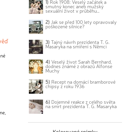
1)
Rok 1908: Veselý začátek a
smutný konec aneb mužský
sexuální život v průběhu…
2)
Jak se před 100 lety opravovaly
poškozené silnice?
ověď
3)
Tajný návrh prezidenta T. G.
Masaryka na smíření s Němci
iné
4)
Veselý život Sarah Bernhard,
dodnes známé z obrazů Alfonse
Muchy
5)
Recept na domácí bramborové
chipsy z roku 1936
6)
Dojemné reakce z celého světa
na smrt prezidenta T. G. Masaryka
ne,
Kolorované snímky