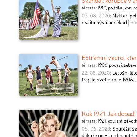
Skandál: korupce v 
témata:
1910
,
politika
,
korup
03. 08. 2020
: Někteří pol
realita bývá poněkud jiná
Extrémní vedro, kter
témata:
1906
,
počasí
,
sebev
22. 08. 2020
: Letošní lét
trápilo svět v roce 1906.…
Rok 1921: Jak dopadl
témata:
1921
,
kouření
,
závod
05. 06. 2023
: Soutěžit s
dokáže nejvíce elegantn