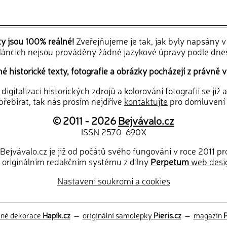
ky jsou 100% reálné!
Zveřejňujeme je tak, jak byly napsány 
článcích nejsou prováděny žádné jazykové úpravy podle dne
 historické texty, fotografie a obrázky pocházejí z právně v
igitalizaci historických zdrojů a kolorování fotografií se již
řebírat, tak nás prosím nejdříve
kontaktujte
pro domluvení
© 2011 - 2026
Bejvávalo.cz
ISSN 2570-690X
Bejvávalo.cz je již od počátů svého fungování v roce 2011 p
 originálním redakčním systému z dílny
Perpetum
web desi
Nastavení soukromí a cookies
ěné dekorace
Hapík.cz
—
originální samolepky
Pieris.cz
—
magazín
P