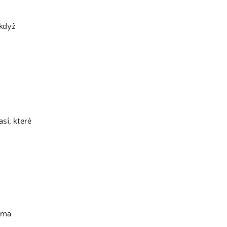
 když
así, které
dáma