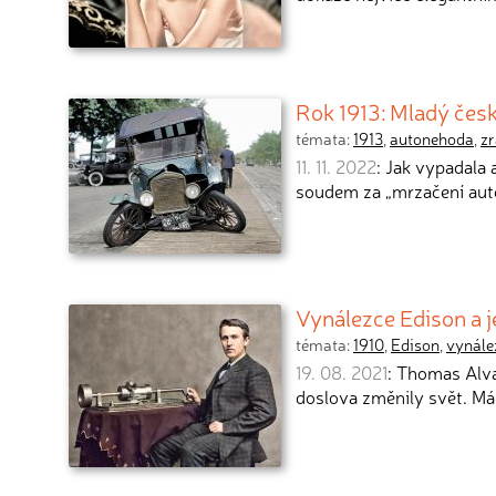
Rok 1913: Mladý český
témata:
1913
,
autonehoda
,
zr
11. 11. 2022
: Jak vypadala
soudem za „mrzačení au
Vynálezce Edison a 
témata:
1910
,
Edison
,
vynále
19. 08. 2021
: Thomas Alva
doslova změnily svět. Mál