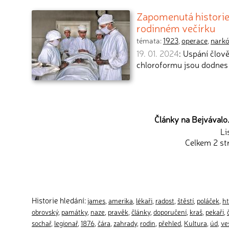
Zapomenutá historie 
rodinném večírku
témata:
1923
,
operace
,
nark
19. 01. 2024
: Uspání člov
chloroformu jsou dodnes
Články na Bejvávalo.
Li
Celkem 2 st
Historie hledání:
james
,
amerika
,
lékaři
,
radost
,
štěstí
,
poláček
,
ht
obrovský
,
památky
,
naze
,
pravěk
,
články
,
doporučení
,
kraš
,
pekaři
,
sochař
,
legionař
,
1876
,
čára
,
zahrady
,
rodin
,
přehled
,
Kultura
,
úd
,
ve