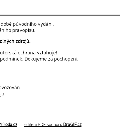
v době původního vydání.
šního pravopisu.
olných zdrojů.
 autorská ochrana vztahuje!
 podmínek. Děkujeme za pochopení.
rovozován
gn
.
říroda.cz
—
sdílení PDF souborů
DraGIF.cz