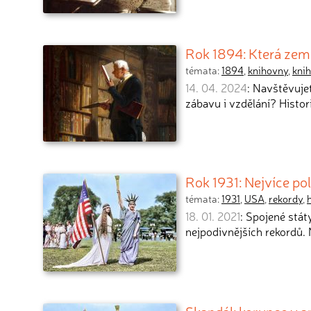
Rok 1894: Která země
témata:
1894
,
knihovny
,
kni
14. 04. 2024
: Navštěvujet
zábavu i vzdělání? Histor
Rok 1931: Nejvíce po
témata:
1931
,
USA
,
rekordy
,
18. 01. 2021
: Spojené stá
nejpodivnějších rekordů. 