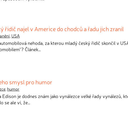
 řidič najel v Americe do chodců a řadu jich zranil
anění
,
USA
 automobilová nehoda, za kterou mladý český řidič skončil v US
tomobilem“? Článek…
jeho smysl pro humor
zce
,
humor
 Edison je dodnes znám jako vynálezce velké řady vynálezů, kt
o se ale ví, že…