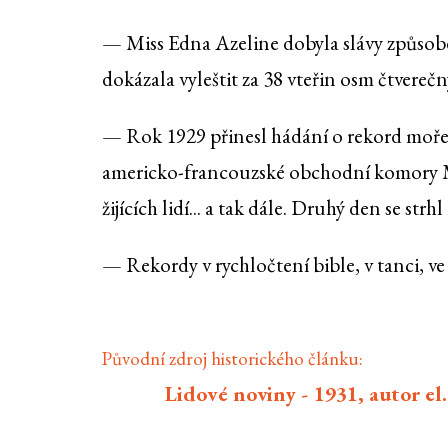
— Miss Edna Azeline dobyla slávy způsobe
dokázala vyleštit za 38 vteřin osm čtvere
— Rok 1929 přinesl hádání o rekord mořepl
americko-francouzské obchodní komory Mr. J
žijících lidí... a tak dále. Druhý den se strh
— Rekordy v rychločtení bible, v tanci, ve
Původní zdroj historického článku:
Lidové noviny - 1931, autor el.