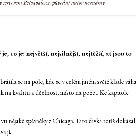
ý serverem Bejvávalo.cz, původní autor neznámý.
, co je: největší, nejsilnější, nejtěžší, ať jsou to
brátila se na pole, kde se v celém jiném světě klade váh
k na kvalitu a účelnost, místo na počet. Ke kapitole
vu nějaké zpěvačky z Chicaga. Tato dívka totiž dokázal
a jí.