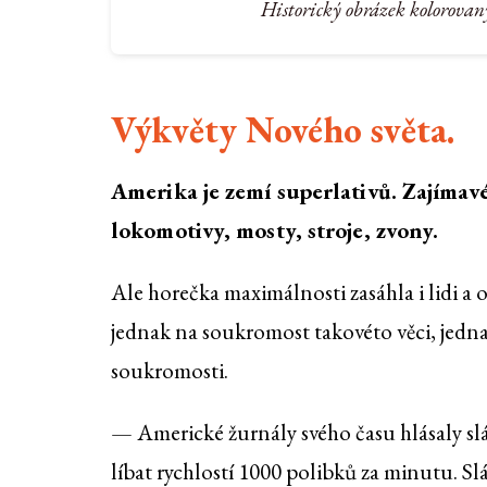
Historický obrázek kolorovan
Výkvěty Nového světa.
Amerika je zemí superlativů. Zajímavé je
lokomotivy, mosty, stroje, zvony.
Ale horečka maximálnosti zasáhla i lidi a o
jednak na soukromost takovéto věci, jedna
soukromosti.
— Americké žurnály svého času hlásaly slá
líbat rychlostí 1000 polibků za minutu. Sláv