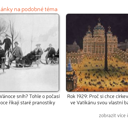
články na podobné téma
Vánoce sníh? Tohle o počasí
Rok 1929: Proč si chce církev
ce říkají staré pranostiky
ve Vatikánu svou vlastní 
zobrazit více 