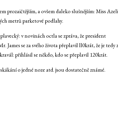
m prozaičtějším, a ovšem daleko slušnějším: Miss Azel
čných metrů parketové podlahy.
avecký: v novinách octla se zpráva, že president
ames se za svého života přeplavil ll0krát, že je tedy 
l kravál: přihlásil se někdo, kdo se přeplavil 120krát.
 skákání o jedné noze atd. jsou dostatečně známé.