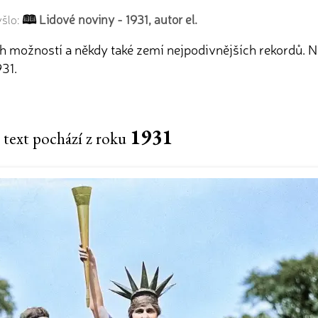
Lidové noviny - 1931, autor el.
yšlo:
možností a někdy také zemí nejpodivnějších rekordů. Ně
931.
1931
 text pochází z roku