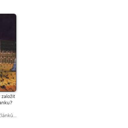
 založit
banku?
článků...