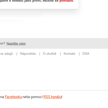
s na
Facebooku
nebo pomocí
RSS kanálu
!