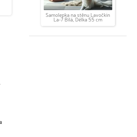
Samolepka na stěnu Lavočkin
La-7 Bílá, Délka 55 cm
a
a