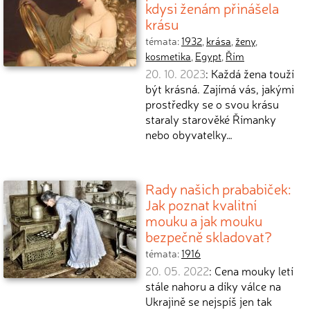
kdysi ženám přinášela
krásu
témata:
1932
,
krása
,
ženy
,
kosmetika
,
Egypt
,
Řím
20. 10. 2023
: Každá žena touží
být krásná. Zajímá vás, jakými
prostředky se o svou krásu
staraly starověké Římanky
nebo obyvatelky…
Rady našich prababiček:
Jak poznat kvalitní
mouku a jak mouku
bezpečně skladovat?
témata:
1916
20. 05. 2022
: Cena mouky letí
stále nahoru a díky válce na
Ukrajině se nejspíš jen tak