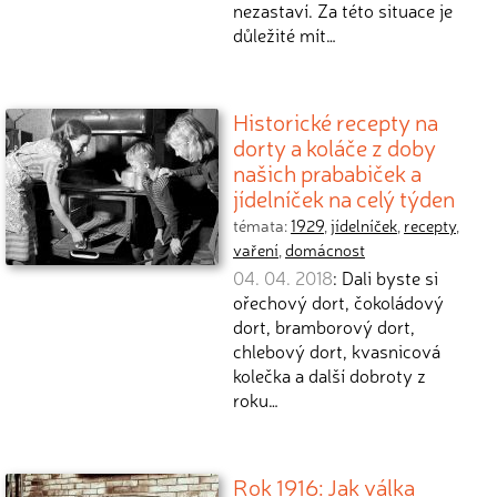
nezastaví. Za této situace je
důležité mít…
Historické recepty na
dorty a koláče z doby
našich prababiček a
jídelníček na celý týden
témata:
1929
,
jídelníček
,
recepty
,
vaření
,
domácnost
04. 04. 2018
: Dali byste si
ořechový dort, čokoládový
dort, bramborový dort,
chlebový dort, kvasnicová
kolečka a další dobroty z
roku…
Rok 1916: Jak válka