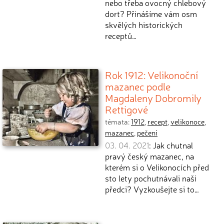
nebo třeba ovocný chlebový
dort? Přinášíme vám osm
skvělých historických
receptů…
Rok 1912: Velikonoční
mazanec podle
Magdaleny Dobromily
Rettigové
témata:
1912
,
recept
,
velikonoce
,
mazanec
,
pečení
03. 04. 2021
: Jak chutnal
pravý český mazanec, na
kterém si o Velikonocích před
sto lety pochutnávali naši
předci? Vyzkoušejte si to…