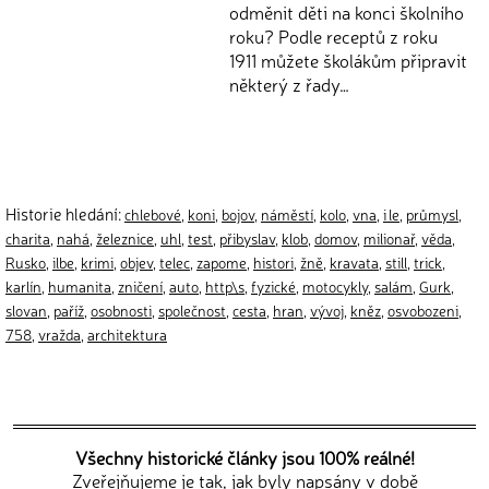
odměnit děti na konci školního
roku? Podle receptů z roku
1911 můžete školákům připravit
některý z řady…
Historie hledání:
chlebové
,
koni
,
bojov
,
náměstí
,
kolo
,
vna
,
i le
,
průmysl
,
charita
,
nahá
,
železnice
,
uhl
,
test
,
přibyslav
,
klob
,
domov
,
milionař
,
věda
,
Rusko
,
ilbe
,
krimi
,
objev
,
telec
,
zapome
,
histori
,
žně
,
kravata
,
still
,
trick
,
karlín
,
humanita
,
zničení
,
auto
,
http\s
,
fyzické
,
motocykly
,
salám
,
Gurk
,
slovan
,
paříž
,
osobnosti
,
společnost
,
cesta
,
hran
,
vývoj
,
kněz
,
osvobozeni
,
758
,
vražda
,
architektura
Všechny historické články jsou 100% reálné!
Zveřejňujeme je tak, jak byly napsány v době