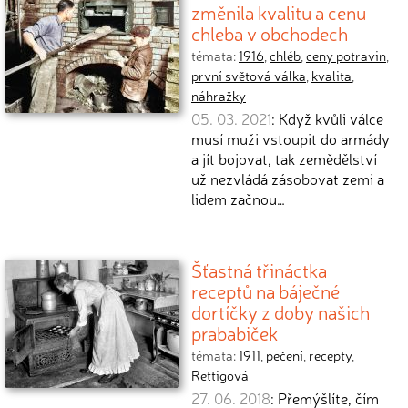
změnila kvalitu a cenu
chleba v obchodech
témata:
1916
,
chléb
,
ceny potravin
,
první světová válka
,
kvalita
,
náhražky
05. 03. 2021
: Když kvůli válce
musí muži vstoupit do armády
a jít bojovat, tak zemědělství
už nezvládá zásobovat zemi a
lidem začnou…
Šťastná třináctka
receptů na báječné
dortíčky z doby našich
prababiček
témata:
1911
,
pečení
,
recepty
,
Rettigová
27. 06. 2018
: Přemýšlíte, čím