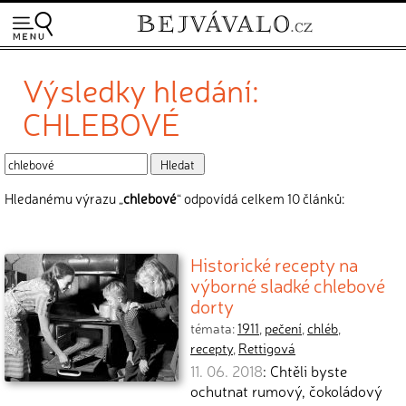
Výsledky hledání:
CHLEBOVÉ
Hledanému výrazu „
chlebové
“ odpovídá celkem 10 článků:
Historické recepty na
výborné sladké chlebové
dorty
témata:
1911
,
pečení
,
chléb
,
recepty
,
Rettigová
11. 06. 2018
: Chtěli byste
ochutnat rumový, čokoládový