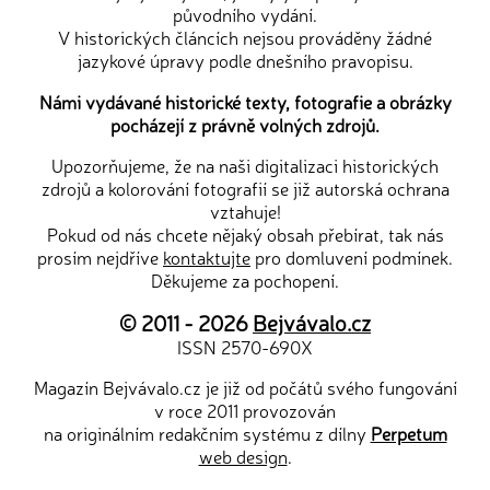
původního vydání.
V historických článcích nejsou prováděny žádné
jazykové úpravy podle dnešního pravopisu.
Námi vydávané historické texty, fotografie a obrázky
pocházejí z právně volných zdrojů.
Upozorňujeme, že na naši digitalizaci historických
zdrojů a kolorování fotografií se již autorská ochrana
vztahuje!
Pokud od nás chcete nějaký obsah přebírat, tak nás
prosím nejdříve
kontaktujte
pro domluvení podmínek.
Děkujeme za pochopení.
© 2011 - 2026
Bejvávalo.cz
ISSN 2570-690X
Magazín Bejvávalo.cz je již od počátů svého fungování
v roce 2011 provozován
na originálním redakčním systému z dílny
Perpetum
web design
.