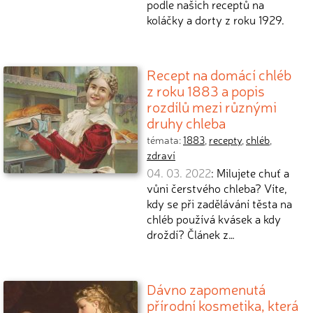
podle našich receptů na
koláčky a dorty z roku 1929.
Recept na domácí chléb
z roku 1883 a popis
rozdílů mezi různými
druhy chleba
témata:
1883
,
recepty
,
chléb
,
zdraví
04. 03. 2022
: Milujete chuť a
vůni čerstvého chleba? Víte,
kdy se při zadělávání těsta na
chléb používá kvásek a kdy
droždí? Článek z…
Dávno zapomenutá
přírodní kosmetika, která