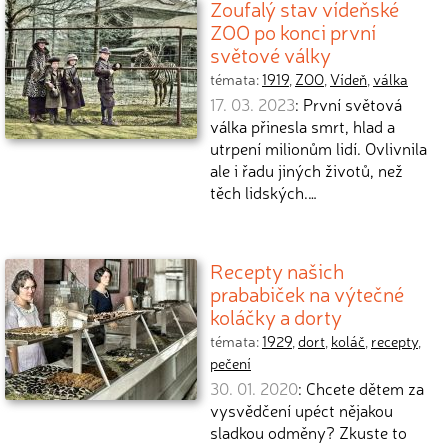
Zoufalý stav vídeňské
ZOO po konci první
světové války
témata:
1919
,
ZOO
,
Vídeň
,
válka
17. 03. 2023
: První světová
válka přinesla smrt, hlad a
utrpení milionům lidí. Ovlivnila
ale i řadu jiných životů, než
těch lidských.…
Recepty našich
prababiček na výtečné
koláčky a dorty
témata:
1929
,
dort
,
koláč
,
recepty
,
pečení
30. 01. 2020
: Chcete dětem za
vysvědčení upéct nějakou
sladkou odměny? Zkuste to