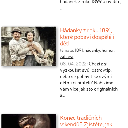
hádanek z roku 1899 a uvidíte,
…
Hádanky z roku 1891,
které pobaví dospělé i
děti
témata:
1891
,
hádanky
,
humor
,
zábava
08. 04. 2022
: Chcete si
vyzkoušet svůj ostrovtip,
nebo se pobavit se svými
dětmi či přáteli? Nabízíme
vám více jak sto originálních
a…
Konec tradičních
víkendů? Zjistěte, jak