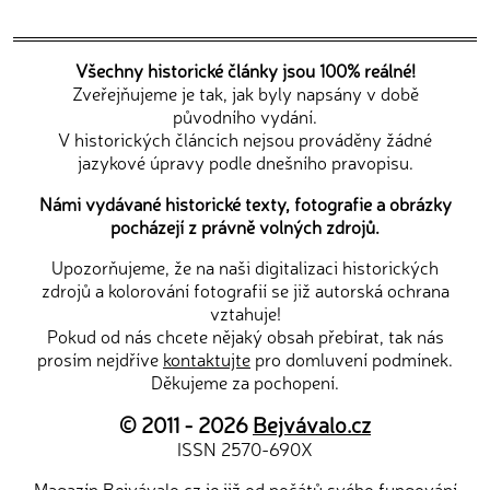
Všechny historické články jsou 100% reálné!
Zveřejňujeme je tak, jak byly napsány v době
původního vydání.
V historických článcích nejsou prováděny žádné
jazykové úpravy podle dnešního pravopisu.
Námi vydávané historické texty, fotografie a obrázky
pocházejí z právně volných zdrojů.
Upozorňujeme, že na naši digitalizaci historických
zdrojů a kolorování fotografií se již autorská ochrana
vztahuje!
Pokud od nás chcete nějaký obsah přebírat, tak nás
prosím nejdříve
kontaktujte
pro domluvení podmínek.
Děkujeme za pochopení.
© 2011 - 2026
Bejvávalo.cz
ISSN 2570-690X
Magazín Bejvávalo.cz je již od počátů svého fungování