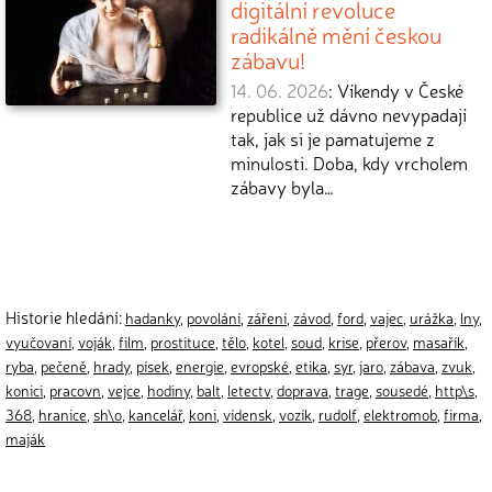
digitální revoluce
radikálně mění českou
zábavu!
14. 06. 2026
: Víkendy v České
republice už dávno nevypadají
tak, jak si je pamatujeme z
minulosti. Doba, kdy vrcholem
zábavy byla…
Historie hledání:
hadanky
,
povolání
,
záření
,
závod
,
ford
,
vajec
,
urážka
,
lny
,
vyučovaní
,
voják
,
film
,
prostituce
,
tělo
,
kotel
,
soud
,
krise
,
přerov
,
masařík
,
ryba
,
pečeně
,
hrady
,
písek
,
energie
,
evropské
,
etika
,
syr
,
jaro
,
zábava
,
zvuk
,
konici
,
pracovn
,
vejce
,
hodiny
,
balt
,
letectv
,
doprava
,
trage
,
sousedé
,
http\s
,
368
,
hranice
,
sh\o
,
kancelář
,
koni
,
vídensk
,
vozík
,
rudolf
,
elektromob
,
firma
,
maják