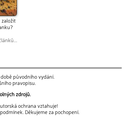
 založit
banku?
článků...
v době původního vydání.
šního pravopisu.
olných zdrojů.
 autorská ochrana vztahuje!
 podmínek. Děkujeme za pochopení.