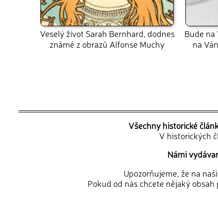
Veselý život Sarah Bernhard, dodnes
Bude na 
známé z obrazů Alfonse Muchy
na Váno
Všechny historické člán
V historických 
Námi vydávané
Upozorňujeme, že na naši d
Pokud od nás chcete nějaký obsah p