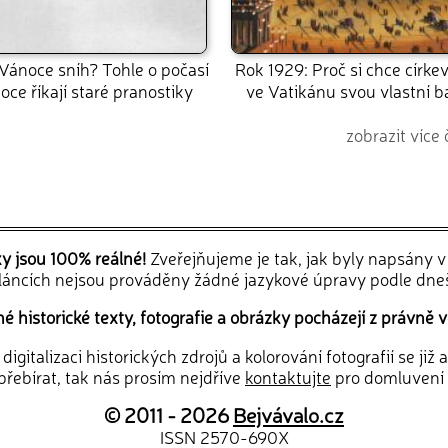
Vánoce sníh? Tohle o počasí
Rok 1929: Proč si chce církev
ce říkají staré pranostiky
ve Vatikánu svou vlastní 
zobrazit více 
ky jsou 100% reálné!
Zveřejňujeme je tak, jak byly napsány 
článcích nejsou prováděny žádné jazykové úpravy podle dne
 historické texty, fotografie a obrázky pocházejí z právně v
igitalizaci historických zdrojů a kolorování fotografií se již
řebírat, tak nás prosím nejdříve
kontaktujte
pro domluvení
© 2011 - 2026
Bejvávalo.cz
ISSN 2570-690X