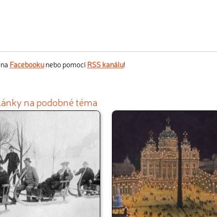
s na
Facebooku
nebo pomocí
RSS kanálu
!
články na podobné téma