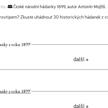
České národní hádanky 1899, autor Antonín Mojžíš.
yšlo:
strovtipem? Zkuste uhádnout 30 historických hádanek z rok
danky z roku 1899'
další »
danky z roku 1899'
další »