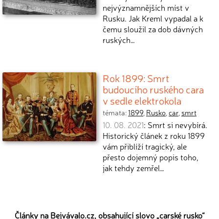
nejvýznamnějších míst v
Rusku. Jak Kreml vypadal a k
čemu sloužil za dob dávných
ruských…
Rok 1899: Smrt
budoucího ruského cara
v sedle elektrokola
témata:
1899
,
Rusko
,
car
,
smrt
10. 08. 2021
: Smrt si nevybírá.
Historický článek z roku 1899
vám přiblíží tragický, ale
přesto dojemný popis toho,
jak tehdy zemřel…
Články na Bejvávalo.cz, obsahující slovo „
carské rusko
“