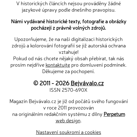
V historických článcích nejsou prováděny žádné
jazykové úpravy podle dnešního pravopisu.
Námi vydávané historické texty, fotografie a obrázky
pocházejí z právně volných zdrojů.
Upozorňujeme, že na naši digitalizaci historických
zdrojů a kolorování fotografií se již autorská ochrana
vztahuje!
Pokud od nás chcete nějaký obsah přebírat, tak nás
prosím nejdříve
kontaktujte
pro domluvení podmínek.
Děkujeme za pochopení.
© 2011 - 2026
Bejvávalo.cz
ISSN 2570-690X
Magazín Bejvávalo.cz je již od počátů svého fungování
v roce 2011 provozován
na originálním redakčním systému z dílny
Perpetum
web design
.
Nastavení soukromí a cookies