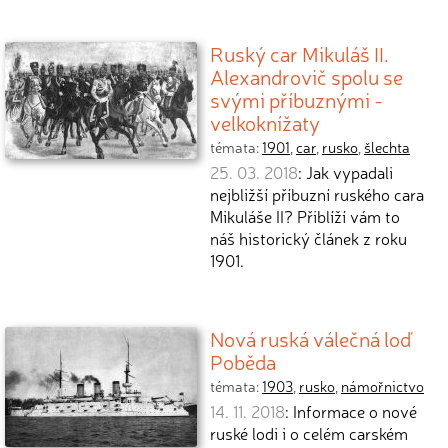
Ruský car Mikuláš II.
Alexandrovič spolu se
svými příbuznými -
velkoknížaty
témata:
1901
,
car
,
rusko
,
šlechta
25. 03. 2018
: Jak vypadali
nejbližší příbuzní ruského cara
Mikuláše II? Přiblíží vám to
náš historický článek z roku
1901.
Nová ruská válečná loď
Poběda
témata:
1903
,
rusko
,
námořnictvo
14. 11. 2018
: Informace o nové
ruské lodi i o celém carském