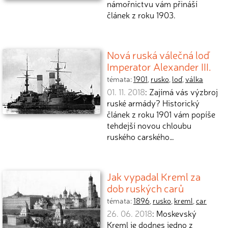
námořnictvu vám přináší
článek z roku 1903.
Nová ruská válečná loď
Imperator Alexander III.
témata:
1901
,
rusko
,
loď
,
válka
01. 11. 2018
: Zajímá vás výzbroj
ruské armády? Historický
článek z roku 1901 vám popíše
tehdejší novou chloubu
ruského carského…
Jak vypadal Kreml za
dob ruských carů
témata:
1896
,
rusko
,
kreml
,
car
26. 06. 2018
: Moskevský
Kreml je dodnes jedno z