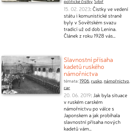
politické čistky
,
Sibiř
15. 02. 2023
: Čistky ve vedení
státu i komunistické straně
byly v Sovětském svazu
tradicí už od dob Lenina.
Článek z roku 1928 vás…
Slavnostní přísaha
kadetů ruského
námořnictva
témata:
1906
,
rusko
,
námořnictvo
,
car
20. 06. 2019
: Jak byla situace
v ruském carském
námořnictvu po válce s
Japonskem a jak probíhala
slavnostní přísaha nových
kadetů vám…