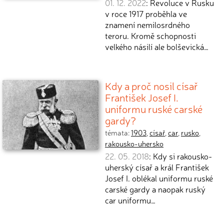
01. 12. 2022
: Revoluce v Rusku
v roce 1917 proběhla ve
znamení nemilosrdného
teroru. Kromě schopnosti
velkého násilí ale bolševická…
Kdy a proč nosil císař
František Josef I.
uniformu ruské carské
gardy?
témata:
1903
,
císař
,
car
,
rusko
,
rakousko-uhersko
22. 05. 2018
: Kdy si rakousko-
uherský císař a král František
Josef I. oblékal uniformu ruské
carské gardy a naopak ruský
car uniformu…