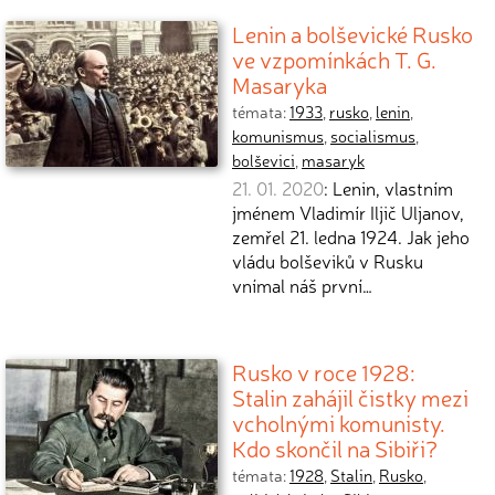
Lenin a bolševické Rusko
ve vzpomínkách T. G.
Masaryka
témata:
1933
,
rusko
,
lenin
,
komunismus
,
socialismus
,
bolševici
,
masaryk
21. 01. 2020
: Lenin, vlastním
jménem Vladimír Iljič Uljanov,
zemřel 21. ledna 1924. Jak jeho
vládu bolševiků v Rusku
vnímal náš první…
Rusko v roce 1928:
Stalin zahájil čistky mezi
vcholnými komunisty.
Kdo skončil na Sibiři?
témata:
1928
,
Stalin
,
Rusko
,