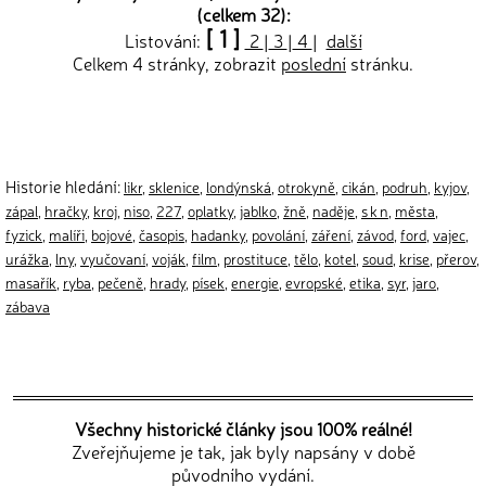
(celkem 32):
[ 1 ]
Listování:
2
|
3
|
4
|
další
Celkem 4 stránky, zobrazit
poslední
stránku.
Historie hledání:
likr
,
sklenice
,
londýnská
,
otrokyně
,
cikán
,
podruh
,
kyjov
,
zápal
,
hračky
,
kroj
,
niso
,
227
,
oplatky
,
jablko
,
žně
,
naděje
,
s k n
,
města
,
fyzick
,
malíři
,
bojové
,
časopis
,
hadanky
,
povolání
,
záření
,
závod
,
ford
,
vajec
,
urážka
,
lny
,
vyučovaní
,
voják
,
film
,
prostituce
,
tělo
,
kotel
,
soud
,
krise
,
přerov
,
masařík
,
ryba
,
pečeně
,
hrady
,
písek
,
energie
,
evropské
,
etika
,
syr
,
jaro
,
zábava
Všechny historické články jsou 100% reálné!
Zveřejňujeme je tak, jak byly napsány v době
původního vydání.