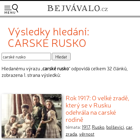
Výsledky hledání:
CARSKÉ RUSKO
Hledanému výrazu „
carské rusko
“ odpovídá celkem 32 článků,
zobrazena 1. strana výsledků:
Rok 1917: O velké zradě,
který se v Rusku
odehrála na carské
rodině
témata:
1917
,
Rusko
,
bolševici
,
car
,
zrada
,
věrnost