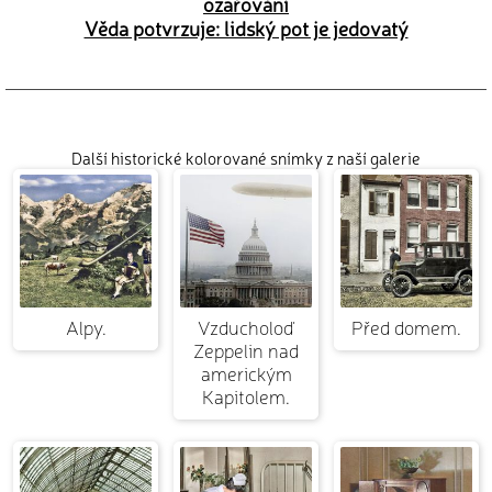
ozařování
Věda potvrzuje: lidský pot je jedovatý
Další historické kolorované snímky z naší galerie
Alpy.
Vzducholoď
Před domem.
Zeppelin nad
americkým
Kapitolem.