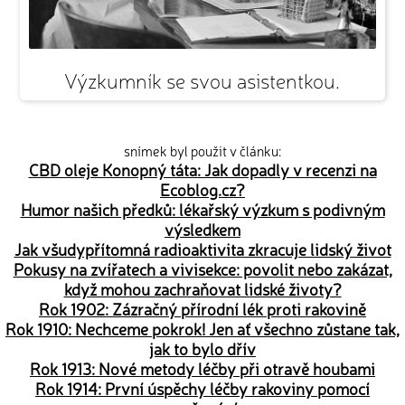
Výzkumník se svou asistentkou.
snímek byl použit v článku:
CBD oleje Konopný táta: Jak dopadly v recenzi na
Ecoblog.cz?
Humor našich předků: lékařský výzkum s podivným
výsledkem
Jak všudypřítomná radioaktivita zkracuje lidský život
Pokusy na zvířatech a vivisekce: povolit nebo zakázat,
když mohou zachraňovat lidské životy?
Rok 1902: Zázračný přírodní lék proti rakovině
Rok 1910: Nechceme pokrok! Jen ať všechno zůstane tak,
jak to bylo dřív
Rok 1913: Nové metody léčby při otravě houbami
Rok 1914: První úspěchy léčby rakoviny pomocí