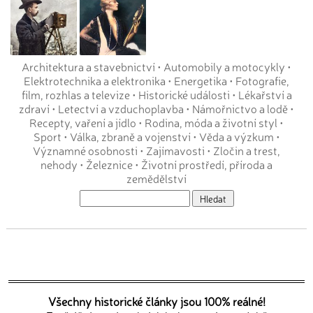
Architektura a stavebnictví
•
Automobily a motocykly
•
Elektrotechnika a elektronika
•
Energetika
•
Fotografie,
film, rozhlas a televize
•
Historické události
•
Lékařství a
zdraví
•
Letectví a vzduchoplavba
•
Námořnictvo a lodě
•
Recepty, vaření a jídlo
•
Rodina, móda a životní styl
•
Sport
•
Válka, zbraně a vojenství
•
Věda a výzkum
•
Významné osobnosti
•
Zajímavosti
•
Zločin a trest,
nehody
•
Železnice
•
Životní prostředí, příroda a
zemědělství
Všechny historické články jsou 100% reálné!