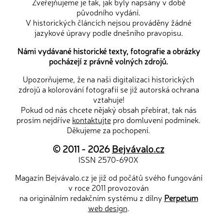
Zveřejňujeme je tak, jak byly napsány v době
původního vydání.
V historických článcích nejsou prováděny žádné
jazykové úpravy podle dnešního pravopisu.
Námi vydávané historické texty, fotografie a obrázky
pocházejí z právně volných zdrojů.
Upozorňujeme, že na naši digitalizaci historických
zdrojů a kolorování fotografií se již autorská ochrana
vztahuje!
Pokud od nás chcete nějaký obsah přebírat, tak nás
prosím nejdříve
kontaktujte
pro domluvení podmínek.
Děkujeme za pochopení.
© 2011 - 2026
Bejvávalo.cz
ISSN 2570-690X
Magazín Bejvávalo.cz je již od počátů svého fungování
v roce 2011 provozován
na originálním redakčním systému z dílny
Perpetum
web design
.