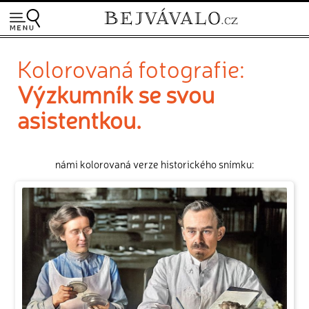
Kolorovaná fotografie:
Výzkumník se svou
asistentkou.
námi kolorovaná verze historického snímku: