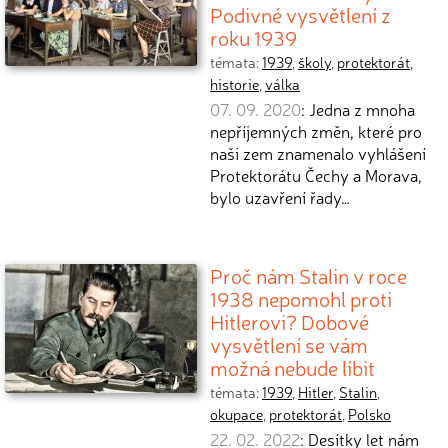
Podivné vysvětlení z
roku 1939
témata:
1939
,
školy
,
protektorát
,
historie
,
válka
07. 09. 2020
: Jedna z mnoha
nepříjemných změn, které pro
naši zem znamenalo vyhlášení
Protektorátu Čechy a Morava,
bylo uzavření řady…
Proč nám Stalin v roce
1938 nepomohl proti
Hitlerovi? Dobové
vysvětlení se vám
možná nebude líbit
témata:
1939
,
Hitler
,
Stalin
,
okupace
,
protektorát
,
Polsko
22. 02. 2022
: Desítky let nám