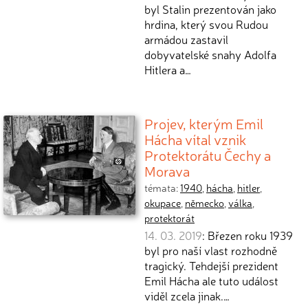
byl Stalin prezentován jako
hrdina, který svou Rudou
armádou zastavil
dobyvatelské snahy Adolfa
Hitlera a…
Projev, kterým Emil
Hácha vítal vznik
Protektorátu Čechy a
Morava
témata:
1940
,
hácha
,
hitler
,
okupace
,
německo
,
válka
,
protektorát
14. 03. 2019
: Březen roku 1939
byl pro naší vlast rozhodně
tragický. Tehdejší prezident
Emil Hácha ale tuto událost
viděl zcela jinak.…