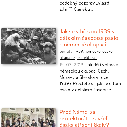
podobný pozdrav „Vlasti
zdar“? Článek z…
Jak se v březnu 1939 v
dětském časopise psalo
o německé okupaci
témata:
1939
,
německo
,
česko
,
okupace
,
protektorát
15. 03. 2019
: Jak děti vnímaly
německou okupaci Čech,
Moravy a Slezska v roce
1939? Přečtěte si, jak se o tom
psalo v dětském časopise…
Proč Němci za
protektorátu zavřeli
české střední školy?