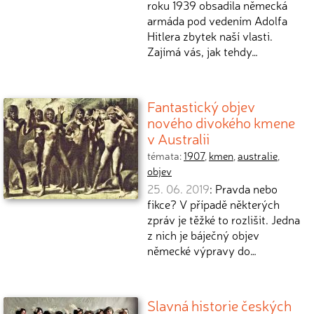
roku 1939 obsadila německá
armáda pod vedením Adolfa
Hitlera zbytek naší vlasti.
Zajímá vás, jak tehdy…
Fantastický objev
nového divokého kmene
v Australii
témata:
1907
,
kmen
,
australie
,
objev
25. 06. 2019
: Pravda nebo
fikce? V případě některých
zpráv je těžké to rozlišit. Jedna
z nich je báječný objev
německé výpravy do…
Slavná historie českých