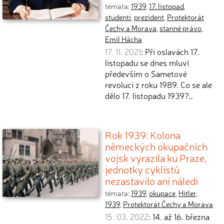
témata:
1939
,
17. listopad
,
studenti
,
prezident
,
Protektorát
Čechy a Morava
,
stanné právo
,
Emil Hácha
17. 11. 2021
: Při oslavách 17.
listopadu se dnes mluví
především o Sametové
revoluci z roku 1989. Co se ale
dělo 17. listopadu 1939?…
Rok 1939: Kolona
německých okupačních
vojsk vyrazila ku Praze,
jednotky cyklistů
nezastavilo ani náledí
témata:
1939
,
okupace
,
Hitler
,
1939
,
Protektorát Čechy a Morava
15. 03. 2022
: 14. až 16. března