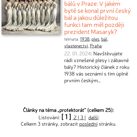
bálů v Praze: V jakém
bytě se konal první český
bál a jakou důležitou
funkci tam měl později
prezident Masaryk?
témata:
1938
,
ples
,
bál
,
vlastenectví
,
Praha
22. 01. 2024
: Navštěvujete
rádi vznešené plesy i zábavné
bály? Historický článek z roku
1938 vás seznámí s tím úplně
prvním českým…
Články na téma „
protektorát
“ (celkem 25):
[ 1 ]
Listování:
2
|
3
|
další
Celkem 3 stránky, zobrazit
poslední
stránku.