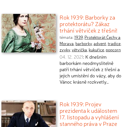
Rok 1939: Barborky za
protektorátu? Zákaz
trhání větviček z třešní!
témata:
1939
,
Protektorát Čechy a
Morava
,
barborky
,
advent
,
tradice
,
zvyky
,
větvička
,
kukuřice
,
popcorn
04. 12. 2021
: K dnešním
barborkám neodmyslitelně
patří trhání větviček z třešní a
jejich umístění do vázy, aby do
Vánoc krásně rozkvetly…
Rok 1939: Projev
prezidenta k událostem
17. listopadu a vyhlášení
stanného práva v Praze