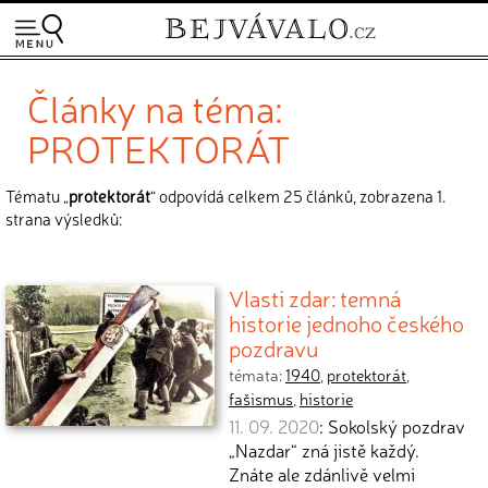
Články na téma:
PROTEKTORÁT
Tématu „
protektorát
“ odpovídá celkem 25 článků, zobrazena 1.
strana výsledků:
Vlasti zdar: temná
historie jednoho českého
pozdravu
témata:
1940
,
protektorát
,
fašismus
,
historie
11. 09. 2020
: Sokolský pozdrav
„Nazdar“ zná jistě každý.
Znáte ale zdánlivě velmi