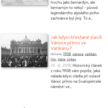
trochu jako bernardýn, ale
bernarnýn to nebyl - původ
legendárního alpského psího
zachránce byl jiný. To a…
Jak kdysi křesťané slavili
Vánoce přímo ve
Vatikánu?
témata:
1908
,
vánoce
,
vatikán
,
řím
,
itálie
,
církev
25. 12. 2018
: Historický článek
z roku 1908 vám popíše, jaká
nálada kdysi vládla při oslavě
Vánoc přímo na Svatopetrské
náměstí ve…