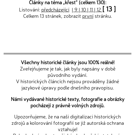
Články na téma „
křest
“ (celkem 130):
[ 13 ]
Listování:
předcházející
|
9
|
10
|
11
|
12
Celkem 13 stránek, zobrazit
první
stránku.
Všechny historické články jsou 100% reálné!
Zveřejňujeme je tak, jak byly napsány v době
původního vydání.
V historických článcích nejsou prováděny žádné
jazykové úpravy podle dnešního pravopisu.
Námi vydávané historické texty, fotografie a obrázky
pocházejí z právně volných zdrojů.
Upozorňujeme, že na naši digitalizaci historických
zdrojů a kolorování fotografií se již autorská ochrana
vztahuje!