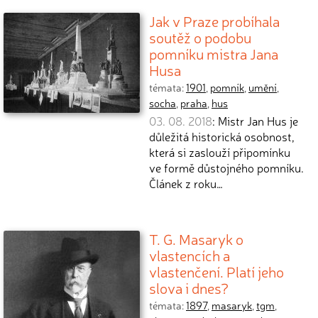
Jak v Praze probíhala
soutěž o podobu
pomníku mistra Jana
Husa
témata:
1901
,
pomník
,
umění
,
socha
,
praha
,
hus
03. 08. 2018
: Mistr Jan Hus je
důležitá historická osobnost,
která si zaslouží připomínku
ve formě důstojného pomníku.
Článek z roku…
T. G. Masaryk o
vlastencích a
vlastenčení. Platí jeho
slova i dnes?
témata:
1897
,
masaryk
,
tgm
,