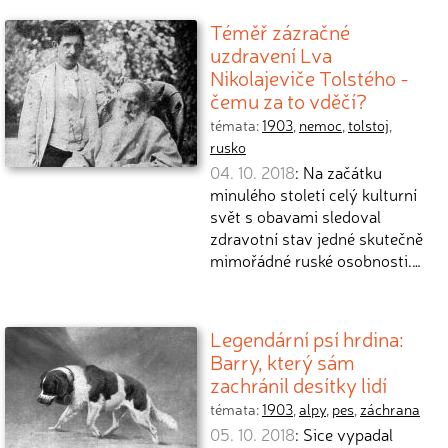
Téměř zázračné
uzdravení Lva
Nikolajeviče Tolstého -
čemu za to vděčí?
témata:
1903
,
nemoc
,
tolstoj
,
rusko
04. 10. 2018
: Na začátku
minulého století celý kulturní
svět s obavami sledoval
zdravotní stav jedné skutečně
mimořádné ruské osobnosti.…
Legendární psí hrdina:
Barry, který sám
zachránil desítky lidí
témata:
1903
,
alpy
,
pes
,
záchrana
05. 10. 2018
: Sice vypadal