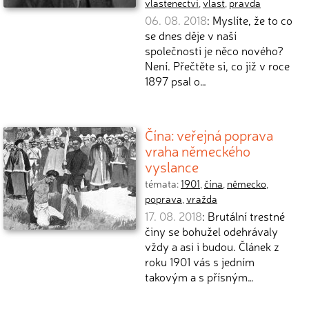
vlastenectví
,
vlast
,
pravda
06. 08. 2018
: Myslíte, že to co
se dnes děje v naší
společnosti je něco nového?
Není. Přečtěte si, co již v roce
1897 psal o…
Čína: veřejná poprava
vraha německého
vyslance
témata:
1901
,
čína
,
německo
,
poprava
,
vražda
17. 08. 2018
: Brutální trestné
činy se bohužel odehrávaly
vždy a asi i budou. Článek z
roku 1901 vás s jedním
takovým a s přísným…