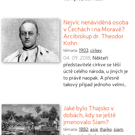
Nejvíc nenáviděná osoba
v Čechách i na Moravě?
Arcibiskup dr. Theodor
Kohn
témata:
1903
,
církev
04. 09. 2018
: Někteří
představitelé církve se těší
úctě celého národa, u jiných je
to právě naopak. A přesně
takový případ jednoho velmi…
Jaké bylo Thajsko v
dobách, kdy se ještě
jmenovalo Siam?
témata:
1882
,
asie
,
thajko
,
siam
,