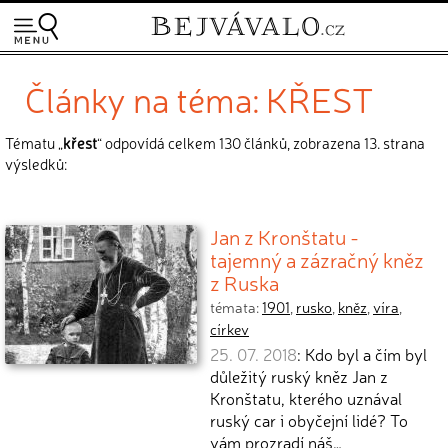
Články na téma: KŘEST
Tématu „
křest
“ odpovídá celkem 130 článků, zobrazena 13. strana
výsledků:
Jan z Kronštatu -
tajemný a zázračný kněz
z Ruska
témata:
1901
,
rusko
,
kněz
,
víra
,
církev
25. 07. 2018
: Kdo byl a čím byl
důležitý ruský kněz Jan z
Kronštatu, kterého uznával
ruský car i obyčejní lidé? To
vám prozradí náš…