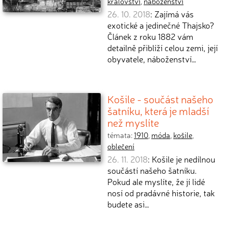
království
,
náboženství
26. 10. 2018
: Zajímá vás
exotické a jedinečné Thajsko?
Článek z roku 1882 vám
detailně přiblíží celou zemi, její
obyvatele, náboženství…
Košile - součást našeho
šatníku, která je mladší
než myslíte
témata:
1910
,
móda
,
košile
,
oblečení
26. 11. 2018
: Košile je nedílnou
součástí našeho šatníku.
Pokud ale myslíte, že jí lidé
nosí od pradávné historie, tak
budete asi…