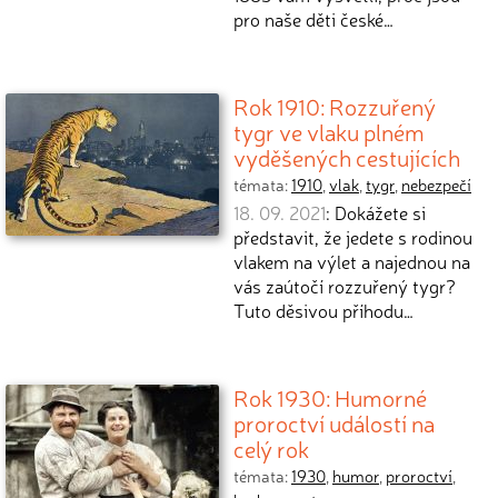
pro naše děti české…
Rok 1910: Rozzuřený
tygr ve vlaku plném
vyděšených cestujících
témata:
1910
,
vlak
,
tygr
,
nebezpečí
18. 09. 2021
: Dokážete si
představit, že jedete s rodinou
vlakem na výlet a najednou na
vás zaútočí rozzuřený tygr?
Tuto děsivou příhodu…
Rok 1930: Humorné
proroctví událostí na
celý rok
témata:
1930
,
humor
,
proroctví
,