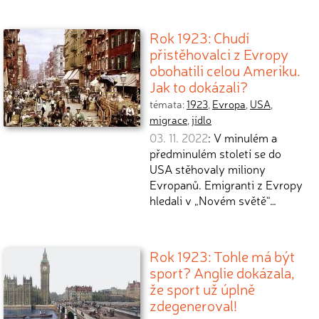
Rok 1923: Chudí
přistěhovalci z Evropy
obohatili celou Ameriku.
Jak to dokázali?
témata:
1923
,
Evropa
,
USA
,
migrace
,
jídlo
03. 11. 2022
: V minulém a
předminulém století se do
USA stěhovaly miliony
Evropanů. Emigranti z Evropy
hledali v „Novém světě“…
Rok 1923: Tohle má být
sport? Anglie dokázala,
že sport už úplně
zdegeneroval!