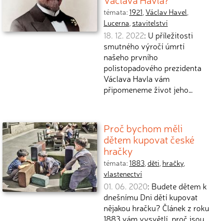
témata:
1921
,
Václav Havel
,
Lucerna
,
stavitelství
18. 12. 2022
: U příležitosti
smutného výročí úmrtí
našeho prvního
polistopadového prezidenta
Václava Havla vám
připomeneme život jeho…
Proč bychom měli
dětem kupovat české
hračky
témata:
1883
,
děti
,
hračky
,
vlastenectví
01. 06. 2020
: Budete dětem k
dnešnímu Dni dětí kupovat
nějakou hračku? Článek z roku
1883 vám vysvětlí, proč jsou