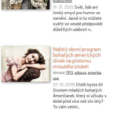
budoucnost
19. 01. 2021
: Svět, lidé ani
český smysl pro humor se
nemění. Jasně si to můžete
ověřit ve veselé předpovědi
důležitých událostí v…
Nabitý denní program
bohatých amerických
dívek na přelomu
minulého století
témata:
1913
,
zábava
,
amerika
,
usa
07. 10. 2019
: Chtěli byste žít
životem mladých bohatých
Američanek, který si užívaly v
době před více než sto lety?
To vám velmi…