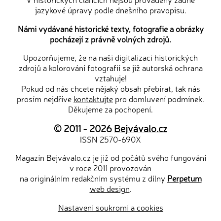
jazykové úpravy podle dnešního pravopisu.
Námi vydávané historické texty, fotografie a obrázky
pocházejí z právně volných zdrojů.
Upozorňujeme, že na naši digitalizaci historických
zdrojů a kolorování fotografií se již autorská ochrana
vztahuje!
Pokud od nás chcete nějaký obsah přebírat, tak nás
prosím nejdříve
kontaktujte
pro domluvení podmínek.
Děkujeme za pochopení.
© 2011 - 2026
Bejvávalo.cz
ISSN 2570-690X
Magazín Bejvávalo.cz je již od počátů svého fungování
v roce 2011 provozován
na originálním redakčním systému z dílny
Perpetum
web design
.
Nastavení soukromí a cookies