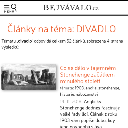
Články na téma: DIVADLO
Tématu „
divadlo
“ odpovídá celkem 52 článků, zobrazena 4. strana
výsledků:
Co se dělo v tajemném
Stonehenge začátkem
minulého století
témata:
1903
,
anglie
,
stonehenge
,
historie
,
náboženství
14. 11. 2018
: Anglický
Stonehenge dodnes fascinuje
velké řady lidí. Článek z roku
1903 vám popíše dobu, kdy
jeho novodobá sláva