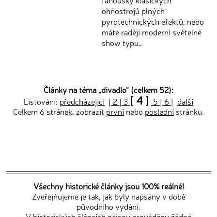
fanoušky klasických
ohňostrojů plných
pyrotechnických efektů, nebo
máte raději moderní světelné
show typu…
Články na téma „
divadlo
“ (celkem 52):
[ 4 ]
Listování:
předcházející
|
2
|
3
5
|
6
|
další
Celkem 6 stránek, zobrazit
první
nebo
poslední
stránku.
Všechny historické články jsou 100% reálné!
Zveřejňujeme je tak, jak byly napsány v době
původního vydání.
V historických článcích nejsou prováděny žádné