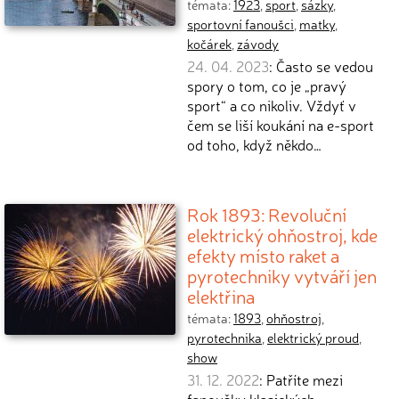
témata:
1923
,
sport
,
sázky
,
sportovní fanoušci
,
matky
,
kočárek
,
závody
24. 04. 2023
: Často se vedou
spory o tom, co je „pravý
sport“ a co nikoliv. Vždyť v
čem se liší koukání na e-sport
od toho, když někdo…
Rok 1893: Revoluční
elektrický ohňostroj, kde
efekty místo raket a
pyrotechniky vytváří jen
elektřina
témata:
1893
,
ohňostroj
,
pyrotechnika
,
elektrický proud
,
show
31. 12. 2022
: Patříte mezi