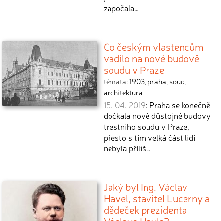
započala…
Co českým vlastencům
vadilo na nové budově
soudu v Praze
témata:
1903
,
praha
,
soud
,
architektura
15. 04. 2019
: Praha se konečně
dočkala nové důstojné budovy
trestního soudu v Praze,
přesto s tím velká část lidí
nebyla příliš…
Jaký byl Ing. Václav
Havel, stavitel Lucerny a
dědeček prezidenta
Václava Havla?