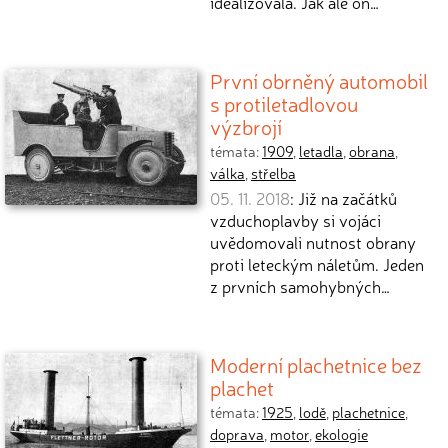
idealizovala. Jak ale on…
První obrněný automobil
s protiletadlovou
výzbrojí
témata:
1909
,
letadla
,
obrana
,
válka
,
střelba
05. 11. 2018
: Již na začátků
vzduchoplavby si vojáci
uvědomovali nutnost obrany
proti leteckým náletům. Jeden
z prvních samohybných…
Moderní plachetnice bez
plachet
témata:
1925
,
lodě
,
plachetnice
,
doprava
,
motor
,
ekologie