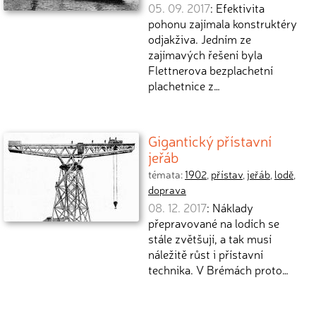
05. 09. 2017
: Efektivita
pohonu zajímala konstruktéry
odjakživa. Jedním ze
zajímavých řešení byla
Flettnerova bezplachetní
plachetnice z…
Gigantický přístavní
jeřáb
témata:
1902
,
přístav
,
jeřáb
,
lodě
,
doprava
08. 12. 2017
: Náklady
přepravované na lodích se
stále zvětšují, a tak musí
náležitě růst i přístavní
technika. V Brémách proto…