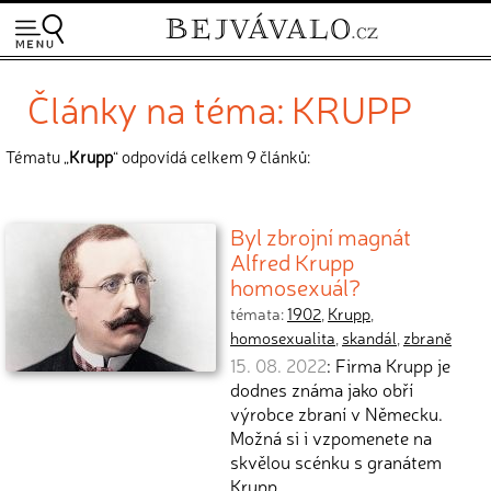
Články na téma: KRUPP
Tématu „
Krupp
“ odpovídá celkem 9 článků:
Byl zbrojní magnát
Alfred Krupp
homosexuál?
témata:
1902
,
Krupp
,
homosexualita
,
skandál
,
zbraně
15. 08. 2022
: Firma Krupp je
dodnes známa jako obří
výrobce zbraní v Německu.
Možná si i vzpomenete na
skvělou scénku s granátem
Krupp…