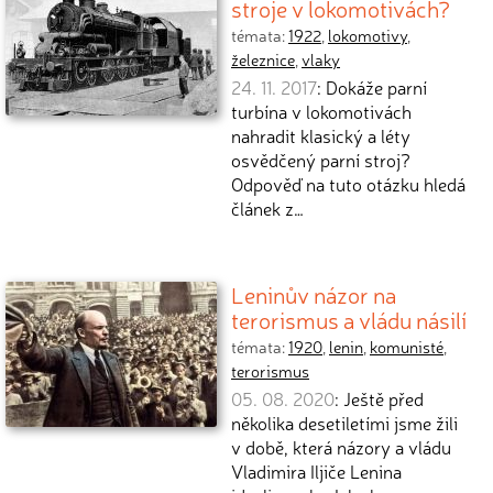
stroje v lokomotivách?
témata:
1922
,
lokomotivy
,
železnice
,
vlaky
24. 11. 2017
: Dokáže parní
turbína v lokomotivách
nahradit klasický a léty
osvědčený parní stroj?
Odpověď na tuto otázku hledá
článek z…
Leninův názor na
terorismus a vládu násilí
témata:
1920
,
lenin
,
komunisté
,
terorismus
05. 08. 2020
: Ještě před
několika desetiletími jsme žili
v době, která názory a vládu
Vladimira Iljiče Lenina