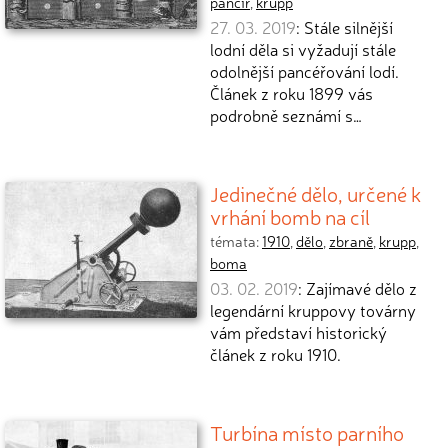
pancíř
,
krupp
27. 03. 2019
: Stále silnější
lodní děla si vyžadují stále
odolnější pancéřování lodí.
Článek z roku 1899 vás
podrobně seznámí s…
Jedinečné dělo, určené k
vrhání bomb na cíl
témata:
1910
,
dělo
,
zbraně
,
krupp
,
boma
03. 02. 2019
: Zajímavé dělo z
legendární kruppovy továrny
vám představí historický
článek z roku 1910.
Turbína místo parního