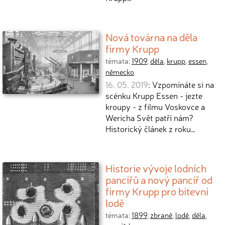
Nová továrna na děla
firmy Krupp
témata:
1909
,
děla
,
krupp
,
essen
,
německo
16. 05. 2019
: Vzpomínáte si na
scénku Krupp Essen - jezte
kroupy - z filmu Voskovce a
Wericha Svět patří nám?
Historický článek z roku…
Historie vývoje lodních
pancířů a nový pancíř od
firmy Krupp pro bitevní
lodě
témata:
1899
,
zbraně
,
lodě
,
děla
,