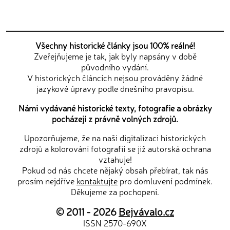
Všechny historické články jsou 100% reálné!
Zveřejňujeme je tak, jak byly napsány v době
původního vydání.
V historických článcích nejsou prováděny žádné
jazykové úpravy podle dnešního pravopisu.
Námi vydávané historické texty, fotografie a obrázky
pocházejí z právně volných zdrojů.
Upozorňujeme, že na naši digitalizaci historických
zdrojů a kolorování fotografií se již autorská ochrana
vztahuje!
Pokud od nás chcete nějaký obsah přebírat, tak nás
prosím nejdříve
kontaktujte
pro domluvení podmínek.
Děkujeme za pochopení.
© 2011 - 2026
Bejvávalo.cz
ISSN 2570-690X