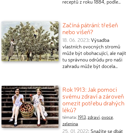
receptů z roku 1884, podle…
Začíná pátrání: třešeň
nebo višeň?
18. 06. 2023
: Výsadba
vlastních ovocných stromů
může být obohacující, ale najít
tu správnou odrůdu pro naši
zahradu může být docela…
Rok 1913: Jak pomoci
svému zdraví a zároveň
omezit potřebu drahých
léků?
témata:
1913
,
zdraví
,
ovoce
,
zelenina
25. 01. 2022
: Snažíte se dbát