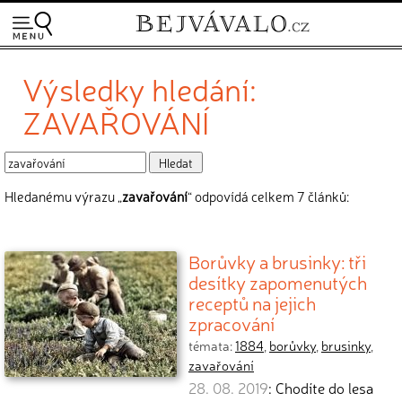
Výsledky hledání:
ZAVAŘOVÁNÍ
Hledanému výrazu „
zavařování
“ odpovídá celkem 7 článků:
Borůvky a brusinky: tři
desítky zapomenutých
receptů na jejich
zpracování
témata:
1884
,
borůvky
,
brusinky
,
zavařování
28. 08. 2019
: Chodíte do lesa