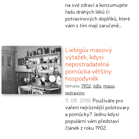
na své zdraví a konzumujete
řadu drahých léků či
potravinových doplňků, které
vám s tím mají zaručeně…
Liebigův masový
výtažek, kdysi
nepostradatelná
pomůcka většiny
hospodyněk
témata:
1902
,
jídlo
,
maso
,
potraviny
11. 08. 2018
: Používáte pro
vaření nejrůznější polotovary
a pomůcky? Jednu kdysi
populární vám představí
článek z roku 1902.