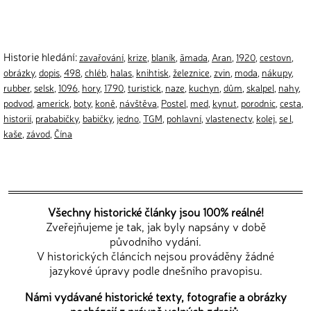
Historie hledání:
zavařování
,
krize
,
blaník
,
ãmada
,
Aran
,
1920
,
cestovn
,
obrázky
,
dopis
,
498
,
chléb
,
halas
,
knihtisk
,
železnice
,
zvin
,
moda
,
nákupy
,
rubber
,
selsk
,
1096
,
hory
,
1790
,
turistick
,
naze
,
kuchyn
,
dům
,
skalpel
,
nahy
,
podvod
,
americk
,
boty
,
koně
,
návštěva
,
Postel
,
med
,
kynut
,
porodnic
,
cesta
,
historií
,
prababičky
,
babičky
,
jedno
,
TGM
,
pohlavní
,
vlastenectv
,
kolej
,
se l
,
kaše
,
závod
,
Čína
Všechny historické články jsou 100% reálné!
Zveřejňujeme je tak, jak byly napsány v době
původního vydání.
V historických článcích nejsou prováděny žádné
jazykové úpravy podle dnešního pravopisu.
Námi vydávané historické texty, fotografie a obrázky
pocházejí z právně volných zdrojů.