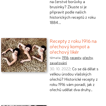
na čerstvé borůvky a
brusinky? Zkuste si je
připravit podle našich
historických receptů z roku
1884.…
Recepty z roku 1916 na
ořechový kompot a
ořechový likér
témata:
1916
,
recepty
,
ořechy
,
zavařování
30. 10. 2022
: Co se dá dělat s
velkou úrodou vlašských
ořechů? Historické recepty z
roku 1916 vám poradí, jak z
ořechů udělat dva druhy…