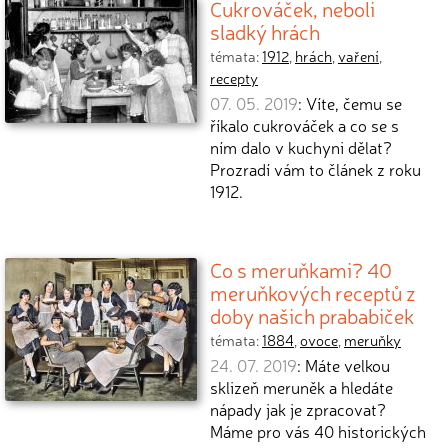
Cukrováček, neboli
sladký hrách
témata:
1912
,
hrách
,
vaření
,
recepty
07. 05. 2019
: Víte, čemu se
říkalo cukrováček a co se s
ním dalo v kuchyni dělat?
Prozradí vám to článek z roku
1912.
Co s meruňkami? 40
meruňkových receptů z
doby našich prababiček
témata:
1884
,
ovoce
,
meruňky
24. 07. 2019
: Máte velkou
sklizeň meruněk a hledáte
nápady jak je zpracovat?
Máme pro vás 40 historických