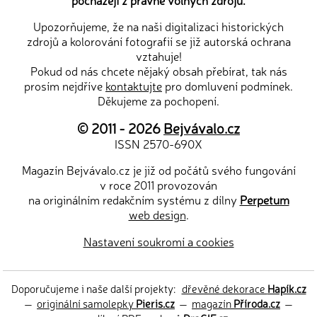
Upozorňujeme, že na naši digitalizaci historických
zdrojů a kolorování fotografií se již autorská ochrana
vztahuje!
Pokud od nás chcete nějaký obsah přebírat, tak nás
prosím nejdříve
kontaktujte
pro domluvení podmínek.
Děkujeme za pochopení.
© 2011 - 2026
Bejvávalo.cz
ISSN 2570-690X
Magazín Bejvávalo.cz je již od počátů svého fungování
v roce 2011 provozován
na originálním redakčním systému z dílny
Perpetum
web design
.
Nastavení soukromí a cookies
Doporučujeme i naše další projekty:
dřevěné dekorace
Hapík.cz
—
originální samolepky
Pieris.cz
—
magazín
Příroda.cz
—