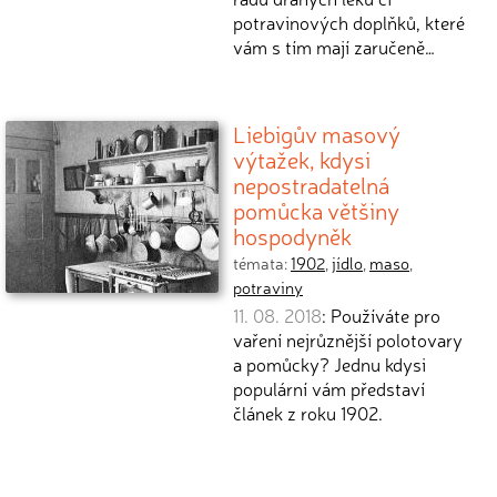
potravinových doplňků, které
vám s tím mají zaručeně…
Liebigův masový
výtažek, kdysi
nepostradatelná
pomůcka většiny
hospodyněk
témata:
1902
,
jídlo
,
maso
,
potraviny
11. 08. 2018
: Používáte pro
vaření nejrůznější polotovary
a pomůcky? Jednu kdysi
populární vám představí
článek z roku 1902.