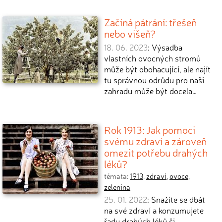
Začíná pátrání: třešeň
nebo višeň?
18. 06. 2023
: Výsadba
vlastních ovocných stromů
může být obohacující, ale najít
tu správnou odrůdu pro naši
zahradu může být docela…
Rok 1913: Jak pomoci
svému zdraví a zároveň
omezit potřebu drahých
léků?
témata:
1913
,
zdraví
,
ovoce
,
zelenina
25. 01. 2022
: Snažíte se dbát
na své zdraví a konzumujete
řadu drahých léků či