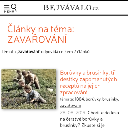
Články na téma:
ZAVAŘOVÁNÍ
Tématu „
zavařování
“ odpovídá celkem 7 článků:
Borůvky a brusinky: tři
desítky zapomenutých
receptů na jejich
zpracování
témata:
1884
,
borůvky
,
brusinky
,
zavařování
28. 08. 2019
: Chodíte do lesa
na čerstvé borůvky a
brusinky? Zkuste si je