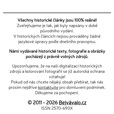
Všechny historické články jsou 100% reálné!
Zveřejňujeme je tak, jak byly napsány v době
původního vydání.
V historických článcích nejsou prováděny žádné
jazykové úpravy podle dnešního pravopisu.
Námi vydávané historické texty, fotografie a obrázky
pocházejí z právně volných zdrojů.
Upozorňujeme, že na naši digitalizaci historických
zdrojů a kolorování fotografií se již autorská ochrana
vztahuje!
Pokud od nás chcete nějaký obsah přebírat, tak nás
prosím nejdříve
kontaktujte
pro domluvení podmínek.
Děkujeme za pochopení.
© 2011 - 2026
Bejvávalo.cz
ISSN 2570-690X