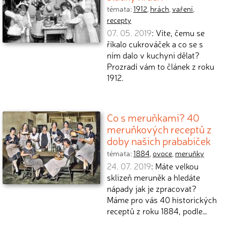
témata:
1912
,
hrách
,
vaření
,
recepty
07. 05. 2019
: Víte, čemu se
říkalo cukrováček a co se s
ním dalo v kuchyni dělat?
Prozradí vám to článek z roku
1912.
Co s meruňkami? 40
meruňkových receptů z
doby našich prababiček
témata:
1884
,
ovoce
,
meruňky
24. 07. 2019
: Máte velkou
sklizeň meruněk a hledáte
nápady jak je zpracovat?
Máme pro vás 40 historických
receptů z roku 1884, podle…