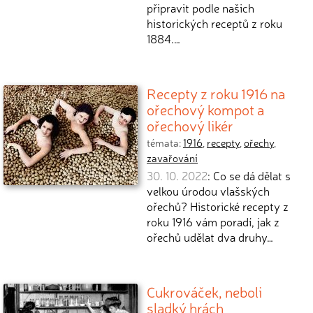
připravit podle našich
historických receptů z roku
1884.…
Recepty z roku 1916 na
ořechový kompot a
ořechový likér
témata:
1916
,
recepty
,
ořechy
,
zavařování
30. 10. 2022
: Co se dá dělat s
velkou úrodou vlašských
ořechů? Historické recepty z
roku 1916 vám poradí, jak z
ořechů udělat dva druhy…
Cukrováček, neboli
sladký hrách