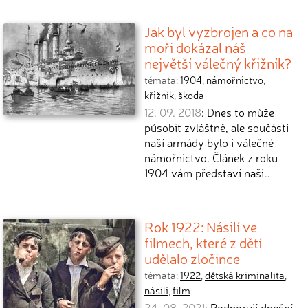
Jak byl vyzbrojen a co na
moři dokázal náš
největší válečný křižník?
témata:
1904
,
námořnictvo
,
křižník
,
škoda
12. 09. 2018
: Dnes to může
působit zvláštně, ale součástí
naší armády bylo i válečné
námořnictvo. Článek z roku
1904 vám představí naši…
Rok 1922: Násilí ve
filmech, které z dětí
udělalo zločince
témata:
1922
,
dětská kriminalita
,
násilí
,
film
24. 08. 2021
: Podporují dnešní