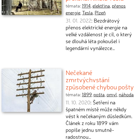
témata:
1914
,
elektřina
,
přenos
energie
,
Tesla
,
Plzeň
31. 01. 2022
: Bezdrátový
přenos elektrické energie na
velké vzdálenost je cíl, o který
se dlouhá léta pokoušel i
legendární vynálezce…
Nečekané
zmrtvýchvstání
způsobené chybou pošty
témata:
1899
,
pošta
,
omyl
,
náhoda
11. 10. 2020
: Šetření na
špatném místě může někdy
vést k nečekaným důsledkům.
Článek z roku 1899 vám
popíše jednu smutně-
radostnou…