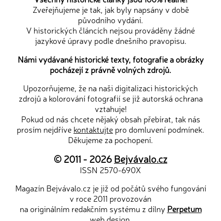
Zveřejňujeme je tak, jak byly napsány v době
původního vydání.
V historických článcích nejsou prováděny žádné
jazykové úpravy podle dnešního pravopisu.
Námi vydávané historické texty, fotografie a obrázky
pocházejí z právně volných zdrojů.
Upozorňujeme, že na naši digitalizaci historických
zdrojů a kolorování fotografií se již autorská ochrana
vztahuje!
Pokud od nás chcete nějaký obsah přebírat, tak nás
prosím nejdříve
kontaktujte
pro domluvení podmínek.
Děkujeme za pochopení.
© 2011 - 2026
Bejvávalo.cz
ISSN 2570-690X
Magazín Bejvávalo.cz je již od počátů svého fungování
v roce 2011 provozován
na originálním redakčním systému z dílny
Perpetum
web design
.