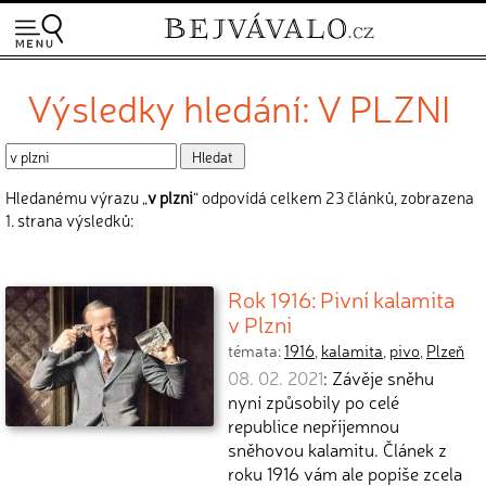
Výsledky hledání: V PLZNI
Hledanému výrazu „
v plzni
“ odpovídá celkem 23 článků, zobrazena
1. strana výsledků:
Rok 1916: Pivní kalamita
v Plzni
témata:
1916
,
kalamita
,
pivo
,
Plzeň
08. 02. 2021
: Závěje sněhu
nyní způsobily po celé
republice nepříjemnou
sněhovou kalamitu. Článek z
roku 1916 vám ale popíše zcela