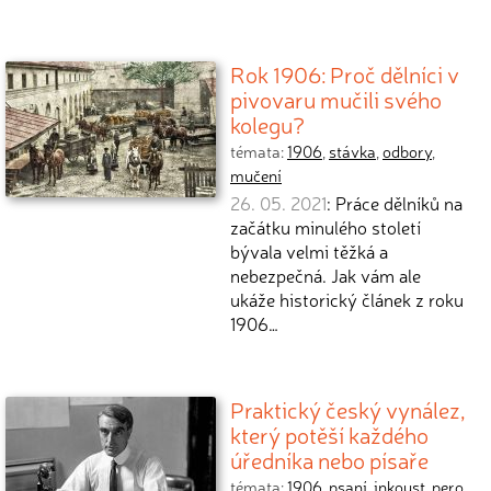
Rok 1906: Proč dělníci v
pivovaru mučili svého
kolegu?
témata:
1906
,
stávka
,
odbory
,
mučení
26. 05. 2021
: Práce dělníků na
začátku minulého století
bývala velmi těžká a
nebezpečná. Jak vám ale
ukáže historický článek z roku
1906…
Praktický český vynález,
který potěší každého
úředníka nebo písaře
témata:
1906
,
psaní
,
inkoust
,
pero
,