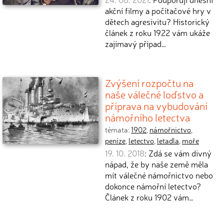
akční filmy a počítačové hry v
dětech agresivitu? Historický
článek z roku 1922 vám ukáže
zajímavý případ…
Zvýšení rozpočtu na
naše válečné loďstvo a
příprava na vybudování
námořního letectva
témata:
1902
,
námořnictvo
,
peníze
,
letectvo
,
letadla
,
moře
19. 10. 2018
: Zdá se vám divný
nápad, že by naše země měla
mít válečné námořnictvo nebo
dokonce námořní letectvo?
Článek z roku 1902 vám…