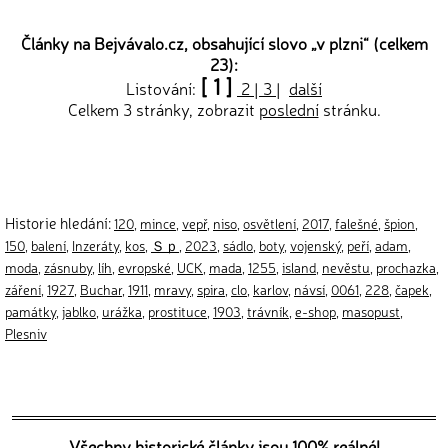
Články na Bejvávalo.cz, obsahující slovo „
v plzni
“ (celkem
23):
[ 1 ]
Listování:
2
|
3
|
další
Celkem 3 stránky, zobrazit
poslední
stránku.
Historie hledání:
120
,
mince
,
vepř
,
niso
,
osvětlení
,
2017
,
falešné
,
špion
,
150
,
balení
,
Inzeráty
,
kos
,
Ｓｐ
,
2023
,
sádlo
,
boty
,
vojenský
,
peří
,
adam
,
moda
,
zásnuby
,
líh
,
evropské
,
UCK
,
mada
,
1255
,
island
,
nevěstu
,
prochazka
,
záření
,
1927
,
Buchar
,
1911
,
mravy
,
spira
,
clo
,
karlov
,
návsí
,
0061
,
228
,
čapek
,
památky
,
jablko
,
urážka
,
prostituce
,
1903
,
trávník
,
e-shop
,
masopust
,
Plesniv
Všechny historické články jsou 100% reálné!