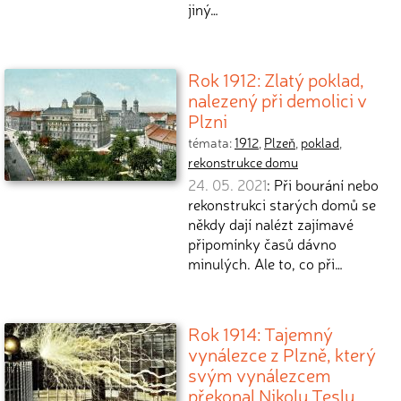
jiný…
Rok 1912: Zlatý poklad,
nalezený při demolici v
Plzni
témata:
1912
,
Plzeň
,
poklad
,
rekonstrukce domu
24. 05. 2021
: Při bourání nebo
rekonstrukci starých domů se
někdy dají nalézt zajímavé
připomínky časů dávno
minulých. Ale to, co při…
Rok 1914: Tajemný
vynálezce z Plzně, který
svým vynálezcem
překonal Nikolu Teslu