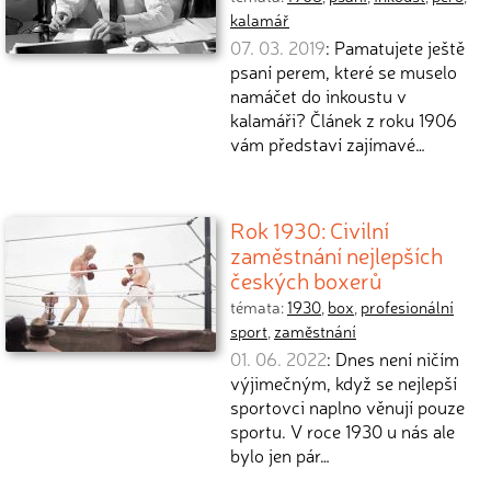
kalamář
07. 03. 2019
: Pamatujete ještě
psaní perem, které se muselo
namáčet do inkoustu v
kalamáři? Článek z roku 1906
vám představí zajímavé…
Rok 1930: Civilní
zaměstnání nejlepších
českých boxerů
témata:
1930
,
box
,
profesionální
sport
,
zaměstnání
01. 06. 2022
: Dnes není ničím
výjimečným, když se nejlepší
sportovci naplno věnují pouze
sportu. V roce 1930 u nás ale
bylo jen pár…