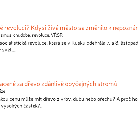
é revoluci? Kdysi živé město se změnilo k nepoznán
ismus
,
chudoba
,
revoluce
,
VŘSR
 socialistická revoluce, která se v Rusku odehrála 7. a 8. listopad
ý svět.…
lacené za dřevo zdánlivě obyčejných stromů
íze
 jakou cenu může mít dřevo z vrby, dubu nebo ořechu? A proč h
k vysokých částek?…