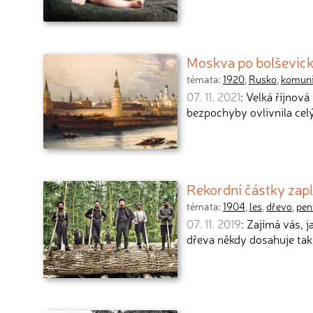
Moskva po bolševick
témata:
1920
,
Rusko
,
komun
07. 11. 2021
: Velká říjnová
bezpochyby ovlivnila cel
Rekordní částky zap
témata:
1904
,
les
,
dřevo
,
pen
07. 11. 2019
: Zajímá vás,
dřeva někdy dosahuje ta