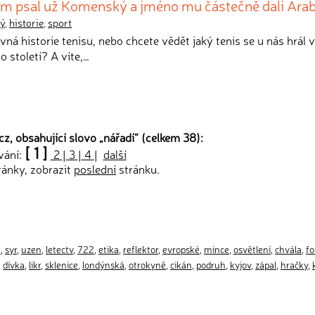
erém psal už Komenský a jméno mu částečně dali Ara
ý
,
historie
,
sport
vná historie tenisu, nebo chcete vědět jaký tenis se u nás hrál 
 století? A víte,…
z, obsahující slovo „
nářadí
“ (celkem 38):
[ 1 ]
vání:
2
|
3
|
4
|
další
ránky, zobrazit
poslední
stránku.
a
,
syr
,
uzen
,
letectv
,
722
,
etika
,
reflektor
,
evropské
,
mince
,
osvětlení
,
chvála
,
fo
,
dívka
,
likr
,
sklenice
,
londýnská
,
otrokyně
,
cikán
,
podruh
,
kyjov
,
zápal
,
hračky
,