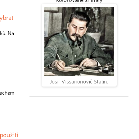
ybrat
áků. Na
Josif Vissarionovič Stalin.
zmachem
 použití