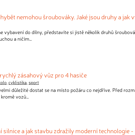
Chybět nemohou šroubováky. Jaké jsou druhy a jak v
ne vybavení do dílny, představíte si jistě několik druhů šroubov
duchou a ničím…
 rychlý zásahový vůz pro 4 hasiče
kolo
,
cyklistika
,
sport
e velmi důležité dostat se na místo požáru co nejdříve. Před ro
i kromě vozů…
ní silnice a jak stavbu zdražily moderní technologie -