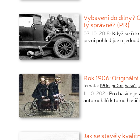
Vybavení do dílny? 
ty správné? (PR)
03. 10. 2018
: Když se řek
první pohled jde o jedno
Rok 1906: Originální
témata:
1906
,
požár
,
hasiči
,
11. 10. 2021
: Pro hasiče j
automobilů k tomu hasič
Jak se stavěly kvalit