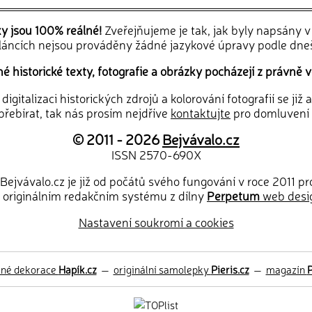
ky jsou 100% reálné!
Zveřejňujeme je tak, jak byly napsány 
článcích nejsou prováděny žádné jazykové úpravy podle dne
 historické texty, fotografie a obrázky pocházejí z právně v
igitalizaci historických zdrojů a kolorování fotografií se již
řebírat, tak nás prosím nejdříve
kontaktujte
pro domluvení
© 2011 - 2026
Bejvávalo.cz
ISSN 2570-690X
Bejvávalo.cz je již od počátů svého fungování v roce 2011 p
 originálním redakčním systému z dílny
Perpetum
web desi
Nastavení soukromí a cookies
ěné dekorace
Hapík.cz
—
originální samolepky
Pieris.cz
—
magazín
P