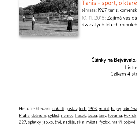
Tenis - sport, o kt
témata:
1927
,
tenis
,
komensk
10. 11. 2018
: Zajímá vás dá
dvacátých létech minulého
Články na Bejvávalo.c
Listo
Celkem 4 st
Historie hledání:
nářadí
,
gustav
,
lech
,
1903
,
mučit
,
hajný
,
odměn
Praha
,
delirium
,
cyklist
,
nemoc
,
hašek
,
léčba
,
lány
,
továrna
,
Pokrok
227
,
oplatky
,
jablko
,
žně
,
naděje
,
s k n
,
města
,
fyzick
,
malíři
,
bojové