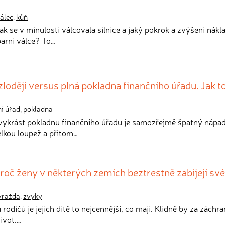
válec
,
kůň
jak se v minulosti válcovala silnice a jaký pokrok a zvýšení nákl
parní válce? To…
zloději versus plná pokladna finančního úřadu. Jak t
ní úřad
,
pokladna
 vykrást pokladnu finančního úřadu je samozřejmě špatný nápad
elkou loupež a přitom…
Proč ženy v některých zemích beztrestně zabíjejí sv
vražda
,
zvyky
 rodičů je jejich dítě to nejcennější, co mají. Klidně by za záchr
život.…