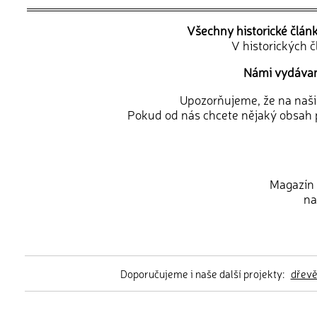
Všechny historické člán
V historických 
Námi vydávané
Upozorňujeme, že na naši d
Pokud od nás chcete nějaký obsah p
Magazín 
na
Doporučujeme i naše další projekty:
dřev