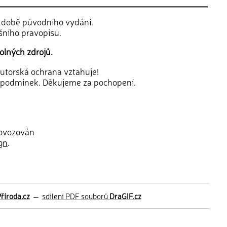
v době původního vydání.
šního pravopisu.
olných zdrojů.
 autorská ochrana vztahuje!
 podmínek. Děkujeme za pochopení.
rovozován
gn
.
říroda.cz
—
sdílení PDF souborů
DraGIF.cz