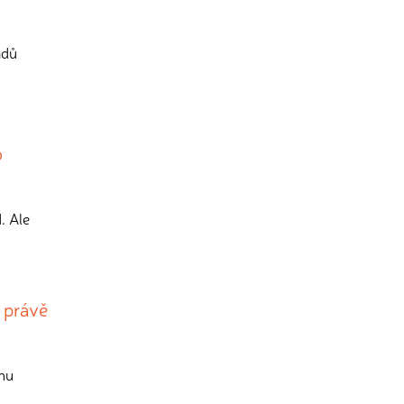
adů
o
. Ale
é právě
anu