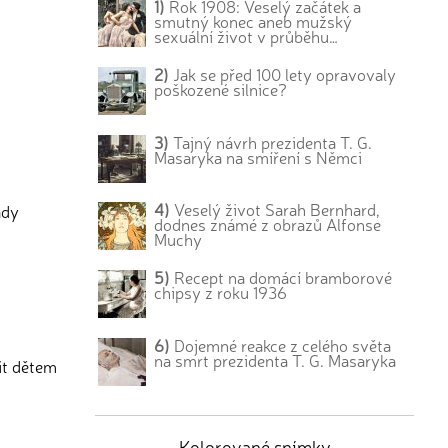
1)
Rok 1908: Veselý začátek a
smutný konec aneb mužský
sexuální život v průběhu…
2)
Jak se před 100 lety opravovaly
poškozené silnice?
3)
Tajný návrh prezidenta T. G.
Masaryka na smíření s Němci
4)
Veselý život Sarah Bernhard,
ady
dodnes známé z obrazů Alfonse
Muchy
5)
Recept na domácí bramborové
chipsy z roku 1936
6)
Dojemné reakce z celého světa
na smrt prezidenta T. G. Masaryka
dit dětem
Kolorované snímky