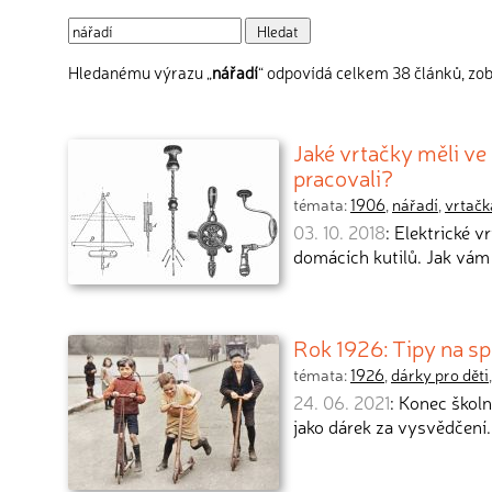
Hledanému výrazu „
nářadí
“ odpovídá celkem 38 článků, zob
Jaké vrtačky měli ve 
pracovali?
témata:
1906
,
nářadí
,
vrtačk
03. 10. 2018
: Elektrické 
domácích kutilů. Jak vám 
Rok 1926: Tipy na sp
témata:
1926
,
dárky pro děti
24. 06. 2021
: Konec školn
jako dárek za vysvědčení