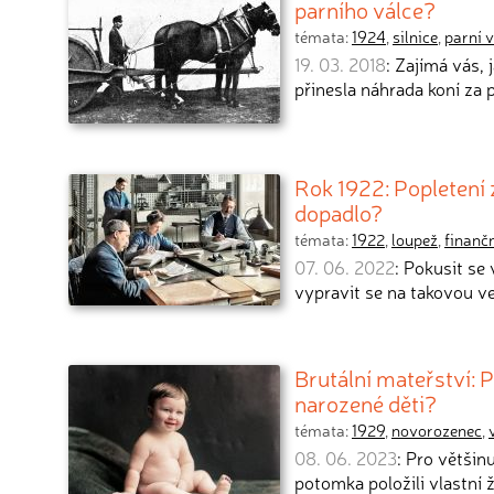
parního válce?
témata:
1924
,
silnice
,
parní 
19. 03. 2018
: Zajímá vás, 
přinesla náhrada koní za 
Rok 1922: Popletení 
dopadlo?
témata:
1922
,
loupež
,
finanč
07. 06. 2022
: Pokusit se
vypravit se na takovou v
Brutální mateřství: 
narozené děti?
témata:
1929
,
novorozenec
,
08. 06. 2023
: Pro většinu
potomka položili vlastní 