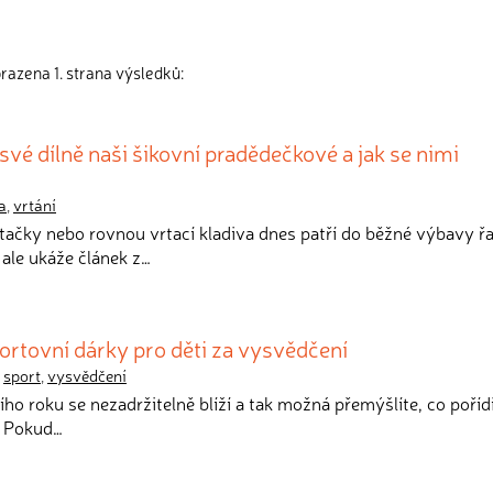
razena 1. strana výsledků:
své dílně naši šikovní pradědečkové a jak se nimi
a
,
vrtání
vrtačky nebo rovnou vrtací kladiva dnes patří do běžné výbavy ř
ale ukáže článek z…
ortovní dárky pro děti za vysvědčení
,
sport
,
vysvědčení
ího roku se nezadržitelně blíží a tak možná přemýšlíte, co poří
. Pokud…