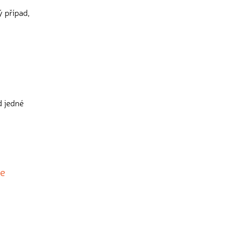
ý případ,
d jedné
ie
s