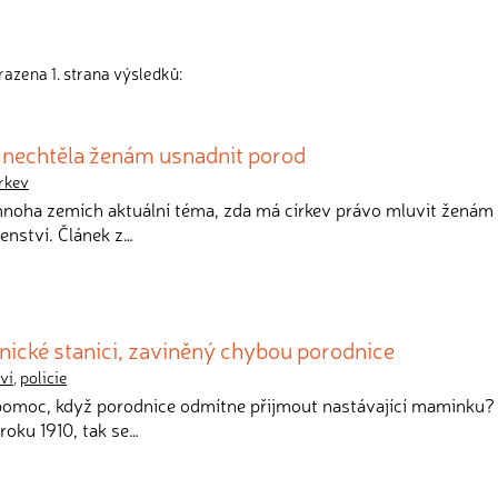
azena 1. strana výsledků:
v nechtěla ženám usnadnit porod
rkev
v mnoha zemích aktuální téma, zda má církev právo mluvit ženám
tenství. Článek z…
nické stanici, zaviněný chybou porodnice
ví
,
policie
 pomoc, když porodnice odmítne přijmout nastávající maminku?
roku 1910, tak se…