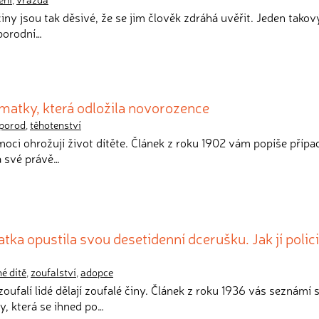
činy jsou tak děsivé, že se jim člověk zdráhá uvěřit. Jeden takov
 porodní…
matky, která odložila novorozence
porod
,
těhotenství
oci ohrožují život dítěte. Článek z roku 1902 vám popíše přípa
á své právě…
tka opustila svou desetidenní dcerušku. Jak jí polic
é dítě
,
zoufalství
,
adopce
 zoufalí lidé dělají zoufalé činy. Článek z roku 1936 vás seznámí 
, která se ihned po…