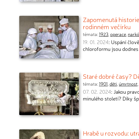
Zapomenutá historie 
rodinném večírku
témata:
1923
,
operace
,
nark
19. 01. 2024
: Uspání člov
chloroformu jsou dodnes
Staré dobré časy? Dě
témata:
1901
,
děti
,
úmrtnost
07. 02. 2024
: Jakou prav
minulého století? Díky š
Hrabě u rozvodu: utr