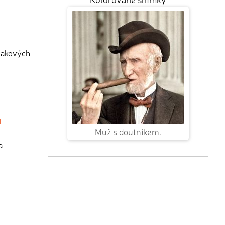
 takových
ů
Muž s doutníkem.
a