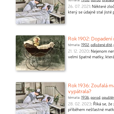
26. 07. 2021
: Některé zlo
který se údajně stal jisté
Rok 1902: Dopadení 
témata:
1902
,
odložené dítě
,
21. 12. 2020
: Nejenom nem
velmi špatné matky, kter
Rok 1936: Zoufalá ma
vypátrala?
témata:
1936
,
porod
,
opuštěn
28. 02. 2023
: Říká se, že
příběhem nešťastné matky