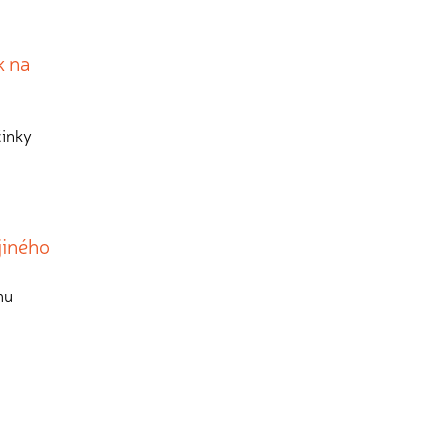
k na
činky
jiného
mu