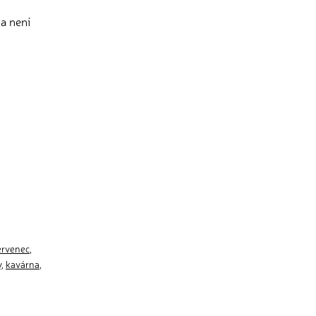
na není
ervenec
,
y
,
kavárna
,