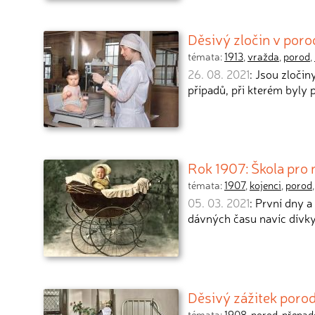
Děsivý zločin v porod
témata:
1913
,
vražda
,
porod
,
26. 08. 2021
: Jsou zločin
případů, při kterém byly 
Rok 1907: Škola pro 
témata:
1907
,
kojenci
,
porod
05. 03. 2021
: První dny 
dávných času navíc dívky
Děsivý zážitek poro
témata:
1908
,
porod
,
přepad