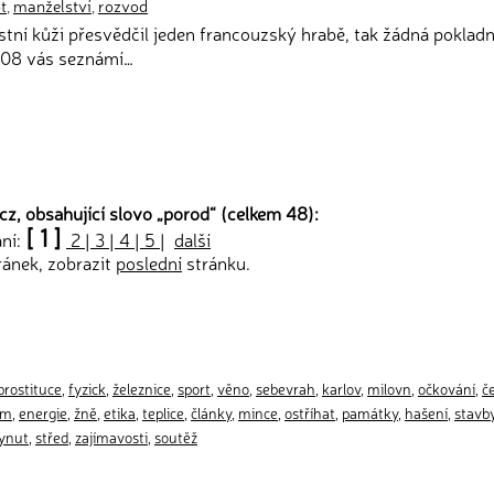
t
,
manželství
,
rozvod
astní kůži přesvědčil jeden francouzský hrabě, tak žádná poklad
1908 vás seznámí…
z, obsahující slovo „
porod
“ (celkem 48):
[ 1 ]
ání:
2
|
3
|
4
|
5
|
další
ránek, zobrazit
poslední
stránku.
prostituce
,
fyzick
,
železnice
,
sport
,
věno
,
sebevrah
,
karlov
,
milovn
,
očkování
,
č
am
,
energie
,
žně
,
etika
,
teplice
,
články
,
mince
,
ostříhat
,
památky
,
hašení
,
stavb
ynut
,
střed
,
zajímavosti
,
soutěž