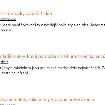
nici: stovky zabitých dětí
nemocnice
y, které musí šokovat i ty nejotrlejší policisty a soudce. Jeden z
přímo v…
mladé matky, která pomohla snížit úmrtnost kojenc
,
škola
a týdny s miminkem jsou pro mladé matky vždy nejnáročnější. Z
 často ani přesně…
dní asistentky, zakončený vraždou novorozence
ení
,
vražda