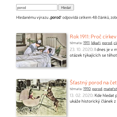
Hledanému výrazu „
porod
“ odpovídá celkem 48 článků, zobr
Rok 1911: Proč círke
témata:
1911
,
lékaři
,
porod
,
cí
23. 10. 2020
: I dnes je 
otázek týkajících se těho
Šťastný porod na čet
témata:
1910
,
porod
,
mateřst
13. 02. 2020
: Kde hledat
ukáže historický článek z 