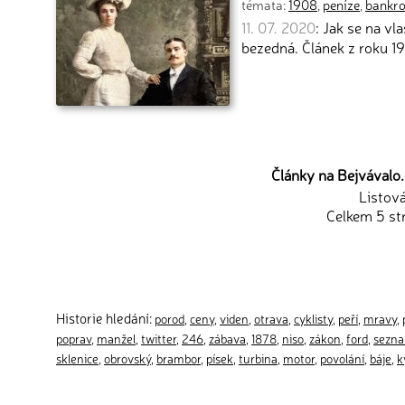
témata:
1908
,
peníze
,
bankro
11. 07. 2020
: Jak se na vl
bezedná. Článek z roku 
Články na Bejvávalo.c
Listov
Celkem 5 st
Historie hledání:
porod
,
ceny
,
viden
,
otrava
,
cyklisty
,
peří
,
mravy
,
poprav
,
manžel
,
twitter
,
246
,
zábava
,
1878
,
niso
,
zákon
,
ford
,
sezn
sklenice
,
obrovský
,
brambor
,
písek
,
turbina
,
motor
,
povolání
,
báje
,
k