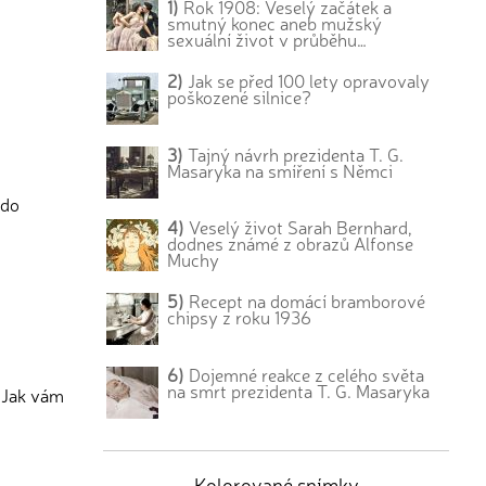
1)
Rok 1908: Veselý začátek a
smutný konec aneb mužský
sexuální život v průběhu…
2)
Jak se před 100 lety opravovaly
poškozené silnice?
3)
Tajný návrh prezidenta T. G.
Masaryka na smíření s Němci
 do
4)
Veselý život Sarah Bernhard,
dodnes známé z obrazů Alfonse
Muchy
5)
Recept na domácí bramborové
chipsy z roku 1936
6)
Dojemné reakce z celého světa
na smrt prezidenta T. G. Masaryka
 Jak vám
Kolorované snímky