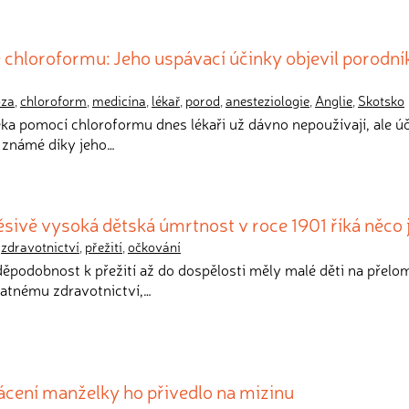
chloroformu: Jeho uspávací účinky objevil porodní
óza
,
chloroform
,
medicína
,
lékař
,
porod
,
anesteziologie
,
Anglie
,
Skotsko
ěka pomocí chloroformu dnes lékaři už dávno nepoužívají, ale ú
 známé díky jeho…
sivě vysoká dětská úmrtnost v roce 1901 říká něco 
,
zdravotnictví
,
přežití
,
očkování
děpodobnost k přežití až do dospělosti měly malé děti na přelo
patnému zdravotnictví,…
ácení manželky ho přivedlo na mizinu