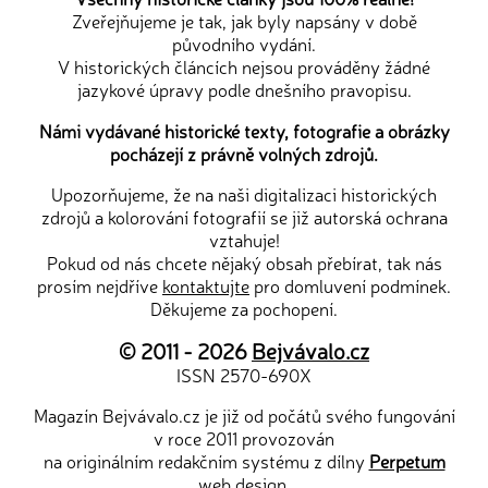
Zveřejňujeme je tak, jak byly napsány v době
původního vydání.
V historických článcích nejsou prováděny žádné
jazykové úpravy podle dnešního pravopisu.
Námi vydávané historické texty, fotografie a obrázky
pocházejí z právně volných zdrojů.
Upozorňujeme, že na naši digitalizaci historických
zdrojů a kolorování fotografií se již autorská ochrana
vztahuje!
Pokud od nás chcete nějaký obsah přebírat, tak nás
prosím nejdříve
kontaktujte
pro domluvení podmínek.
Děkujeme za pochopení.
© 2011 - 2026
Bejvávalo.cz
ISSN 2570-690X
Magazín Bejvávalo.cz je již od počátů svého fungování
v roce 2011 provozován
na originálním redakčním systému z dílny
Perpetum
web design
.