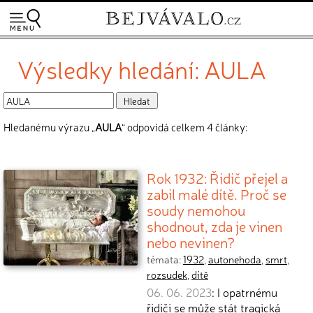
Výsledky hledání: AULA
Hledanému výrazu „
AULA
“ odpovídá celkem 4 články:
Rok 1932: Řidič přejel a
zabil malé dítě. Proč se
soudy nemohou
shodnout, zda je vinen
nebo nevinen?
témata:
1932
,
autonehoda
,
smrt
,
rozsudek
,
dítě
06. 06. 2023
: I opatrnému
řidiči se může stát tragická