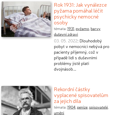
Rok 1931: Jak vynálezce
pyžama pomáhal léčit
psychicky nemocné
osoby
témata:
1931
,
pyžamo
,
barvy
,
duševní zdraví
03. 05. 2022
: Dlouhodobý
pobyt v nemocnici nebývá pro
pacienty příjemný, což v
případě lidí s duševními
problémy jistě platí
dvojnásob.…
Rekordní částky
vyplacené spisovatelům
za jejich díla
témata:
1904
,
peníze
,
spisovatelé
,
umění