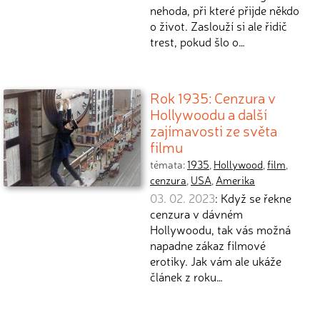
nehoda, při které přijde někdo
o život. Zaslouží si ale řidič
trest, pokud šlo o…
Rok 1935: Cenzura v
Hollywoodu a další
zajímavosti ze světa
filmu
témata:
1935
,
Hollywood
,
film
,
cenzura
,
USA
,
Amerika
03. 02. 2023
: Když se řekne
cenzura v dávném
Hollywoodu, tak vás možná
napadne zákaz filmové
erotiky. Jak vám ale ukáže
článek z roku…