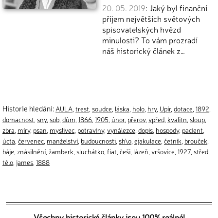
20. 05. 2019
: Jaký byl finanční
příjem největších světových
spisovatelských hvězd
minulosti? To vám prozradí
náš historický článek z…
Historie hledání:
AULA
,
trest
,
soudce
,
láska
,
holo
,
hry
,
Upír
,
dotace
,
1892
,
domacnost
,
sny
,
sob
,
dům
,
1866
,
1905
,
únor
,
přerov
,
vpřed
,
kvalitn
,
sloup
,
zbra
,
míry
,
psan
,
myslivec
,
potraviny
,
vynálezce
,
dopis
,
hospody
,
pacient
,
úcta
,
červenec
,
manželství
,
budoucnosti
,
sh\o
,
ejakulace
,
četník
,
brouček
,
báje
,
znásilnění
,
žamberk
,
sluchátko
,
fiat
,
češi
,
lázeň
,
vršovice
,
1927
,
střed
,
tělo
,
james
,
1888
Všechny historické články jsou 100% reálné!