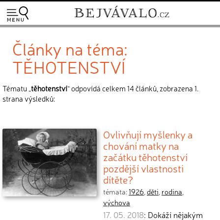
Články na téma:
TĚHOTENSTVÍ
Tématu „
těhotenství
“ odpovídá celkem 14 článků, zobrazena 1.
strana výsledků:
Ovlivňují myšlenky a
chování matky na
začátku těhotenství
pozdější vlastnosti
dítěte?
témata:
1926
,
děti
,
rodina
,
výchova
17. 05. 2018
: Dokáží nějakým