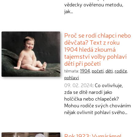
vědecky ověřenou metodu,
jak…
Proč se rodí chlapci nebo
děvčata? Text z roku
1904 hledá zkoumá
tajemství volby pohlaví
dětí při početí
témata:
1904
,
početí
,
děti
,
rodiče
,
pohlaví
09. 02. 2024
: Co ovlivňuje,
zda se dítě narodí jako
holčička nebo chlapeček?
Mohou rodiče svých chováním
nějak ovlivnit pohlaví svého…
Rok 1923: Vymíráme!