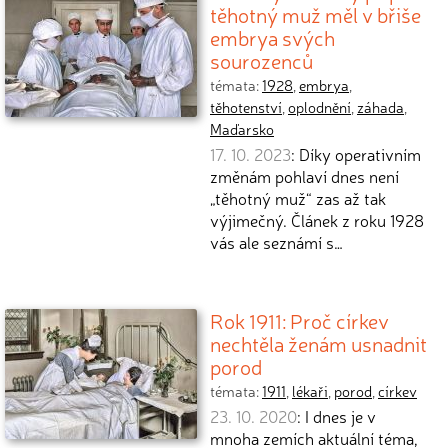
těhotný muž měl v břiše
embrya svých
sourozenců
témata:
1928
,
embrya
,
těhotenství
,
oplodnění
,
záhada
,
Maďarsko
17. 10. 2023
: Díky operativním
změnám pohlaví dnes není
„těhotný muž“ zas až tak
výjimečný. Článek z roku 1928
vás ale seznámí s…
Rok 1911: Proč církev
nechtěla ženám usnadnit
porod
témata:
1911
,
lékaři
,
porod
,
církev
23. 10. 2020
: I dnes je v
mnoha zemích aktuální téma,