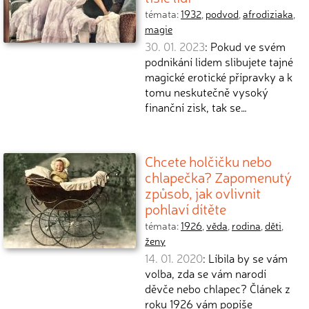
témata:
1932
,
podvod
,
afrodiziaka
,
magie
30. 01. 2023
: Pokud ve svém
podnikání lidem slibujete tajné
magické erotické přípravky a k
tomu neskutečně vysoký
finanční zisk, tak se…
Chcete holčičku nebo
chlapečka? Zapomenutý
způsob, jak ovlivnit
pohlaví dítěte
témata:
1926
,
věda
,
rodina
,
děti
,
ženy
14. 01. 2020
: Líbila by se vám
volba, zda se vám narodí
děvče nebo chlapec? Článek z
roku 1926 vám popíše