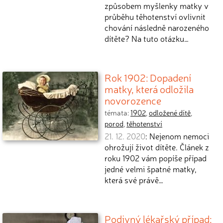
způsobem myšlenky matky v
průběhu těhotenství ovlivnit
chování následně narozeného
dítěte? Na tuto otázku…
Rok 1902: Dopadení
matky, která odložila
novorozence
témata:
1902
,
odložené dítě
,
porod
,
těhotenství
21. 12. 2020
: Nejenom nemoci
ohrožují život dítěte. Článek z
roku 1902 vám popíše případ
jedné velmi špatné matky,
která své právě…
Podivný lékařský případ: