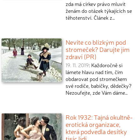
zda má církev právo mluvit
ženám do otázek týkajících se
těhotenství. Článek z…
Nevíte co blízkým pod
stromeček? Darujte jim
zdraví (PR)
19. 11. 2019
: Každoročně si
lámete hlavu nad tím, čím
obdarovat pod stromečkem
své rodiče, babičky, dědečky?
Nezoufejte, zde Vám dáme…
Rok 1932: Tajná okultně-
erotická organizace,
která podvedla desítky
tisíc lidí