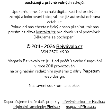
pocházejí z právně volných zdrojů.
Upozorňujeme, že na naši digitalizaci historických
zdrojů a kolorování fotografií se již autorská ochrana
vztahuje!
Pokud od nás chcete nějaký obsah přebírat, tak nás
prosím nejdříve
kontaktujte
pro domluvení podmínek.
Děkujeme za pochopení.
© 2011 - 2026
Bejvávalo.cz
ISSN 2570-690X
Magazín Bejvávalo.cz je již od počátů svého fungování
v roce 2011 provozován
na originálním redakčním systému z dílny
Perpetum
web design
.
Nastavení soukromí a cookies
Doporučujeme i naše další projekty:
dřevěné dekorace
Hapík.cz
—
originální samolepky
Pieris.cz
—
magazín
Příroda.cz
—