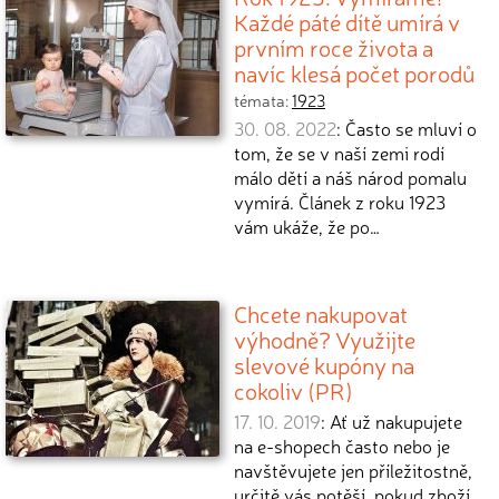
Každé páté dítě umírá v
prvním roce života a
navíc klesá počet porodů
témata:
1923
30. 08. 2022
: Často se mluví o
tom, že se v naší zemi rodí
málo dětí a náš národ pomalu
vymírá. Článek z roku 1923
vám ukáže, že po…
Chcete nakupovat
výhodně? Využijte
slevové kupóny na
cokoliv (PR)
17. 10. 2019
: Ať už nakupujete
na e-shopech často nebo je
navštěvujete jen příležitostně,
určitě vás potěší, pokud zboží,