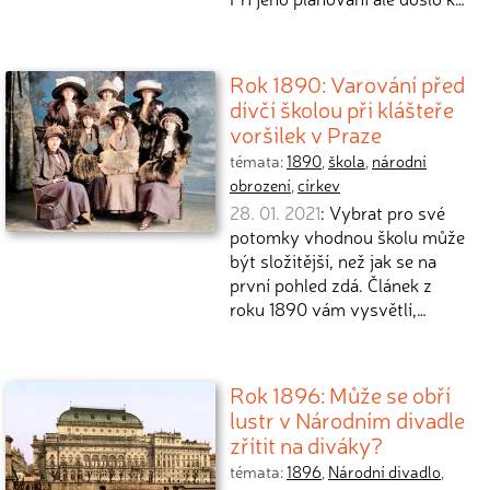
Rok 1890: Varování před
dívčí školou při klášteře
voršilek v Praze
témata:
1890
,
škola
,
národní
obrození
,
církev
28. 01. 2021
: Vybrat pro své
potomky vhodnou školu může
být složitější, než jak se na
první pohled zdá. Článek z
roku 1890 vám vysvětlí,…
Rok 1896: Může se obří
lustr v Národním divadle
zřítit na diváky?
témata:
1896
,
Národní divadlo
,