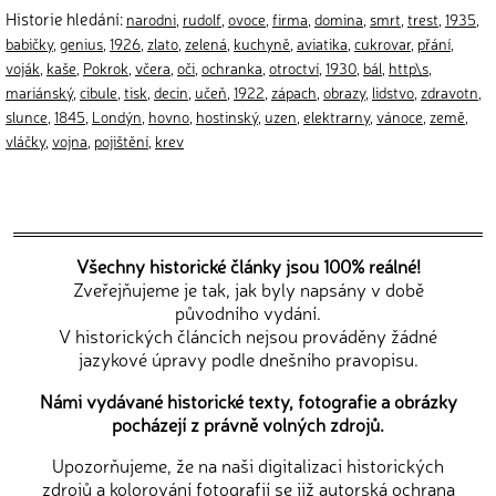
Historie hledání:
narodni
,
rudolf
,
ovoce
,
firma
,
domina
,
smrt
,
trest
,
1935
,
babičky
,
genius
,
1926
,
zlato
,
zelená
,
kuchyně
,
aviatika
,
cukrovar
,
přání
,
voják
,
kaše
,
Pokrok
,
včera
,
oči
,
ochranka
,
otroctví
,
1930
,
bál
,
http\s
,
mariánský
,
cibule
,
tisk
,
decin
,
učeň
,
1922
,
zápach
,
obrazy
,
lidstvo
,
zdravotn
,
slunce
,
1845
,
Londýn
,
hovno
,
hostinský
,
uzen
,
elektrarny
,
vánoce
,
země
,
vláčky
,
vojna
,
pojištění
,
krev
Všechny historické články jsou 100% reálné!
Zveřejňujeme je tak, jak byly napsány v době
původního vydání.
V historických článcích nejsou prováděny žádné
jazykové úpravy podle dnešního pravopisu.
Námi vydávané historické texty, fotografie a obrázky
pocházejí z právně volných zdrojů.
Upozorňujeme, že na naši digitalizaci historických
zdrojů a kolorování fotografií se již autorská ochrana