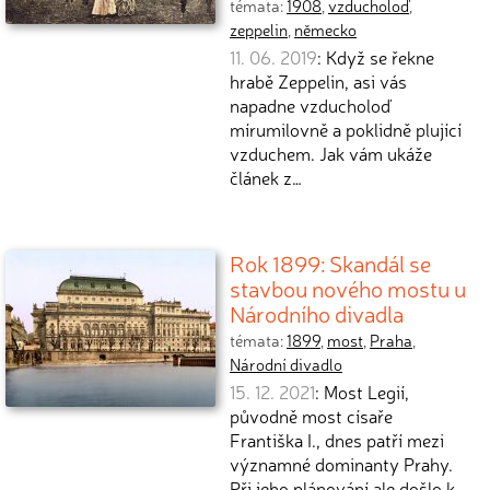
témata:
1908
,
vzducholoď
,
zeppelin
,
německo
11. 06. 2019
: Když se řekne
hrabě Zeppelin, asi vás
napadne vzducholoď
mírumilovně a poklidně plující
vzduchem. Jak vám ukáže
článek z…
Rok 1899: Skandál se
stavbou nového mostu u
Národního divadla
témata:
1899
,
most
,
Praha
,
Národní divadlo
15. 12. 2021
: Most Legií,
původně most císaře
Františka I., dnes patří mezi
významné dominanty Prahy.
Při jeho plánování ale došlo k…