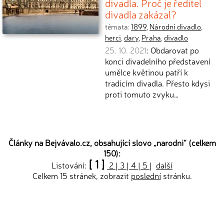
divadla. Proč je ředitel
divadla zakázal?
témata:
1899
,
Národní divadlo
,
herci
,
dary
,
Praha
,
divadlo
25. 10. 2021
: Obdarovat po
konci divadelního představení
umělce květinou patří k
tradicím divadla. Přesto kdysi
proti tomuto zvyku…
Články na Bejvávalo.cz, obsahující slovo „
narodni
“ (celkem
150):
[ 1 ]
Listování:
2
|
3
|
4
|
5
|
další
Celkem 15 stránek, zobrazit
poslední
stránku.