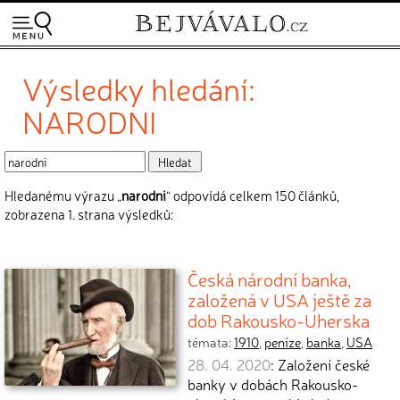
Výsledky hledání:
NARODNI
Hledanému výrazu „
narodni
“ odpovídá celkem 150 článků,
zobrazena 1. strana výsledků:
Česká národní banka,
založená v USA ještě za
dob Rakousko-Uherska
témata:
1910
,
peníze
,
banka
,
USA
28. 04. 2020
: Založení české
banky v dobách Rakousko-