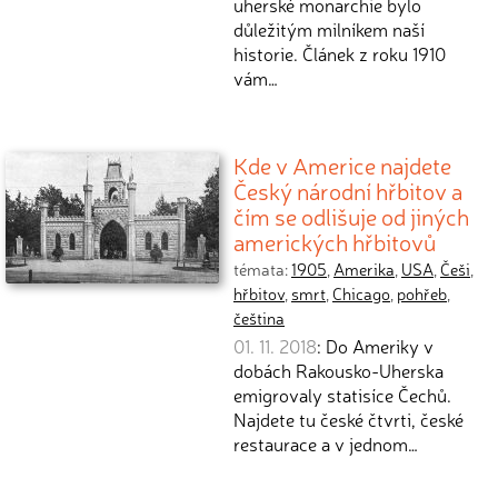
uherské monarchie bylo
důležitým milníkem naší
historie. Článek z roku 1910
vám…
Kde v Americe najdete
Český národní hřbitov a
čím se odlišuje od jiných
amerických hřbitovů
témata:
1905
,
Amerika
,
USA
,
Češi
,
hřbitov
,
smrt
,
Chicago
,
pohřeb
,
čeština
01. 11. 2018
: Do Ameriky v
dobách Rakousko-Uherska
emigrovaly statisíce Čechů.
Najdete tu české čtvrti, české
restaurace a v jednom…