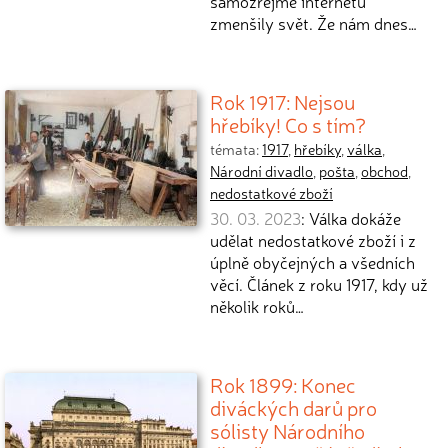
samozřejmě internetu
zmenšily svět. Že nám dnes…
Rok 1917: Nejsou
hřebíky! Co s tím?
témata:
1917
,
hřebíky
,
válka
,
Národní divadlo
,
pošta
,
obchod
,
nedostatkové zboží
30. 03. 2023
: Válka dokáže
udělat nedostatkové zboží i z
úplně obyčejných a všedních
věcí. Článek z roku 1917, kdy už
několik roků…
Rok 1899: Konec
diváckých darů pro
sólisty Národního