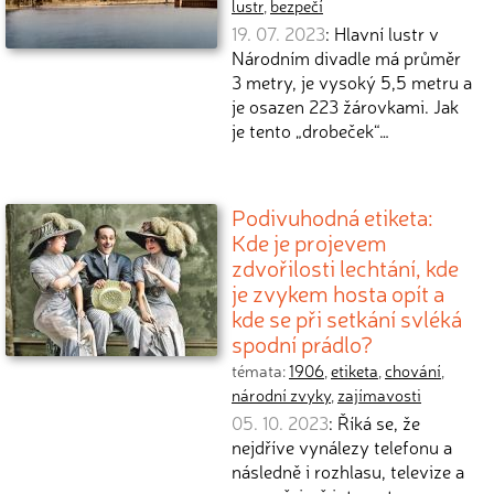
lustr
,
bezpečí
19. 07. 2023
: Hlavní lustr v
Národním divadle má průměr
3 metry, je vysoký 5,5 metru a
je osazen 223 žárovkami. Jak
je tento „drobeček“…
Podivuhodná etiketa:
Kde je projevem
zdvořilosti lechtání, kde
je zvykem hosta opít a
kde se při setkání svléká
spodní prádlo?
témata:
1906
,
etiketa
,
chování
,
národní zvyky
,
zajímavosti
05. 10. 2023
: Říká se, že
nejdříve vynálezy telefonu a
následně i rozhlasu, televize a