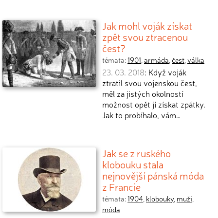
Jak mohl voják získat
zpět svou ztracenou
čest?
témata:
1901
,
armáda
,
čest
,
válka
23. 03. 2018
: Když voják
ztratil svou vojenskou čest,
měl za jistých okolností
možnost opět jí získat zpátky.
Jak to probíhalo, vám…
Jak se z ruského
klobouku stala
nejnovější pánská móda
z Francie
témata:
1904
,
klobouky
,
muži
,
móda