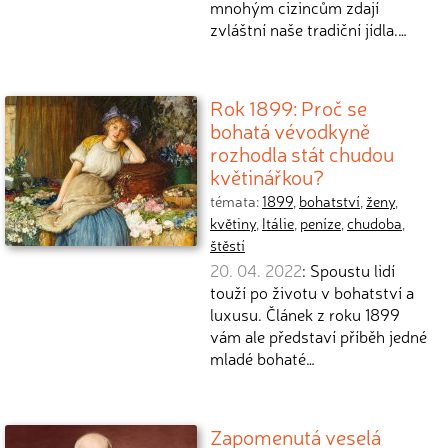
mnohým cizincům zdají
zvláštní naše tradiční jídla.…
Rok 1899: Proč se
bohatá vévodkyně
rozhodla stát chudou
květinářkou?
témata:
1899
,
bohatství
,
ženy
,
květiny
,
Itálie
,
peníze
,
chudoba
,
štěstí
20. 04. 2022
: Spoustu lidí
touží po životu v bohatství a
luxusu. Článek z roku 1899
vám ale představí příběh jedné
mladé bohaté…
Zapomenutá veselá