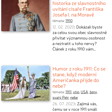
historka ze slavnostního
uvítání císaře Františka
Josefa I. na Moravě
témata:
1910
12. 02. 2020
: Dokázali byste
za celou svou obec slavnostně
přivítat významnou osobnost
a neztratit u toho nervy?
Článek z roku 1910 vám…
Humor z roku 1911: Co se
stane, když moderní
Američanka přijde do
nebe?
témata:
1911
,
vtip
,
USA
,
ženy
,
svatý Petr
,
nebe
26. 07. 2023
: Zajímá vás,
čemu se v roce 1911 smáli