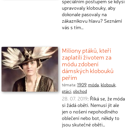
speciálním postupem se kdysi
upravovaly klobouky, aby
dokonale pasovaly na
zákazníkovu hlavu? Seznámí
vás s tím…
Miliony ptáků, kteří
zaplatili životem za
módu zdobení
dámských klobouků
peřím
témata:
1909
,
móda
,
klobouk
,
ptáci
,
obchod
28. 07. 2019
: Říká se, že móda
si žádá oběti. Nemusí jít ale
jen o nošení nepohodlného
oblečení nebo bot, někdy to
jsou skutečné oběti…