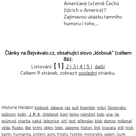
Američané (včetně Čechů
žijících v Americe)?
Zajímavou ukázku tamního
humoru i toho,…
Články na Bejvávalo.cz, obsahující slovo „
klobouk
“ (celkem
86):
[ 1 ]
Listování:
2
|
3
|
4
|
5
|
další
Celkem 9 stránek, zobrazit
poslední
stránku.
Historie hledání:
klobouk
,
zábava
,
ras
,
pull
,
brambor
,
miluj
,
Slovensko
,
poštovn
,
kolín
,
ＪＲＡ
,
chlebové
,
koni
,
bojov
,
náměstí
,
kolo
,
vna
,
i le
,
průmysl
,
charita
,
nahá
,
železnice
,
uhl
,
test
,
přibyslav
,
klob
,
domov
,
milionař
,
věda
,
Rusko
,
ilbe
,
krimi
,
objev
,
telec
,
zapome
,
histori
,
žně
,
kravata
,
still
,
trick
,
karlín
,
humanita
,
zničení
,
auto
,
http\s
,
fyzické
,
motocykly
,
salám
,
Gurk
,