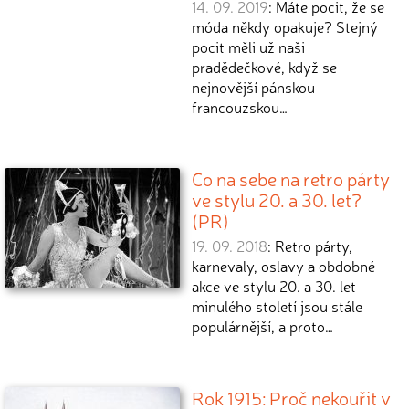
14. 09. 2019
: Máte pocit, že se
móda někdy opakuje? Stejný
pocit měli už naši
pradědečkové, když se
nejnovější pánskou
francouzskou…
Co na sebe na retro párty
ve stylu 20. a 30. let?
(PR)
19. 09. 2018
: Retro párty,
karnevaly, oslavy a obdobné
akce ve stylu 20. a 30. let
minulého století jsou stále
populárnější, a proto…
Rok 1915: Proč nekouřit v