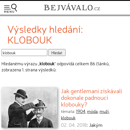
Výsledky hledání:
KLOBOUK
Hledanému výrazu „
klobouk
“ odpovídá celkem 86 článků,
zobrazena 1. strana výsledků:
Jak gentlemani získávali
dokonale padnoucí
klobouky?
témata:
1904
,
móda
,
muži
,
klobouk
02. 04. 2018
: Jakým