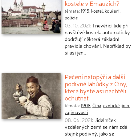
kostele v Emauzích?
témata:
1915
,
kostel
,
kouření
,
policie
03. 10. 2021
: I nevěřící lidé při
návštěvě kostela automaticky
dodržují některá základní
pravidla chování. Například by
si asi jen…
Pečení netopýři a další
podivné lahůdky z Číny,
které byste asi nechtěli
ochutnat
témata:
1908
,
Čína
,
exotické jídlo
,
zajímavosti
08. 06. 2021
: Jídelníček
vzdálených zemí se nám zdá
stejně podivný, jako se