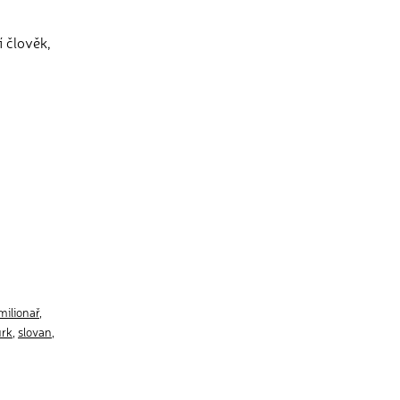
í člověk,
milionař
,
rk
,
slovan
,