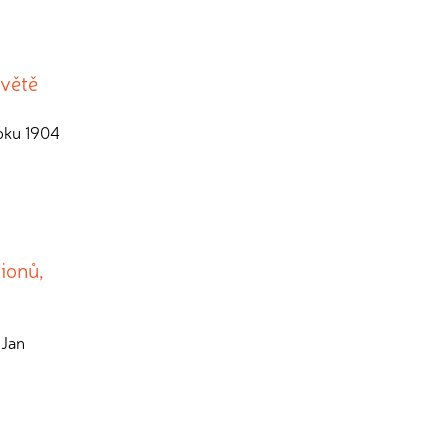
světě
roku 1904
ionů,
 Jan