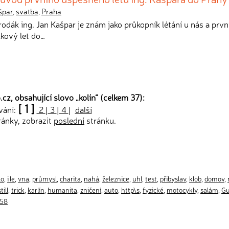
špar
,
svatba
,
Praha
rodák ing. Jan Kašpar je znám jako průkopník létání u nás a prvn
lkový let do…
cz, obsahující slovo „
kolín
“ (celkem 37):
[ 1 ]
vání:
2
|
3
|
4
|
další
ránky, zobrazit
poslední
stránku.
lo
,
i le
,
vna
,
průmysl
,
charita
,
nahá
,
železnice
,
uhl
,
test
,
přibyslav
,
klob
,
domov
,
till
,
trick
,
karlín
,
humanita
,
zničení
,
auto
,
http\s
,
fyzické
,
motocykly
,
salám
,
Gu
58