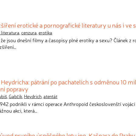
íření erotické a pornografické literatury u nás i ve 
literatura
,
cenzura
,
erotika
 že jsou dnešní filmy a časopisy plné erotiky a sexu? Článek z 
zšíření…
 Heydricha: pátrání po pachatelích s odměnou 10 mil
vní popravy
ubiš
,
Gabčík
,
Heydrich
,
atentát
 1942 podnikli v rámci operace Anthropoid českoslovenští vojáci
žnou akci, která…
důvod prvního úspěšného letu ing. Kašpara do Prahy