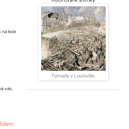
k na kole
Tornado v Louisville.
má vás,
 lidem