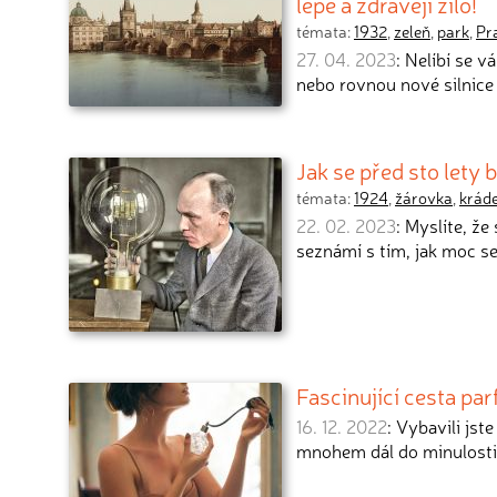
lépe a zdravěji žilo!
témata:
1932
,
zeleň
,
park
,
Pr
27. 04. 2023
: Nelíbí se 
nebo rovnou nové silnice 
Jak se před sto lety
témata:
1924
,
žárovka
,
krád
22. 02. 2023
: Myslíte, ž
seznámí s tím, jak moc s
Fascinující cesta par
16. 12. 2022
: Vybavili js
mnohem dál do minulosti,