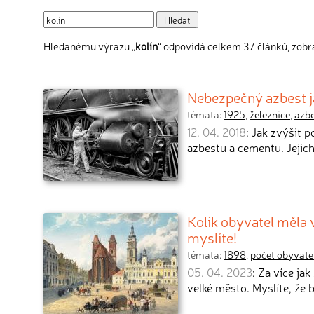
Hledanému výrazu „
kolín
“ odpovídá celkem 37 článků, zobra
Nebezpečný azbest j
témata:
1925
,
železnice
,
azbe
12. 04. 2018
: Jak zvýšit 
azbestu a cementu. Jeji
Kolik obyvatel měla 
myslíte!
témata:
1898
,
počet obyvate
05. 04. 2023
: Za více ja
velké město. Myslíte, že 