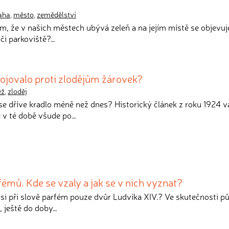
aha
,
město
,
zemědělství
vám, že v našich městech ubývá zeleň a na jejím místě se objevuj
či parkoviště?…
 bojovalo proti zlodějům žárovek?
ež
,
zloděj
e se dříve kradlo méně než dnes? Historický článek z roku 1924 v
e v té době všude po…
fémů. Kde se vzaly a jak se v nich vyznat?
te si při slově parfém pouze dvůr Ludvíka XIV.? Ve skutečnosti 
 ještě do doby…