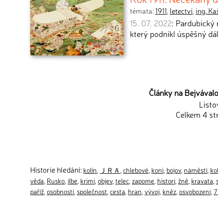
témata:
1911
,
letectví
,
ing. Ka
15. 07. 2022
: Pardubický 
který podnikl úspěšný dá
Články na Bejvávalo.
Listo
Celkem 4 st
Historie hledání:
kolín
,
ＪＲＡ
,
chlebové
,
koni
,
bojov
,
náměstí
,
ko
věda
,
Rusko
,
ilbe
,
krimi
,
objev
,
telec
,
zapome
,
histori
,
žně
,
kravata
,
s
paříž
,
osobnosti
,
společnost
,
cesta
,
hran
,
vývoj
,
kněz
,
osvobozeni
,
7