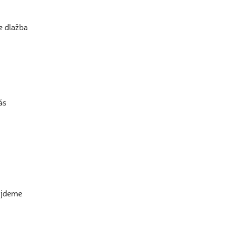
e dlažba
ás
půjdeme