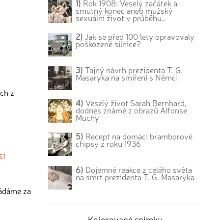
1)
Rok 1908: Veselý začátek a
smutný konec aneb mužský
sexuální život v průběhu…
2)
Jak se před 100 lety opravovaly
poškozené silnice?
3)
Tajný návrh prezidenta T. G.
Masaryka na smíření s Němci
ých z
4)
Veselý život Sarah Bernhard,
dodnes známé z obrazů Alfonse
Muchy
5)
Recept na domácí bramborové
chipsy z roku 1936
si
6)
Dojemné reakce z celého světa
na smrt prezidenta T. G. Masaryka
ládáme za
Kolorované snímky