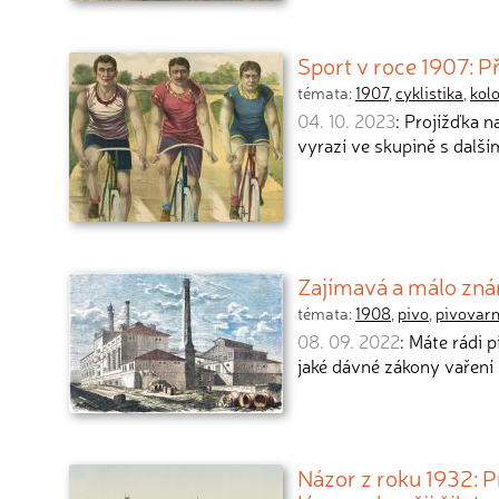
Sport v roce 1907: Př
témata:
1907
,
cyklistika
,
kol
04. 10. 2023
: Projížďka n
vyrazí ve skupině s dalším
Zajímavá a málo znám
témata:
1908
,
pivo
,
pivovarn
08. 09. 2022
: Máte rádi 
jaké dávné zákony vaření
Názor z roku 1932: Pr