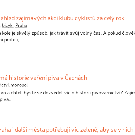
ehled zajímavých akcí klubu cyklistů za celý rok
o
,
bicykl
,
Praha
a kole je skvělý způsob, jak trávit svůj volný čas. A pokud člově
i přáteli,…
á historie vaření piva v Čechách
ictví
,
monopol
pivo a chtěli byste se dozvědět víc o historii pivovarnictví? Zají
 piva…
aha i další města potřebují víc zeleně, aby se v nich