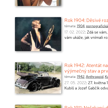
Rok 1904: Děsivé rozš
témata:
1904
,
pornografická 
17. 02. 2022
: Zdá se vám,
vám ukáže, jak vnímali ro
Rok 1942: Atentát na
výjimečný stav a pr
témata:
1942
,
Anthropoid
,
K
27. 05. 2022
: 27. května
Kubiš a Jozef Gabčík odvá
Rok 1911: Nečekaný 