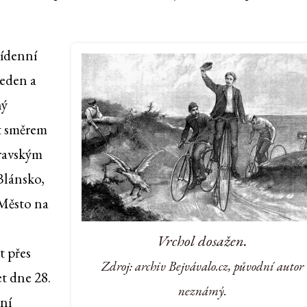
řídenní
jeden a
ný
et směrem
oravským
Blánsko,
 Město na
Vrchol dosažen.
t přes
Zdroj: archiv Bejvávalo.cz, původní autor
t dne 28.
neznámý.
tní