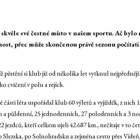
s skvěle své čestné místo v našem sportu. Ač bylo
st, přec může skončenou právě sezonu počítati
ž pěstění si klub již od několika let vytknul nejpředněj
 cvičení v polu a rejích.
é části léta uspořádal klub 60 výletů a vyjížděk, z nich 1
en a půldenní, 25 jednodenních, 27 polodenních a 3 no
 jezdců, kteří celkem ujeli 42.687 km., nečítaje v to če
 Slezska, po Solnohradsku a zejména cestu přes Vídeň