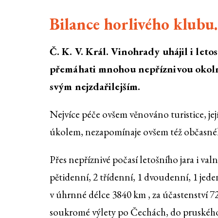
Bilance horlivého klubu.
Č. K. V. Král. Vinohrady uhájil i leto
přemáhati mnohou nepříznivou okolno
svým nejzdařilejším.
Nejvíce péče ovšem věnováno turistice, její
úkolem, nezapomínaje ovšem též občasného
Přes nepříznivé počasí letošního jara i valn
pětidenní, 2 třídenní, 1 dvoudenní, 1 jed
v úhrnné délce 3840 km , za účastenství 722
soukromé výlety po Čechách, do pruského