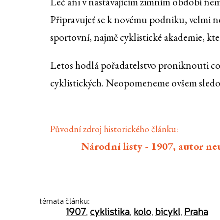
Leč ani v nastávajícím zimním období nemí
Připravujeť se k novému podniku, velmi n
sportovní, najmě cyklistické akademie, kte
Letos hodlá pořadatelstvo proniknouti co
cyklistických. Neopomeneme ovšem sledova
Původní zdroj historického článku:
Národní listy - 1907, autor n
témata článku:
1907
cyklistika
kolo
bicykl
Praha
,
,
,
,