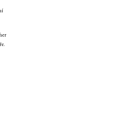
ní
her
ře.