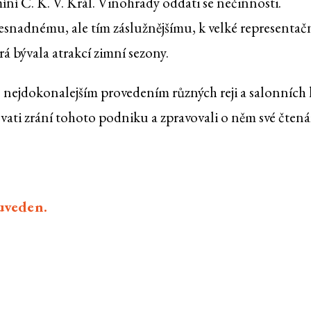
ní Č. K. V. Král. Vinohrady oddati se nečinnosti.
esnadnému, ale tím záslužnějšímu, k velké representač
rá bývala atrakcí zimní sezony.
 nejdokonalejším provedením různých reji a salonních 
ti zrání tohoto podniku a zpravovali o něm své čtená
euveden.