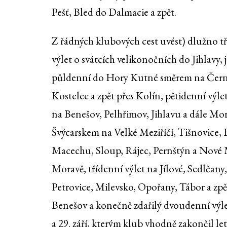
Pešť, Bled do Dalmacie a zpět.
Z řádných klubových cest uvést) dlužno t
výlet o svátcích velikonočních do Jihlavy, 
půldenní do Hory Kutné směrem na Čer
Kostelec a zpět přes Kolín, pětidenní výl
na Benešov, Pelhřimov, Jihlavu a dále M
Švýcarskem na Velké Meziříčí, Tišnovice, 
Macechu, Sloup, Rájec, Pernštýn a Nové
Moravě, třídenní výlet na Jílové, Sedlčany,
Petrovice, Milevsko, Opořany, Tábor a zpě
Benešov a konečně zdařilý dvoudenní výle
a 29. září, kterým klub vhodně zakončil le