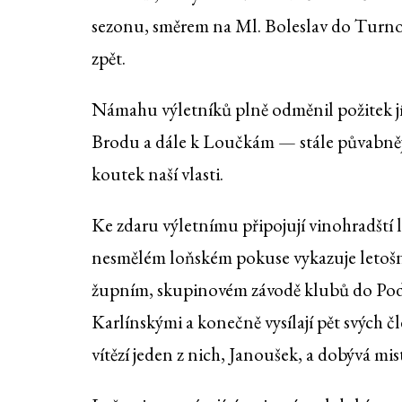
sezonu, směrem na Ml. Boleslav do Turno
zpět.
Námahu výletníků plně odměnil požitek j
Brodu a dále k Loučkám — stále půvabnější.
koutek naší vlasti.
Ke zdaru výletnímu připojují vinohradští 
nesmělém loňském pokuse vykazuje letošn
župním, skupinovém závodě klubů do Podě
Karlínskými a konečně vysílají pět svých č
vítězí jeden z nich, Janoušek, a dobývá mi