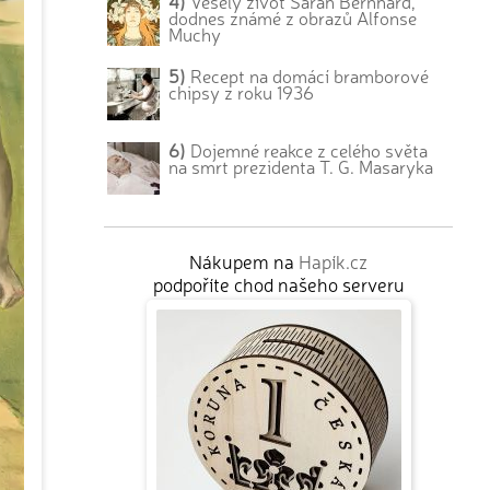
4)
Veselý život Sarah Bernhard,
dodnes známé z obrazů Alfonse
Muchy
5)
Recept na domácí bramborové
chipsy z roku 1936
6)
Dojemné reakce z celého světa
na smrt prezidenta T. G. Masaryka
Nákupem na
Hapík.cz
podpoříte chod našeho serveru