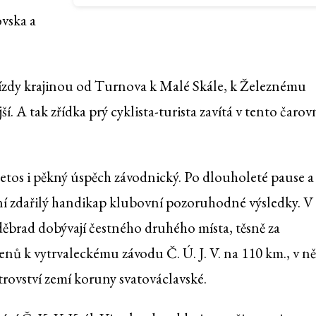
vska a
ízdy krajinou od Turnova k Malé Skále, k Železnému
 A tak zřídka prý cyklista-turista zavítá v tento čarov
letos i pěkný úspěch závodnický. Po dlouholeté pause a
í zdařilý handikap klubovní pozoruhodné výsledky. V
brad dobývají čestného druhého místa, těsně za
lenů k vytrvaleckému závodu Č. Ú. J. V. na 110 km., v n
strovství zemí koruny svatováclavské.