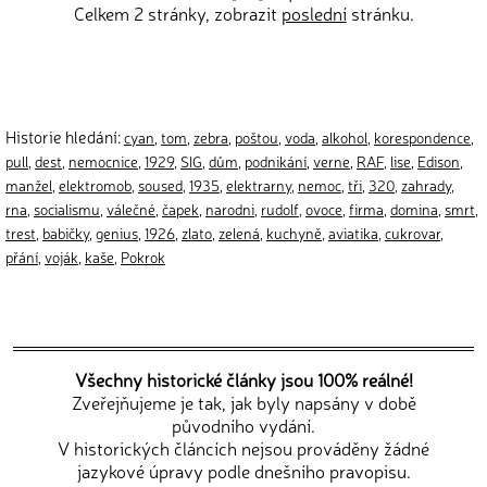
Celkem 2 stránky, zobrazit
poslední
stránku.
Historie hledání:
cyan
,
tom
,
zebra
,
poštou
,
voda
,
alkohol
,
korespondence
,
pull
,
dest
,
nemocnice
,
1929
,
SIG
,
dům
,
podnikání
,
verne
,
RAF
,
lise
,
Edison
,
manžel
,
elektromob
,
soused
,
1935
,
elektrarny
,
nemoc
,
tři
,
320
,
zahrady
,
rna
,
socialismu
,
válečné
,
čapek
,
narodni
,
rudolf
,
ovoce
,
firma
,
domina
,
smrt
,
trest
,
babičky
,
genius
,
1926
,
zlato
,
zelená
,
kuchyně
,
aviatika
,
cukrovar
,
přání
,
voják
,
kaše
,
Pokrok
Všechny historické články jsou 100% reálné!
Zveřejňujeme je tak, jak byly napsány v době
původního vydání.
V historických článcích nejsou prováděny žádné
jazykové úpravy podle dnešního pravopisu.