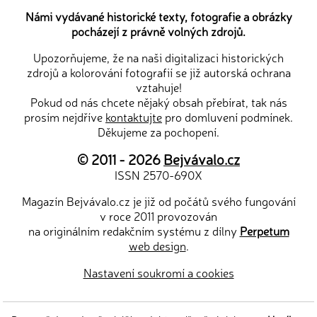
Námi vydávané historické texty, fotografie a obrázky
pocházejí z právně volných zdrojů.
Upozorňujeme, že na naši digitalizaci historických
zdrojů a kolorování fotografií se již autorská ochrana
vztahuje!
Pokud od nás chcete nějaký obsah přebírat, tak nás
prosím nejdříve
kontaktujte
pro domluvení podmínek.
Děkujeme za pochopení.
© 2011 - 2026
Bejvávalo.cz
ISSN 2570-690X
Magazín Bejvávalo.cz je již od počátů svého fungování
v roce 2011 provozován
na originálním redakčním systému z dílny
Perpetum
web design
.
Nastavení soukromí a cookies