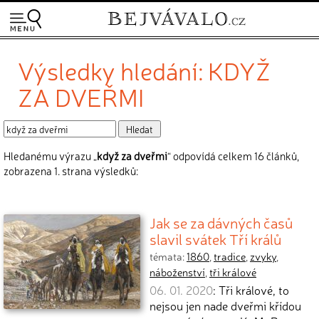
Výsledky hledání: KDYŽ
ZA DVEŘMI
Hledanému výrazu „
když za dveřmi
“ odpovídá celkem 16 článků,
zobrazena 1. strana výsledků:
Jak se za dávných časů
slavil svátek Tří králů
témata:
1860
,
tradice
,
zvyky
,
náboženství
,
tři králové
06. 01. 2020
: Tři králové, to
nejsou jen nade dveřmi křídou