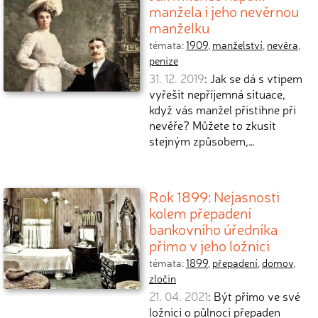
manžela i jeho nevěrnou
manželku
témata:
1909
,
manželství
,
nevěra
,
peníze
31. 12. 2019
: Jak se dá s vtipem
vyřešit nepříjemná situace,
když vás manžel přistihne při
nevěře? Můžete to zkusit
stejným způsobem,…
Rok 1899: Nejasnosti
kolem přepadení
bankovního úředníka
přímo v jeho ložnici
témata:
1899
,
přepadení
,
domov
,
zločin
21. 04. 2021
: Být přímo ve své
ložnici o půlnoci přepaden