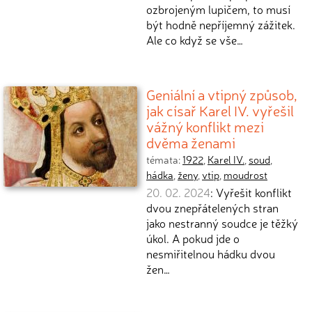
ozbrojeným lupičem, to musí
být hodně nepříjemný zážitek.
Ale co když se vše…
Geniální a vtipný způsob,
jak císař Karel IV. vyřešil
vážný konflikt mezi
dvěma ženami
témata:
1922
,
Karel IV.
,
soud
,
hádka
,
ženy
,
vtip
,
moudrost
20. 02. 2024
: Vyřešit konflikt
dvou znepřátelených stran
jako nestranný soudce je těžký
úkol. A pokud jde o
nesmiřitelnou hádku dvou
žen…