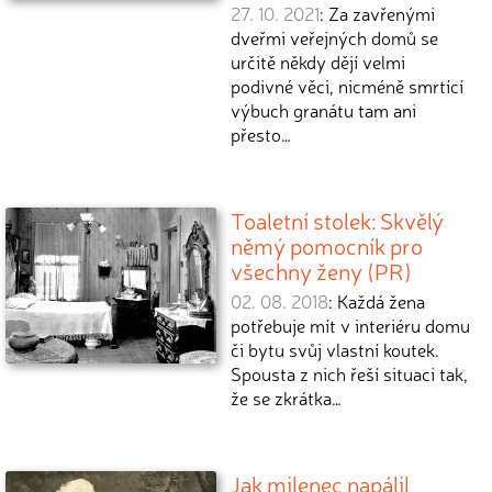
27. 10. 2021
: Za zavřenými
dveřmi veřejných domů se
určitě někdy dějí velmi
podivné věci, nicméně smrtící
výbuch granátu tam ani
přesto…
Toaletní stolek: Skvělý
němý pomocník pro
všechny ženy (PR)
02. 08. 2018
: Každá žena
potřebuje mít v interiéru domu
či bytu svůj vlastní koutek.
Spousta z nich řeší situaci tak,
že se zkrátka…
Jak milenec napálil