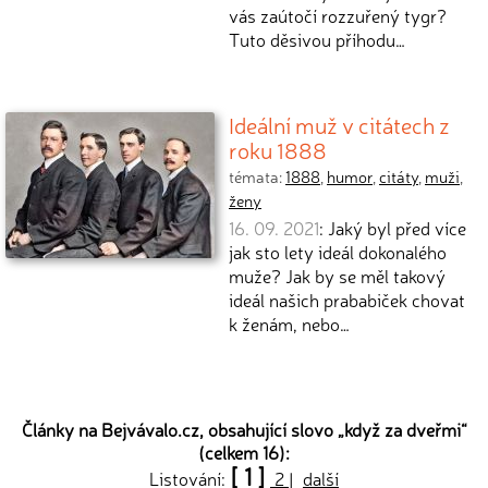
vás zaútočí rozzuřený tygr?
Tuto děsivou příhodu…
Ideální muž v citátech z
roku 1888
témata:
1888
,
humor
,
citáty
,
muži
,
ženy
16. 09. 2021
: Jaký byl před více
jak sto lety ideál dokonalého
muže? Jak by se měl takový
ideál našich prababiček chovat
k ženám, nebo…
Články na Bejvávalo.cz, obsahující slovo „
když za dveřmi
“
(celkem 16):
[ 1 ]
Listování:
2
|
další