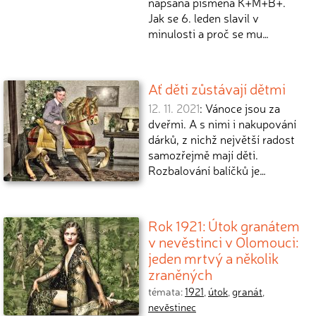
napsaná písmena K+M+B+.
Jak se 6. leden slavil v
minulosti a proč se mu…
Ať děti zůstávají dětmi
12. 11. 2021
: Vánoce jsou za
dveřmi. A s nimi i nakupování
dárků, z nichž největší radost
samozřejmě mají děti.
Rozbalování balíčků je…
Rok 1921: Útok granátem
v nevěstinci v Olomouci:
jeden mrtvý a několik
zraněných
témata:
1921
,
útok
,
granát
,
nevěstinec