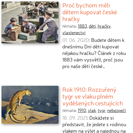
Proč bychom měli
dětem kupovat české
hračky
témata:
1883
,
děti
,
hračky
,
vlastenectví
01. 06. 2020
: Budete dětem k
dnešnímu Dni dětí kupovat
nějakou hračku? Článek z roku
1883 vám vysvětlí, proč jsou
pro naše děti české…
Rok 1910: Rozzuřený
tygr ve vlaku plném
vyděšených cestujících
témata:
1910
,
vlak
,
tygr
,
nebezpečí
18. 09. 2021
: Dokážete si
představit, že jedete s rodinou
vlakem na výlet a najednou na