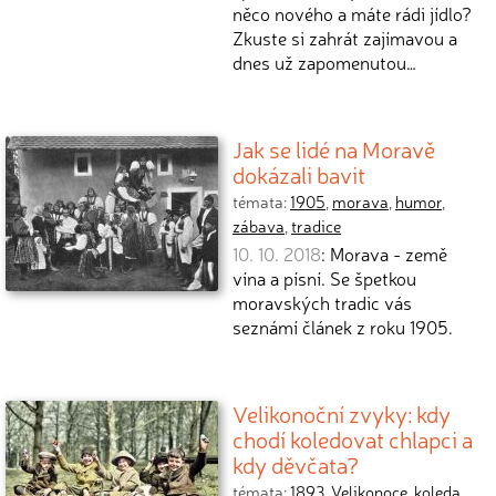
něco nového a máte rádi jídlo?
Zkuste si zahrát zajímavou a
dnes už zapomenutou…
Jak se lidé na Moravě
dokázali bavit
témata:
1905
,
morava
,
humor
,
zábava
,
tradice
10. 10. 2018
: Morava - země
vína a písní. Se špetkou
moravských tradic vás
seznámí článek z roku 1905.
Velikonoční zvyky: kdy
chodí koledovat chlapci a
kdy děvčata?
témata:
1893
,
Velikonoce
,
koleda
,