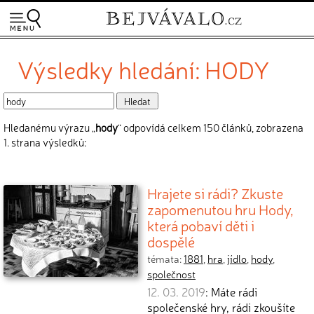
Výsledky hledání: HODY
Hledanému výrazu „
hody
“ odpovídá celkem 150 článků, zobrazena
1. strana výsledků:
Hrajete si rádi? Zkuste
zapomenutou hru Hody,
která pobaví děti i
dospělé
témata:
1881
,
hra
,
jídlo
,
hody
,
společnost
12. 03. 2019
: Máte rádi
společenské hry, rádi zkoušíte