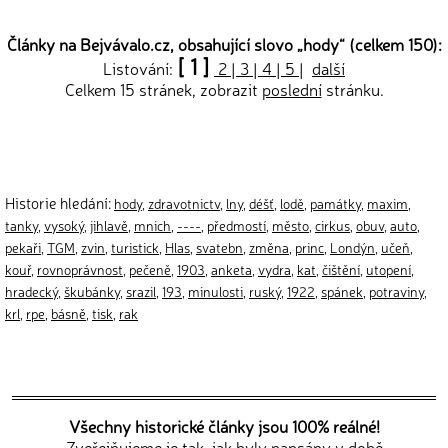
Články na Bejvávalo.cz, obsahující slovo „
hody
“ (celkem 150):
[ 1 ]
Listování:
2
|
3
|
4
|
5
|
další
Celkem 15 stránek, zobrazit
poslední
stránku.
Historie hledání:
hody
,
zdravotnictv
,
lny
,
déšť
,
lodě
,
památky
,
maxim
,
tanky
,
vysoký
,
jihlavě
,
mnich
,
----
,
předmostí
,
město
,
cirkus
,
obuv
,
auto
,
pekaři
,
TGM
,
zvin
,
turistick
,
Hlas
,
svatebn
,
změna
,
princ
,
Londýn
,
učeň
,
kouř
,
rovnoprávnost
,
pečeně
,
1903
,
anketa
,
vydra
,
kat
,
čištění
,
utopení
,
hradecký
,
škubánky
,
srazil
,
193
,
minulosti
,
ruský
,
1922
,
spánek
,
potraviny
,
krl
,
rpe
,
básně
,
tisk
,
rak
Všechny historické články jsou 100% reálné!
Zveřejňujeme je tak, jak byly napsány v době