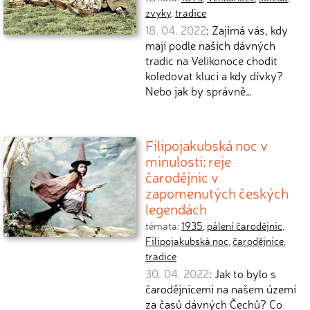
zvyky
,
tradice
18. 04. 2022
: Zajímá vás, kdy
mají podle našich dávných
tradic na Velikonoce chodit
koledovat kluci a kdy dívky?
Nebo jak by správně…
Filipojakubská noc v
minulosti: reje
čarodějnic v
zapomenutých českých
legendách
témata:
1935
,
pálení čarodějnic
,
Filipojakubská noc
,
čarodějnice
,
tradice
30. 04. 2022
: Jak to bylo s
čarodějnicemi na našem území
za časů dávných Čechů? Co