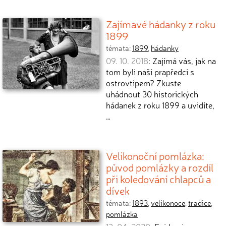
Zajímavé hádanky z roku
1899
témata:
1899
,
hádanky
09. 10. 2018
: Zajímá vás, jak na
tom byli naši prapředci s
ostrovtipem? Zkuste
uhádnout 30 historických
hádanek z roku 1899 a uvidíte,
…
Velikonoční pomlázka:
původ pomlázky a rozdíl
při koledování chlapců a
dívek
témata:
1893
,
velikonoce
,
tradice
,
pomlázka