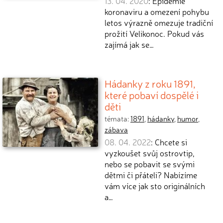
13. 04. 2020
: Epidemie
koronaviru a omezení pohybu
letos výrazně omezuje tradiční
prožití Velikonoc. Pokud vás
zajímá jak se…
Hádanky z roku 1891,
které pobaví dospělé i
děti
témata:
1891
,
hádanky
,
humor
,
zábava
08. 04. 2022
: Chcete si
vyzkoušet svůj ostrovtip,
nebo se pobavit se svými
dětmi či přáteli? Nabízíme
vám více jak sto originálních
a…