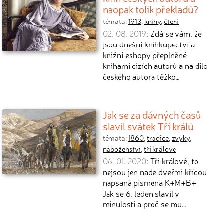
naopak tolik překladů?
témata:
1913
,
knihy
,
čtení
02. 08. 2019
: Zdá se vám, že
jsou dnešní knihkupectví a
knižní eshopy přeplněné
knihami cizích autorů a na dílo
českého autora těžko…
Jak se za dávných časů
slavil svátek Tří králů
témata:
1860
,
tradice
,
zvyky
,
náboženství
,
tři králové
06. 01. 2020
: Tři králové, to
nejsou jen nade dveřmi křídou
napsaná písmena K+M+B+.
Jak se 6. leden slavil v
minulosti a proč se mu…