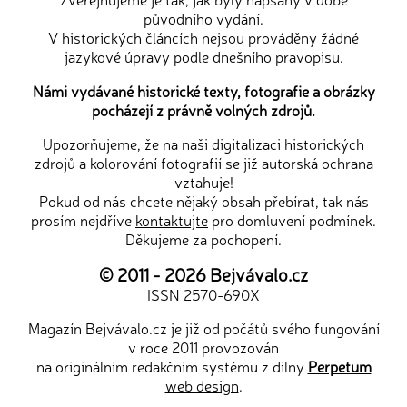
původního vydání.
V historických článcích nejsou prováděny žádné
jazykové úpravy podle dnešního pravopisu.
Námi vydávané historické texty, fotografie a obrázky
pocházejí z právně volných zdrojů.
Upozorňujeme, že na naši digitalizaci historických
zdrojů a kolorování fotografií se již autorská ochrana
vztahuje!
Pokud od nás chcete nějaký obsah přebírat, tak nás
prosím nejdříve
kontaktujte
pro domluvení podmínek.
Děkujeme za pochopení.
© 2011 - 2026
Bejvávalo.cz
ISSN 2570-690X
Magazín Bejvávalo.cz je již od počátů svého fungování
v roce 2011 provozován
na originálním redakčním systému z dílny
Perpetum
web design
.