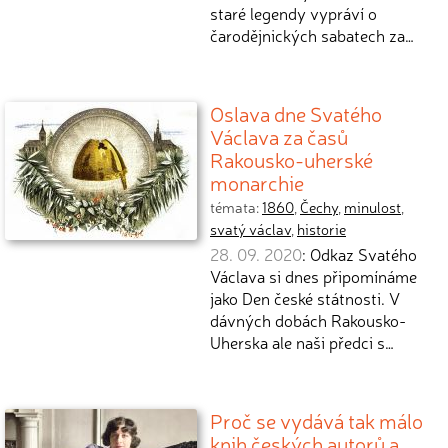
staré legendy vypráví o
čarodějnických sabatech za…
Oslava dne Svatého
Václava za časů
Rakousko-uherské
monarchie
témata:
1860
,
Čechy
,
minulost
,
svatý václav
,
historie
28. 09. 2020
: Odkaz Svatého
Václava si dnes připomínáme
jako Den české státnosti. V
dávných dobách Rakousko-
Uherska ale naši předci s…
Proč se vydává tak málo
knih českých autorů a