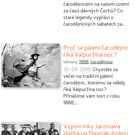
čarodějnicemi na našem území
za časů dávných Čechů? Co
staré legendy vypráví o
čarodějnických sabatech za…
Proč se pálení čarodějnic
říká Valpuržina noc?
témata:
1888
,
čarodějnice
30. 04. 2018
: Chystáte se
večer na tradiční pálení
čarodějnic, kterému se někdy
říká Valpuržina noc?
Přinášíme vám text z roku
1888,…
Vzpomínky Jaroslava
Haška na filipojakubskou