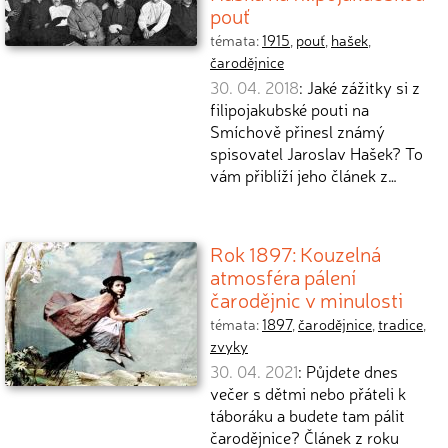
pouť
témata:
1915
,
pouť
,
hašek
,
čarodějnice
30. 04. 2018
: Jaké zážitky si z
filipojakubské pouti na
Smíchově přinesl známý
spisovatel Jaroslav Hašek? To
vám přiblíží jeho článek z…
Rok 1897: Kouzelná
atmosféra pálení
čarodějnic v minulosti
témata:
1897
,
čarodějnice
,
tradice
,
zvyky
30. 04. 2021
: Půjdete dnes
večer s dětmi nebo přáteli k
táboráku a budete tam pálit
čarodějnice? Článek z roku