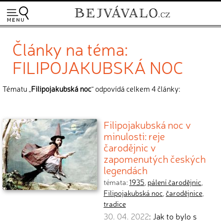
Články na téma:
FILIPOJAKUBSKÁ NOC
Tématu „
Filipojakubská noc
“ odpovídá celkem 4 články:
Filipojakubská noc v
minulosti: reje
čarodějnic v
zapomenutých českých
legendách
témata:
1935
,
pálení čarodějnic
,
Filipojakubská noc
,
čarodějnice
,
tradice
30. 04. 2022
: Jak to bylo s