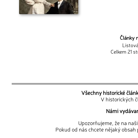
Články n
Listov
Celkem 21 st
Všechny historické člán
V historických 
Námi vydávané
Upozorňujeme, že na naši d
Pokud od nás chcete nějaký obsah p