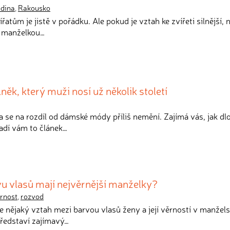
odina
,
Rakousko
ířatům je jistě v pořádku. Ale pokud je vztah ke zvířeti silnější,
o manželkou…
ěk, který muži nosí už několik století
 se na rozdíl od dámské módy příliš nemění. Zajímá vás, jak dl
adí vám to článek…
u vlasů mají nejvěrnější manželky?
rnost
,
rozvod
 je nějaký vztah mezi barvou vlasů ženy a její věrností v manžel
ředstaví zajímavý…