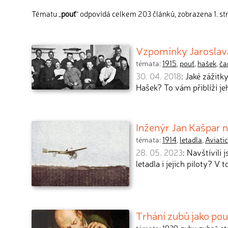
Tématu „
pouť
“ odpovídá celkem 203 článků, zobrazena 1. st
Vzpomínky Jaroslava
témata:
1915
,
pouť
,
hašek
,
ča
30. 04. 2018
: Jaké zážitk
Hašek? To vám přiblíží je
Inženýr Jan Kašpar n
témata:
1914
,
letadla
,
Aviati
28. 05. 2023
: Navštívili
letadla i jejich piloty? V
Trhání zubů jako po