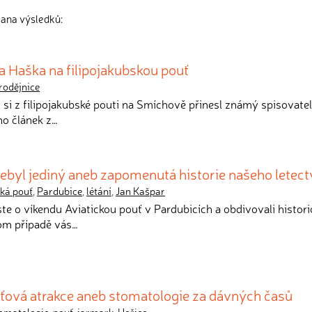
rana výsledků:
 Haška na filipojakubskou pouť
rodějnice
y si z filipojakubské pouti na Smíchově přinesl známý spisovatel
ho článek z…
ebyl jediný aneb zapomenutá historie našeho letect
cká pouť
,
Pardubice
,
létání
,
Jan Kašpar
 jste o víkendu Aviatickou pouť v Pardubicích a obdivovali histor
 tom případě vás…
uťová atrakce aneb stomatologie za dávných časů