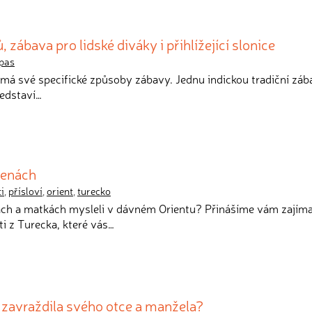
, zábava pro lidské diváky i přihlížející slonice
pas
má své specifické způsoby zábavy. Jednu indickou tradiční záb
ředstaví…
ženách
i
,
přísloví
,
orient
,
turecko
nách a matkách mysleli v dávném Orientu? Přinášíme vám zajím
ti z Turecka, které vás…
 zavraždila svého otce a manžela?