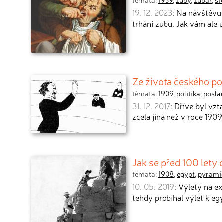
témata:
1939
,
zuby
,
zubař
,
st
19. 12. 2023
: Na návštěvu 
trhání zubu. Jak vám ale 
Ze života českého p
témata:
1909
,
politika
,
posla
31. 12. 2017
: Dříve byl vz
zcela jiná než v roce 190
Jak se před 100 lety
témata:
1908
,
egypt
,
pyrami
10. 05. 2019
: Výlety na e
tehdy probíhal výlet k e