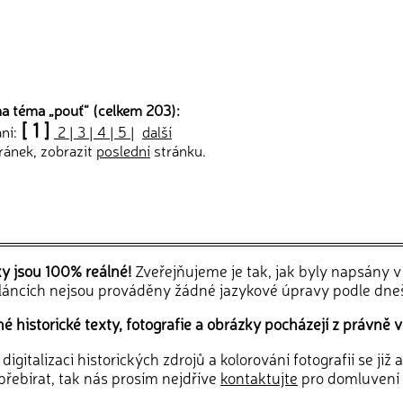
a téma „
pouť
“ (celkem 203):
[ 1 ]
ání:
2
|
3
|
4
|
5
|
další
ránek, zobrazit
poslední
stránku.
ky jsou 100% reálné!
Zveřejňujeme je tak, jak byly napsány 
článcích nejsou prováděny žádné jazykové úpravy podle dne
 historické texty, fotografie a obrázky pocházejí z právně v
igitalizaci historických zdrojů a kolorování fotografií se již
řebírat, tak nás prosím nejdříve
kontaktujte
pro domluvení