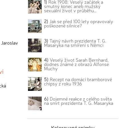
1)
Rok 1908: Veselý začátek a
smutný konec aneb mužský
sexuální život v průběhu…
2)
Jak se před 100 lety opravovaly
poškozené silnice?
3)
Tajný návrh prezidenta T. G.
 Jaroslav
Masaryka na smíření s Němci
4)
Veselý život Sarah Bernhard,
dodnes známé z obrazů Alfonse
Muchy
ví
5)
Recept na domácí bramborové
chipsy z roku 1936
ická
6)
Dojemné reakce z celého světa
na smrt prezidenta T. G. Masaryka
Kolorované snímky