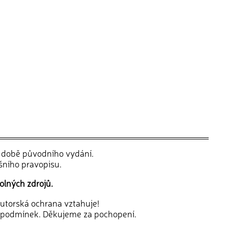
v době původního vydání.
šního pravopisu.
olných zdrojů.
 autorská ochrana vztahuje!
 podmínek. Děkujeme za pochopení.