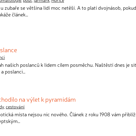
omatologie
,
pouť
,
jarmark
,
Hořice
u zubaře se většina lidí moc netěší. A to platí dvojnásob, pokud
ukáže článek…
oslance
nci
tah našich poslanců k lidem cílem posměchu. Naštěstí dnes je si
9 a poslanci…
 chodilo na výlet k pyramidám
dy
,
cestování
xotická místa nejsou nic nového. Článek z roku 1908 vám přiblíží
gyptským…