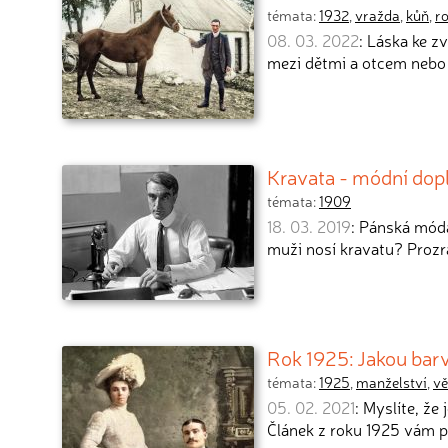
témata:
1932
,
vražda
,
kůň
,
r
08. 03. 2022
: Láska ke zv
mezi dětmi a otcem neb
Kravata - módní dopln
témata:
1909
18. 03. 2019
: Pánská móda
muži nosí kravatu? Prozr
Rok 1925: Jakou barv
témata:
1925
,
manželství
,
vě
05. 02. 2021
: Myslíte, že
Článek z roku 1925 vám p