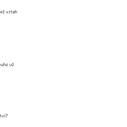
 než vztah
ouho už
ství?