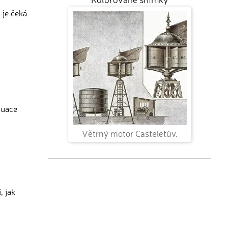
 je čeká
tuace
Větrný motor Casteletův.
, jak