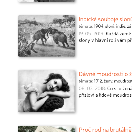
Indické souboje slonů
témata:
1904
,
sloni
,
indie
,
zá
19. 05. 2019
: Každá země 
slony v hlavní roli vám p
Dávné moudrosti o 
témata:
1912
,
ženy
,
moudrost
08. 03. 2018
: Co si o že
přísloví a lidové moudros
Proč rodina brutálně