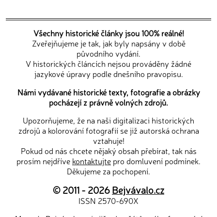
Všechny historické články jsou 100% reálné!
Zveřejňujeme je tak, jak byly napsány v době
původního vydání.
V historických článcích nejsou prováděny žádné
jazykové úpravy podle dnešního pravopisu.
Námi vydávané historické texty, fotografie a obrázky
pocházejí z právně volných zdrojů.
Upozorňujeme, že na naši digitalizaci historických
zdrojů a kolorování fotografií se již autorská ochrana
vztahuje!
Pokud od nás chcete nějaký obsah přebírat, tak nás
prosím nejdříve
kontaktujte
pro domluvení podmínek.
Děkujeme za pochopení.
© 2011 - 2026
Bejvávalo.cz
ISSN 2570-690X