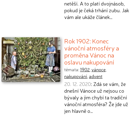
netěší. A to platí dvojnásob,
pokud je čeká trhání zubu. Jak
vám ale ukáže článek…
Rok 1902: Konec
vánoční atmosféry a
proměna Vánoc na
oslavu nakupování
témata:
1902
,
vánoce
,
nakupování
,
advent
20. 12. 2020
: Zdá se vám, že
dnešní Vánoce už nejsou co
bývaly a jim chybí ta tradiční
vánoční atmosféra? Že jde už
jen hlavně o…