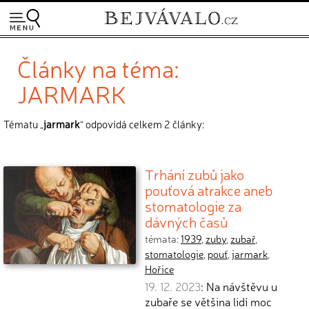
Články na téma:
JARMARK
Tématu „
jarmark
“ odpovídá celkem 2 články:
Trhání zubů jako
pouťová atrakce aneb
stomatologie za
dávných časů
témata:
1939
,
zuby
,
zubař
,
stomatologie
,
pouť
,
jarmark
,
Hořice
19. 12. 2023
: Na návštěvu u
zubaře se většina lidí moc