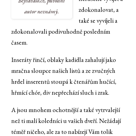
Bejvávalo.cz, původní
zdokonalovat, a
autor neznámý.
také se vyvíjeli a
zdokonalovali podivuhodně posledním
časem.
Inseráty řinčí, oblaky kadidla zahalují jako
mračna sloupce našich listů a ze zvučných
hrdel inserentů stoupá k čtenářům hučící,
hřmící chór, div nepřechází sluch i zrak.
A jsou mnohem ochotnější a také vytrvalejší
než ti malí koledníci u vašich dveří. Nežádají
téměř ničeho, ale za to nabízejí Vám tolik