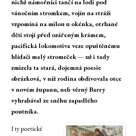
nichž námořníci tančí na lodi pod
vánočním stromkem, vojín na stráži
vzpomíná na milou u okénka, otrhané
děti stojí před ozářeným krámem,
pacifická lokomotiva veze opuštěnému
hlídači malý stromeček — už i tady
zmizela ta stará, dojemná poesie
obrázková, v níž rodina obdivovala otce
v novém županu, neb věrný Barry
vyhrabával ze sněhu zapadlého
poutníka.
I ty poetické