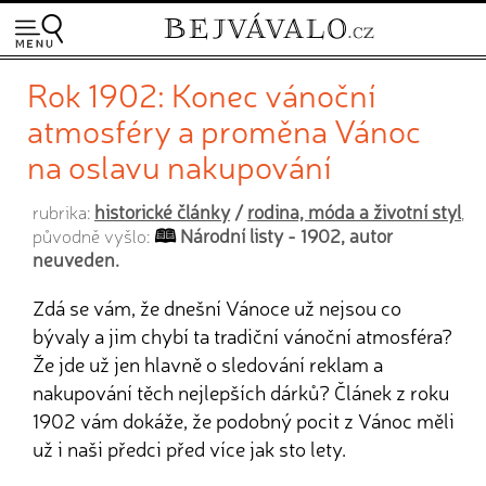
Rok 1902: Konec vánoční
atmosféry a proměna Vánoc
na oslavu nakupování
historické články
/
rodina, móda a životní styl
rubrika:
,
Národní listy - 1902, autor
původně vyšlo:
neuveden.
Zdá se vám, že dnešní Vánoce už nejsou co
bývaly a jim chybí ta tradiční vánoční atmosféra?
Že jde už jen hlavně o sledování reklam a
nakupování těch nejlepších dárků? Článek z roku
1902 vám dokáže, že podobný pocit z Vánoc měli
už i naši předci před více jak sto lety.