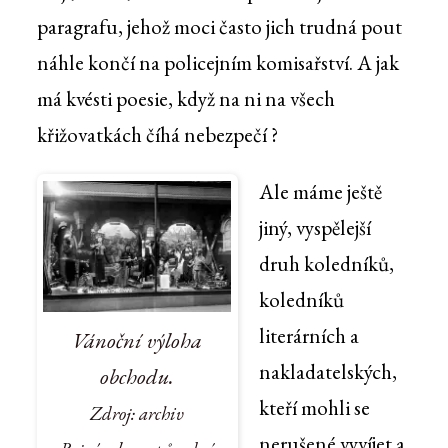
paragrafu, jehož moci často jich trudná pout
náhle končí na policejním komisařství. A jak
má kvésti poesie, když na ni na všech
křižovatkách číhá nebezpečí ?
Ale máme ještě
jiný, vyspělejší
druh koledníků,
koledníků
literárních a
Vánoční výloha
nakladatelských,
obchodu.
kteří mohli se
Zdroj: archiv
nerušené vyvíjet a