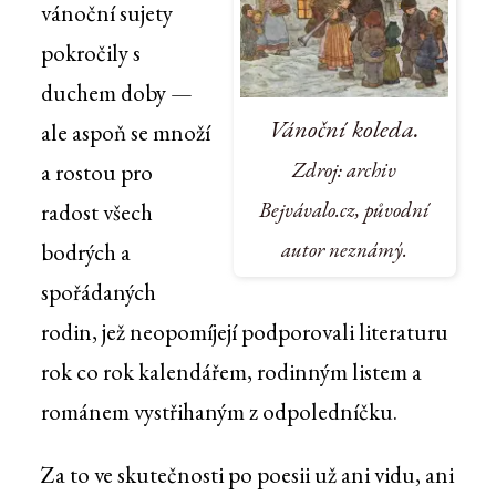
vánoční sujety
pokročily s
duchem doby —
Vánoční koleda.
ale aspoň se množí
Zdroj: archiv
a rostou pro
Bejvávalo.cz, původní
radost všech
autor neznámý.
bodrých a
spořádaných
rodin, jež neopomíjejí podporovali literaturu
rok co rok kalendářem, rodinným listem a
románem vystřihaným z odpoledníčku.
Za to ve skutečnosti po poesii už ani vidu, ani