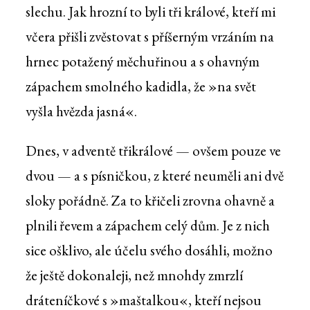
slechu. Jak hrozní to byli tři králové, kteří mi
včera přišli zvěstovat s příšerným vrzáním na
hrnec potažený měchuřinou a s ohavným
zápachem smolného kadidla, že »na svět
vyšla hvězda jasná«.
Dnes, v adventě třikrálové — ovšem pouze ve
dvou — a s písničkou, z které neuměli ani dvě
sloky pořádně. Za to křičeli zrovna ohavně a
plnili řevem a zápachem celý dům. Je z nich
sice ošklivo, ale účelu svého dosáhli, možno
že ještě dokonaleji, než mnohdy zmrzlí
dráteníčkové s »maštalkou«, kteří nejsou