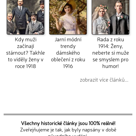
Kdy muži
Jarní módní
Rada z roku
začínají
trendy
1914: Ženy,
stárnout? Takhle
dámského
neberte si muže
to viděly ženy v
oblečení z roku
se smyslem pro
roce 1918
1916
humor!
zobrazit více článků...
Všechny historické články jsou 100% reálné!
Zveřejňujeme je tak, jak byly napsány v době
původního vydání.