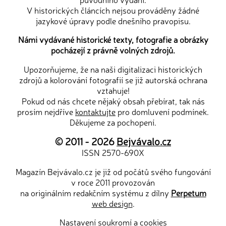
V historických článcích nejsou prováděny žádné
jazykové úpravy podle dnešního pravopisu.
Námi vydávané historické texty, fotografie a obrázky
pocházejí z právně volných zdrojů.
Upozorňujeme, že na naši digitalizaci historických
zdrojů a kolorování fotografií se již autorská ochrana
vztahuje!
Pokud od nás chcete nějaký obsah přebírat, tak nás
prosím nejdříve
kontaktujte
pro domluvení podmínek.
Děkujeme za pochopení.
© 2011 - 2026
Bejvávalo.cz
ISSN 2570-690X
Magazín Bejvávalo.cz je již od počátů svého fungování
v roce 2011 provozován
na originálním redakčním systému z dílny
Perpetum
web design
.
Nastavení soukromí a cookies