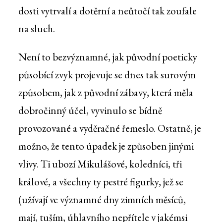
dosti vytrvalí a dotěrní a neůtočí tak zoufale
na sluch.
Není to bezvýznamné, jak původní poeticky
působící zvyk projevuje se dnes tak surovým
způsobem, jak z původní zábavy, která měla
dobročinný účel, vyvinulo se bídně
provozované a vyděračné řemeslo. Ostatně, je
možno, že tento úpadek je způsoben jinými
vlivy. Ti ubozí Mikulášové, koledníci, tři
králové, a všechny ty pestré figurky, jež se
(užívají ve významné dny zimních měsíců,
mají, tuším, úhlavního nepřítele v jakémsi