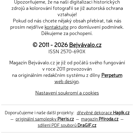
Upozorňujeme, že na naši digitalizaci historických
zdrojů a kolorování fotografií se již autorská ochrana
vztahuje!
Pokud od nás chcete nějaký obsah přebírat, tak nás
prosím nejdříve
kontaktujte
pro domluvení podmínek.
Děkujeme za pochopení.
© 2011 - 2026
Bejvávalo.cz
ISSN 2570-690X
Magazín Bejvávalo.cz je již od počátů svého fungování
v roce 2011 provozován
na originálním redakčním systému z dílny
Perpetum
web design
.
Nastavení soukromí a cookies
Doporučujeme i naše další projekty:
dřevěné dekorace
Hapík.cz
—
originální samolepky
Pieris.cz
—
magazín
Příroda.cz
—
sdílení PDF souborů
DraGIF.cz