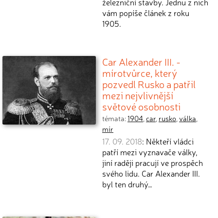
železniční stavby. Jednu z nich
vám popíše článek z roku
1905.
Car Alexander III. -
mírotvůrce, který
pozvedl Rusko a patřil
mezi nejvlivnější
světové osobnosti
témata:
1904
,
car
,
rusko
,
válka
,
mír
17. 09. 2018
: Někteří vládci
patří mezi vyznavače války,
jiní raději pracují ve prospěch
svého lidu. Car Alexander III.
byl ten druhý…