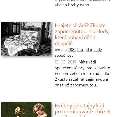
ulicích Prahy nebo…
Hrajete si rádi? Zkuste
zapomenutou hru Hody,
která pobaví děti i
dospělé
témata:
1881
,
hra
,
jídlo
,
hody
,
společnost
12. 03. 2019
: Máte rádi
společenské hry, rádi zkoušíte
něco nového a máte rádi jídlo?
Zkuste si zahrát zajímavou a
dnes už zapomenutou…
Květiny jako tajný kód
pro domlouvání schůzek