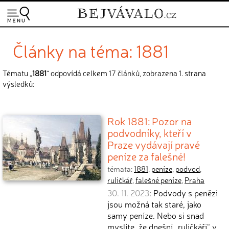
Články na téma: 1881
Tématu „
1881
“ odpovídá celkem 17 článků, zobrazena 1. strana
výsledků:
Rok 1881: Pozor na
podvodníky, kteří v
Praze vydávají pravé
peníze za falešné!
témata:
1881
,
peníze
,
podvod
,
ruličkář
,
falešné peníze
,
Praha
30. 11. 2023
: Podvody s penězi
jsou možná tak staré, jako
samy peníze. Nebo si snad
myslíte, že dnešní „ruličkáři“ v