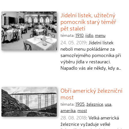
Jídelní lístek, užitečný
pomocník starý téměř
pět staletí
témata:
1910
,
jídlo
,
menu
24. 05. 2019
: Jídelní lístek
neboli menu pokládáme za
samozřejmého pomocníka při
výběru jídla v restauraci.
Napadlo vás ale někdy, kdy a…
Obří americký železniční
most
témata:
1905
,
železnice
,
usa
,
amerika
,
most
28. 08. 2018
: Velká americká
železnice vyžaduje velké