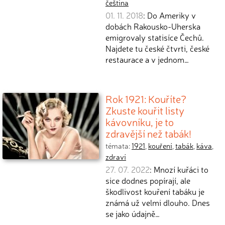
čeština
01. 11. 2018
: Do Ameriky v
dobách Rakousko-Uherska
emigrovaly statisíce Čechů.
Najdete tu české čtvrti, české
restaurace a v jednom…
Rok 1921: Kouříte?
Zkuste kouřit listy
kávovníku, je to
zdravější než tabák!
témata:
1921
,
kouření
,
tabák
,
káva
,
zdraví
27. 07. 2022
: Mnozí kuřáci to
sice dodnes popírají, ale
škodlivost kouření tabáku je
známá už velmi dlouho. Dnes
se jako údajně…