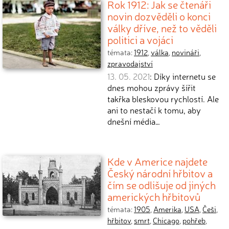
Rok 1912: Jak se čtenáři
novin dozvěděli o konci
války dříve, než to věděli
politici a vojáci
témata:
1912
,
válka
,
novináři
,
zpravodajství
13. 05. 2021
: Díky internetu se
dnes mohou zprávy šířit
takřka bleskovou rychlostí. Ale
ani to nestačí k tomu, aby
dnešní média…
Kde v Americe najdete
Český národní hřbitov a
čím se odlišuje od jiných
amerických hřbitovů
témata:
1905
,
Amerika
,
USA
,
Češi
,
hřbitov
,
smrt
,
Chicago
,
pohřeb
,