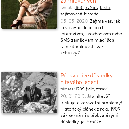
zamilovaných
témata:
1881
,
květiny
,
láska
,
zajímavosti
,
historie
05. 05. 2020
: Zajímá vás, jak
si v dávné době před
internetem, Facebookem nebo
SMS zamilovaní mladí lidé
tajně domlouvali své
schůzky?…
Překvapivé důsledky
hltavého jedení
témata:
1909
,
jídlo
,
zdraví
20. 01. 2019
: Jíte hltavě?
Riskujete zdravotní problémy!
Historický článek z roku 1909
vás seznámí s překvapivými
důsledky, jaké může…