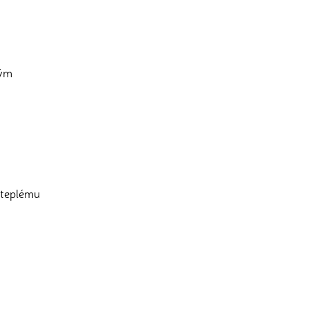
vým
t teplému