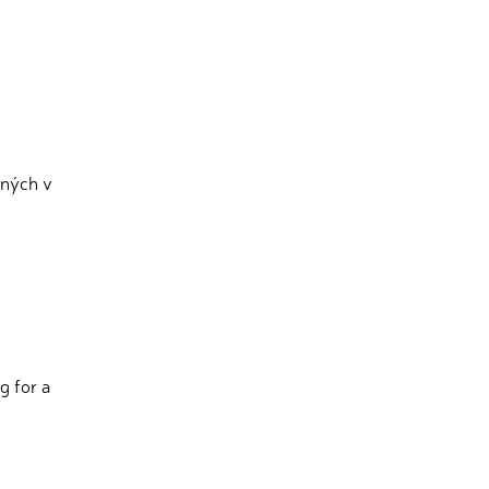
tných v
g for a