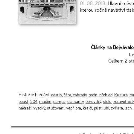
01. 08. 2018
: Hlavní měst
kterou ročně navštíví tisí
Články na Bejvávalo.
Li
Celkem 2 st
Historie hledání:
destin
,
čára
,
zahrady
,
rodin
,
přehled
,
Kultura
,
mn
poušť
,
504
,
maxim
,
pumpa
,
diamanty
,
obrovský
,
stolu
,
zdravotnict
nádraží
,
vysoký
,
otužování
,
vepř
,
pra
,
krejčí
,
půst
,
uhl
,
zvířata
,
lech