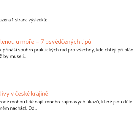
azena 1. strana výsledků:
olenou u moře – 7 osvědčených tipů
k přináší souhrn praktických rad pro všechny, kdo chtějí při plá
iž by museli…
ivy v české krajině
írodě mohou lidé najít mnoho zajímavých úkazů, které jsou důle
 něm nachází. Od…