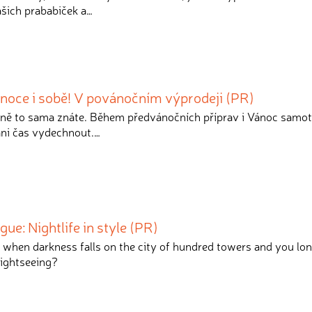
ašich prababiček a…
ánoce i sobě! V povánočním výprodeji (PR)
ně to sama znáte. Během předvánočních příprav i Vánoc samo
ani čas vydechnout.…
ue: Nightlife in style (PR)
 when darkness falls on the city of hundred towers and you lon
sightseeing?