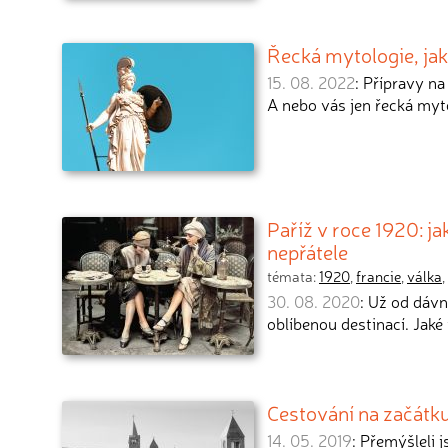
Řecká mytologie, jak
15. 08. 2022
: Přípravy n
A nebo vás jen řecká myt
Paříž v roce 1920: ja
nepřátele
témata:
1920
,
francie
,
válka
,
30. 08. 2020
: Už od dávn
oblíbenou destinací. Jaké 
Cestování na začátku
14. 05. 2019
: Přemýšleli 