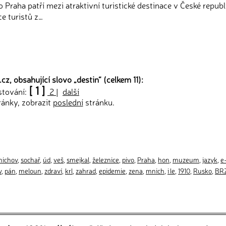
o Praha patří mezi atraktivní turistické destinace v České republ
ce turistů z…
cz, obsahující slovo „
destin
“ (celkem 11):
[ 1 ]
stování:
2
|
další
ránky, zobrazit
poslední
stránku.
ichov
,
sochař
,
úd
,
veš
,
smejkal
,
železnice
,
pivo
,
Praha
,
hon
,
muzeum
,
jazyk
,
e
v
,
pán
,
meloun
,
zdraví
,
krl
,
zahrad
,
epidemie
,
zena
,
mnich
,
i le
,
1910
,
Rusko
,
BR