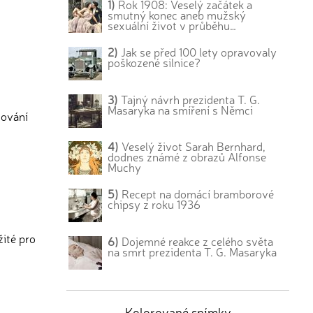
1)
Rok 1908: Veselý začátek a
smutný konec aneb mužský
sexuální život v průběhu…
2)
Jak se před 100 lety opravovaly
poškozené silnice?
3)
Tajný návrh prezidenta T. G.
Masaryka na smíření s Němci
nování
4)
Veselý život Sarah Bernhard,
dodnes známé z obrazů Alfonse
Muchy
5)
Recept na domácí bramborové
chipsy z roku 1936
žité pro
6)
Dojemné reakce z celého světa
na smrt prezidenta T. G. Masaryka
Kolorované snímky