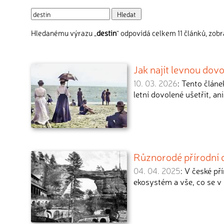
Hledanému výrazu „
destin
“ odpovídá celkem 11 článků, zobr
Jak najít levnou dov
10. 03. 2026
: Tento článe
letní dovolené ušetřit, an
Různorodé přírodní d
04. 04. 2025
: V české př
ekosystém a vše, co se v