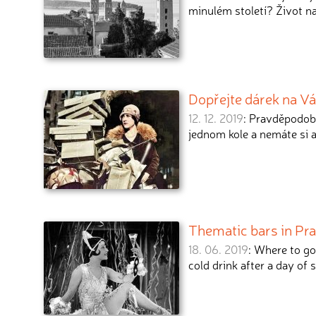
minulém století? Život n
Dopřejte dárek na V
12. 12. 2019
: Pravděpodob
jednom kole a nemáte si 
Thematic bars in Prag
18. 06. 2019
: Where to go
cold drink after a day of 