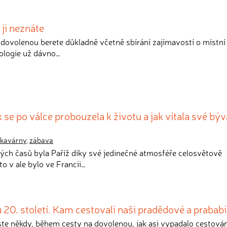
 ji neznáte
a dovolenou berete důkladně včetně sbírání zajímavostí o místní
ologie už dávno…
k se po válce probouzela k životu a jak vítala své býv
kavárny
,
zábava
ých časů byla Paříž díky své jedinečné atmosféře celosvětově
to v ale bylo ve Francii…
 20. století. Kam cestovali naši pradědové a prabab
jste někdy, během cesty na dovolenou, jak asi vypadalo cestován