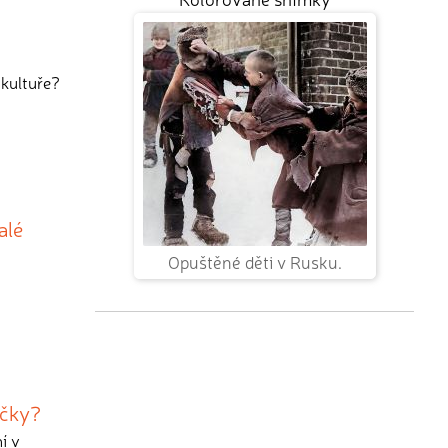
 kultuře?
alé
Opuštěné děti v Rusku.
ičky?
í v