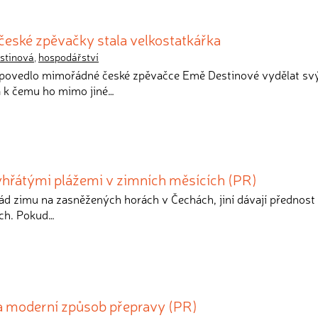
í české zpěvačky stala velkostatkářka
stinová
,
hospodářství
se povedlo mimořádné české zpěvačce Emě Destinové vydělat s
a k čemu ho mimo jiné…
hřátými plážemi v zimních měsících (PR)
rád zimu na zasněžených horách v Čechách, jiní dávají přednos
ích. Pokud…
 a moderní způsob přepravy (PR)