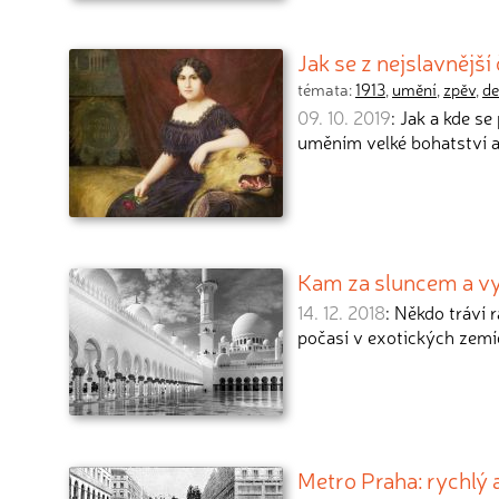
Jak se z nejslavnějš
témata:
1913
,
umění
,
zpěv
,
de
09. 10. 2019
: Jak a kde 
uměním velké bohatství 
Kam za sluncem a vy
14. 12. 2018
: Někdo tráví 
počasí v exotických zem
Metro Praha: rychlý