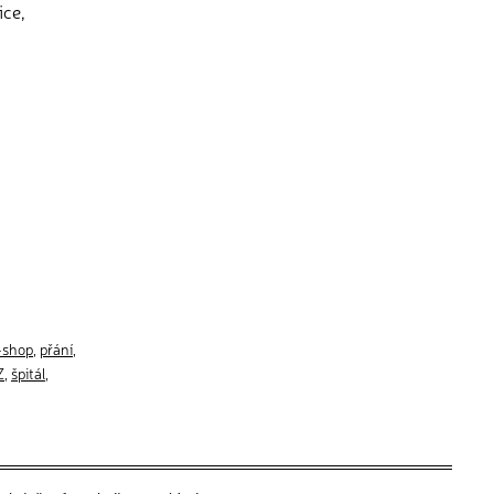
ice,
-shop
,
přání
,
Z
,
špitál
,