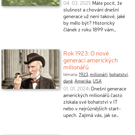
04. 03. 2021
: Máte pocit, že
slušnost a chování dnešní
generace už není takové, jaké
by mělo být? Historický
článek z roku 1899 vám…
Rok 1923: O nové
generaci amerických
milionářů
témata:
1923
,
milionáři
,
bohatství
,
daně
,
Amerika
,
USA
01. 01. 2024
: Dnešní generace
amerických milionářů často
získala své bohatství v IT
nebo v nejrůznějších start-
upech. Zajímá vás, jak se…