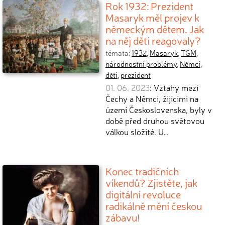
Rok 1932: Prezident
Masaryk měl projev k
německým dětem. Jak
na něj děti reagovaly?
témata:
1932
,
Masaryk
,
TGM
,
národnostní problémy
,
Němci
,
děti
,
prezident
01. 06. 2023
: Vztahy mezi
Čechy a Němci, žijícími na
území Československa, byly v
době před druhou světovou
válkou složité. U…
Konec tradičních
víkendů? Zjistěte, jak
digitální revoluce
radikálně mění českou
zábavu!