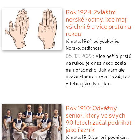
Rok 1924: Zvláštní
norské rodiny, kde mají
všichni 6 a více prstů na
rukou
témata:
1924
,
polydaktylie
,
Norsko
,
dědičnost
05. 12. 2022
: Více než 5 prstů
na rukou je dnes něco zcela
mimořádného. Jak vám ale
ukáže článek z roku 1924, tak
v tehdejším Norsku…
Rok 1910: Odvážný
senior, který ve svých
90 letech začal podnikat
jako řezník
témata:
1910
,
senioři
,
podnikání
,