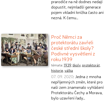
prarodiče na ně dodnes nedají
dopustit, nejmladší generace
pojem vkladní knížka často ani
nezná. K čemu…
Proč Němci za
protektorátu zavřeli
české střední školy?
Podivné vysvětlení z
roku 1939
témata:
1939
,
školy
,
protektorát
,
historie
,
válka
07. 09. 2020
: Jedna z mnoha
nepříjemných změn, které pro
naši zem znamenalo vyhlášení
Protektorátu Čechy a Morava,
bylo uzavření řady…