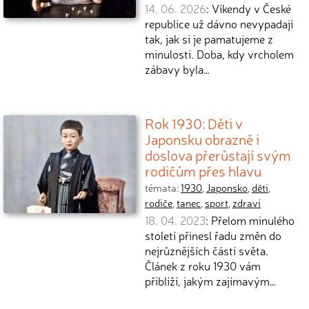
14. 06. 2026
: Víkendy v České
republice už dávno nevypadají
tak, jak si je pamatujeme z
minulosti. Doba, kdy vrcholem
zábavy byla…
Rok 1930: Děti v
Japonsku obrazně i
doslova přerůstají svým
rodičům přes hlavu
témata:
1930
,
Japonsko
,
děti
,
rodiče
,
tanec
,
sport
,
zdraví
18. 04. 2023
: Přelom minulého
století přinesl řadu změn do
nejrůznějších částí světa.
Článek z roku 1930 vám
přiblíží, jakým zajímavým…