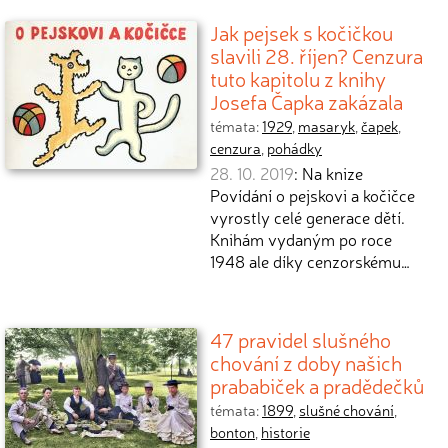
Jak pejsek s kočičkou
slavili 28. říjen? Cenzura
tuto kapitolu z knihy
Josefa Čapka zakázala
témata:
1929
,
masaryk
,
čapek
,
cenzura
,
pohádky
28. 10. 2019
: Na knize
Povídání o pejskovi a kočičce
vyrostly celé generace dětí.
Knihám vydaným po roce
1948 ale díky cenzorskému…
47 pravidel slušného
chování z doby našich
prababiček a pradědečků
témata:
1899
,
slušné chování
,
bonton
,
historie