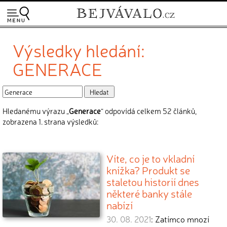
Výsledky hledání:
GENERACE
Hledanému výrazu „
Generace
“ odpovídá celkem 52 článků,
zobrazena 1. strana výsledků:
Víte, co je to vkladní
knížka? Produkt se
staletou historií dnes
některé banky stále
nabízí
30. 08. 2021
: Zatímco mnozí