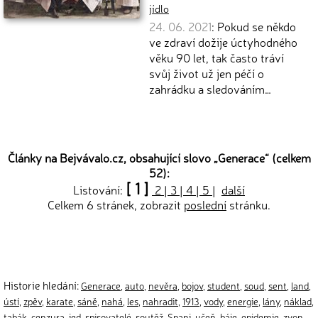
jídlo
24. 06. 2021
: Pokud se někdo
ve zdraví dožije úctyhodného
věku 90 let, tak často tráví
svůj život už jen péčí o
zahrádku a sledováním…
Články na Bejvávalo.cz, obsahující slovo „
Generace
“ (celkem
52):
[ 1 ]
Listování:
2
|
3
|
4
|
5
|
další
Celkem 6 stránek, zobrazit
poslední
stránku.
Historie hledání:
Generace
,
auto
,
nevěra
,
bojov
,
student
,
soud
,
sent
,
land
,
ústí
,
zpěv
,
karate
,
sáně
,
nahá
,
les
,
nahradit
,
1913
,
vody
,
energie
,
lány
,
náklad
,
tabák
,
cenzura
,
jed
,
spisovatelé
,
soutěž
,
Spani
,
učeň
,
báje
,
epidemie
,
zvon
,