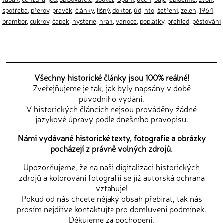
spotřeba
,
přerov
,
pravěk
,
články
,
líšný
,
doktor
,
úd
,
nto
,
šetření
,
zelen
,
1964
,
brambor
,
cukrov
,
čapek
,
hysterie
,
hran
,
vánoce
,
poplatky
,
přehled
,
pěstování
Všechny historické články jsou 100% reálné!
Zveřejňujeme je tak, jak byly napsány v době
původního vydání.
V historických článcích nejsou prováděny žádné
jazykové úpravy podle dnešního pravopisu.
Námi vydávané historické texty, fotografie a obrázky
pocházejí z právně volných zdrojů.
Upozorňujeme, že na naši digitalizaci historických
zdrojů a kolorování fotografií se již autorská ochrana
vztahuje!
Pokud od nás chcete nějaký obsah přebírat, tak nás
prosím nejdříve
kontaktujte
pro domluvení podmínek.
Děkujeme za pochopení.